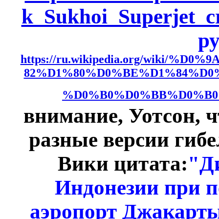
k_Sukhoi_Superjet_c
ру
https://ru.wikipedia.org/wiki
82%D1%80%D0%BE%D1%84%D0%
%D0%B0%D0%BB%D0%B0
внимание, Уотсон, ч
разные версии гибе
Вики цитата:
"Д
Индонезии при п
аэропорт Джакарты 