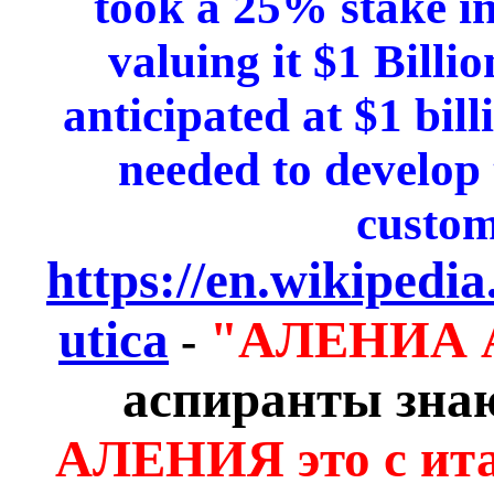
took a 25% stake i
valuing it $1 Bill
anticipated at $1 bill
needed to develop
custo
https://en.wikipedi
utica
"АЛЕНИА 
-
аспиранты знаю
АЛЕНИЯ это с ит