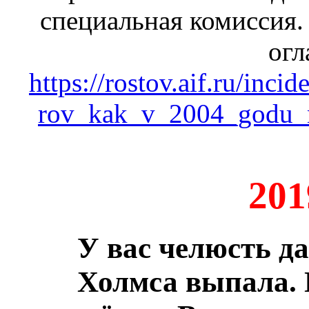
специальная комиссия. 
огл
https://rostov.aif.ru/inci
rov_kak_v_2004_godu_n
201
У вас челюсть да
Холмса выпала. 