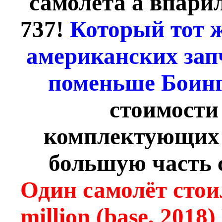
самолёта а впар
737!
Который тот ж
американских запч
поменьше Боинг
стоимости
комплектующих 
большую часть 
Один самолёт стоил
million (base, 2018)