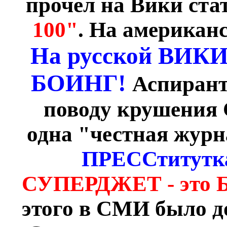
прочёл на Вики ст
100"
. На американс
На русской ВИКИ 
БОИНГ!
Аспирант
поводу крушения
одна "честная журн
ПРЕССтитут
СУПЕРДЖЕТ - это
этого в СМИ было до