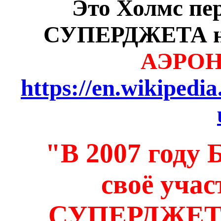
Это Холмс пер
СУПЕРДЖЕТА н
АЭРОН
https://en.wikipedi
"В 2007 году
своё учас
СУПЕРДЖЕТ р