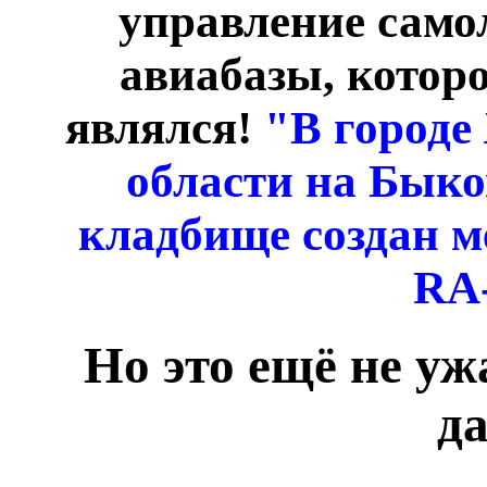
управление само
авиабазы, котор
являлся!
"В городе
области на Бык
кладбище создан м
RA-
Но это ещё не уж
д