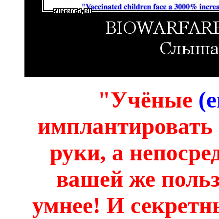
"Учёные
(е
имплантировать 
руки, а непосре
вашей же поль
умнее! И секретн