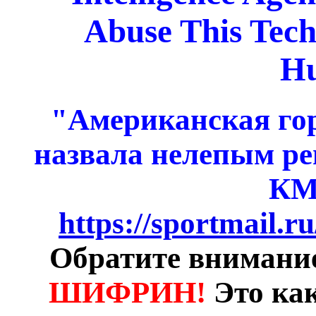
Abuse This Tech
H
"Американская г
назвала нелепым ре
КМ
https://sportmail.r
Обратите внимание
ШИФРИН!
Это ка