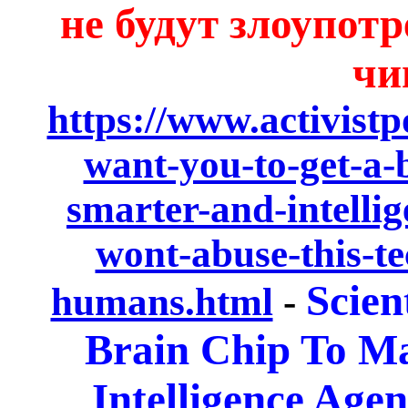
не будут злоупот
чи
https://www.activistp
want-you-to-get-a-
smarter-and-intellig
wont-abuse-this-t
Scien
humans.html
-
Brain Chip To M
Intelligence Age