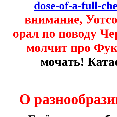
dose-of-a-full-che
внимание, Уотсо
орал по поводу Че
молчит про Фу
мочать! Ката
О разнообра