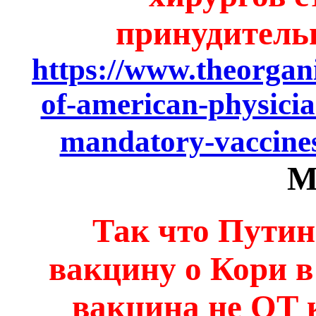
принудитель
https://www.theorgan
of-american-physici
mandatory-vaccine
М
Так что Путин
вакцину о Кори 
вакцина не ОТ