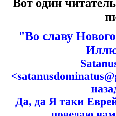
Вот один читатель
п
"Во славу Новог
Иллю
Satanu
<satanusdominatus@g
наза
Да, да Я таки Евре
поведаю вам 