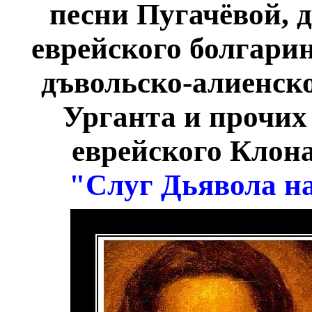
песни Пугачёвой, 
еврейского болгарин
дъвольско-алиенско
Урганта и прочих
еврейского Клона,
"Слуг Дьявола на