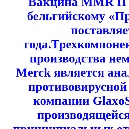
Вакцина MMR II 
бельгийскому «Пр
поставляе
года.Трехкомпоне
производства не
Merck является ан
противовирусной
компании GlaxoSm
производящейся
принципиальных от