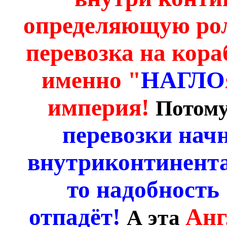
определяющую рол
перевозка на кораб
именно "
НАГЛО
империя!
Потому
перевозки нач
внутриконтинента
то надобнос
отпадёт!
Анг
А эта