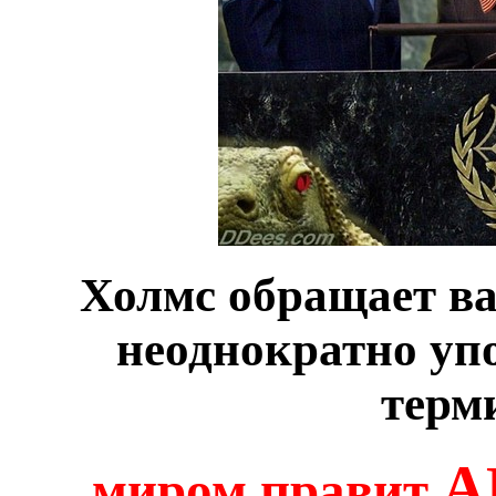
Холмс обращает ва
неоднократно уп
терм
А
миром правит