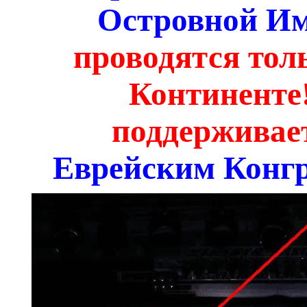
Островной И
проводятся тол
Континенте
поддерживае
Еврейским Конгр