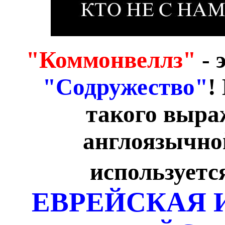
"Коммонвеллз"
- 
"Содружество"
!
такого выраж
англоязычной
используется
ЕВРЕЙСКАЯ И