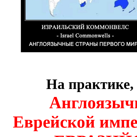
На практике,
Англоязыч
Еврейской импе