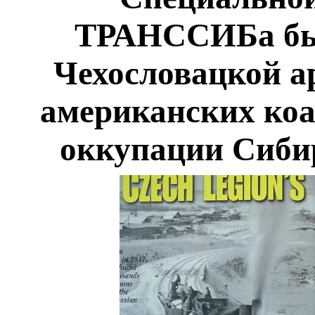
ТРАНССИБа был
Чехословацкой ар
американских ко
оккупации Сибир