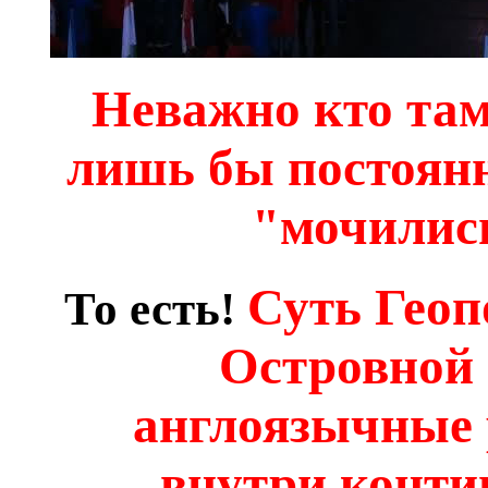
Неважно кто там
лишь бы постоянн
"мочились
Суть Гео
То есть!
Островной 
англоязычные 
внутри конти