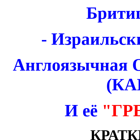
Брити
- Израильск
Англоязычная 
(КА
И её
"ГР
КРАТК