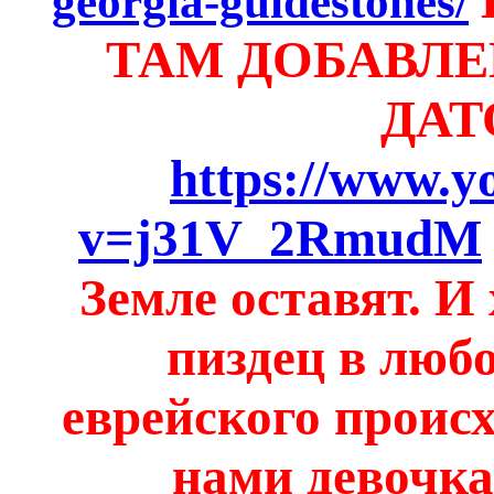
georgia-guidestones/
ТАМ ДОБАВЛЕН
ДАТ
https://www.y
v=j31V_2RmudM
Земле оставят. И 
пиздец в любо
еврейского проис
нами девочка