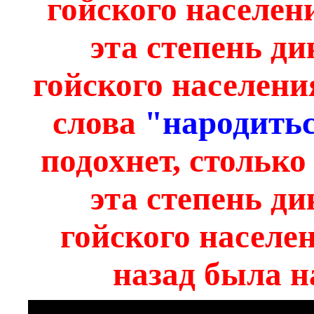
гойского населен
эта степень ди
гойского населени
слова
"народить
подохнет, столько
эта степень ди
гойского населе
назад была н