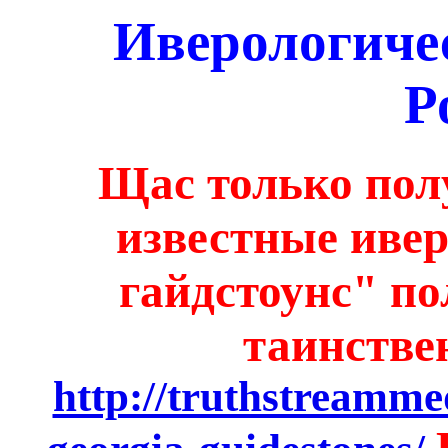
Иверологиче
Р
Щас только пол
известные иве
гайдстоунс" п
таинстве
http://truthstreamm