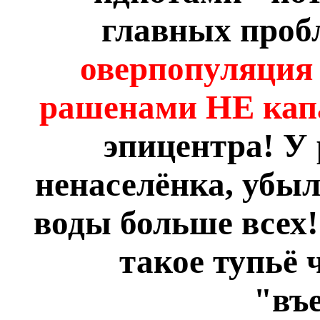
главных пробл
оверпопуляция 
рашенами НЕ кап
эпицентра! У
ненаселёнка, убыл
воды больше всех!
такое тупьё 
"въ