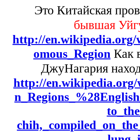
Это
Китайская про
бывшая Уйг
http://en.wikipedia.or
Как 
omous_Region
ДжуНагария наход
http://en.wikipedia.org
n_Regions_%28English
to_the
chih,_compiled_on_th
lung_