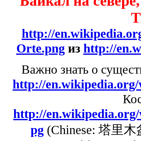
Байкал на севере,
Т
http://en.wikipedia.or
Orte.png
из
http://en.
Важно знать о сущес
http://en.wikipedia.org
Ко
http://en.wikipedia.org
pg
(Chinese: 塔里木盆地