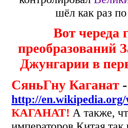
шёл как раз п
Вот череда 
преобразований З
Джунгарии в пер
СяньГну Каганат
-
http://en.wikipedia.org
КАГАНАТ!
А также, ч
императоров Китая так