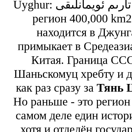
Uyghur: تارىم ئويمانلىقى 'Tarim Oymanliqi') огромный
регион 400,000 km2 
находится в Джунг
примыкает в Средеази
Китая. Граница ССС
Шаньскомуц хребту и 
как раз сразу за
Тянь 
Но раньше - это регион
самом деле един истор
хотя и отделён госуд