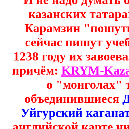
казанских татарах
Карамзин "пошути
сейчас пишут учеб
1238 году их завоев
причём:
KRYM-Kaza
о "монголах" 
объединившиеся
Уйгурский кагана
английской карте ни