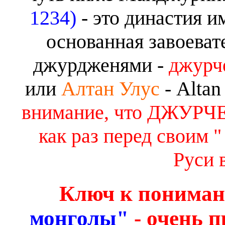
1234)
- это династия и
основанная завоева
джурдженями -
джурче
или
Алтан Улус
- Altan
внимание, что ДЖУРЧ
как раз перед своим "
Руси в
Ключ к понима
монголы"
- очень п