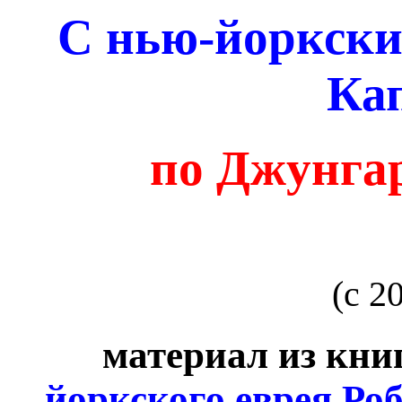
С нью-йоркски
Ка
по Джунгар
(с 2
материал из кни
йоркского еврея Ро