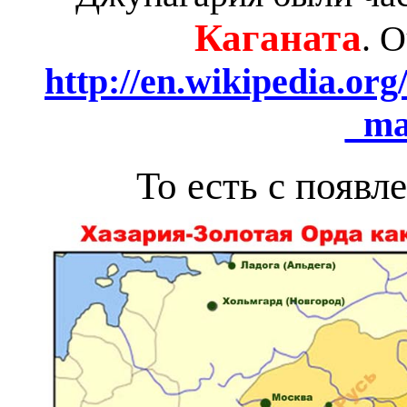
Каганата
. 
http://en.wikipedia.or
_ma
То есть с появ