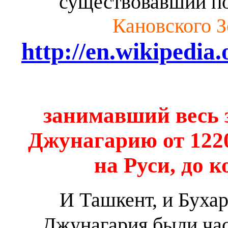
существовавший п
Кановского З
http://en.wikipedia
занимавший весь 
Джунагарию от 1220
на Руси, до к
И Ташкент, и Бухар
Джунагария были час