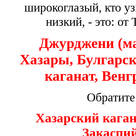
широкоглазый, кто уз
низкий, - это: от
Джурджени (м
Хазары, Булгарск
каганат, Вен
Обратите
Хазарский каган
Закаспий