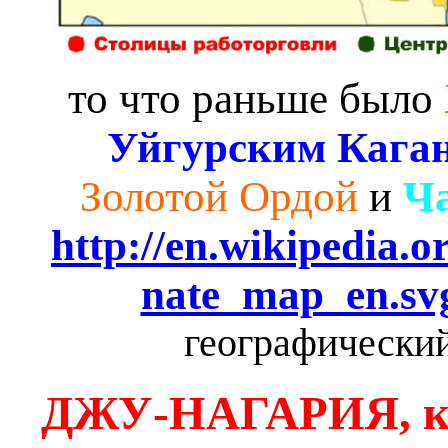
то что раньше было
Уйгурским Кага
Золотой Ордой
и
Ч
http://en.wikipedia.
nate_map_en.sv
географический
ДЖУ-НАГАРИЯ,
к