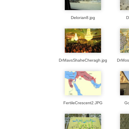
Delorian8.jpg
D
DrMavsShaheCheragh.jpg
DrMos
FertileCrescent2.JPG
Go