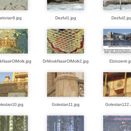
elorian9.jpg
Dezful1.jpg
Dezful2.jp
kNasirOlMolk.jpg
DrMoskNasirOlMolk2.jpg
Elzinzentr.j
lestan10.jpg
Golestan11.jpg
Golestan122