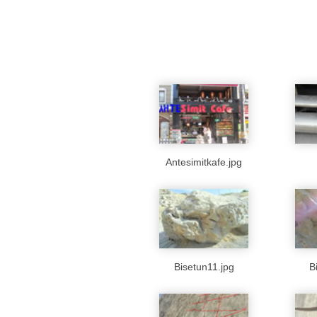
Antesimitkafe.jpg
Bisetun11.jpg
B