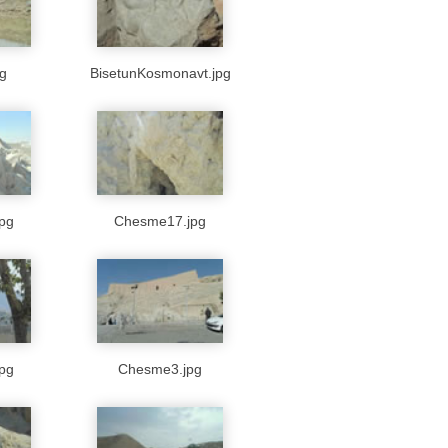
pg
BisetunKosmonavt.jpg
pg
Chesme17.jpg
pg
Chesme3.jpg