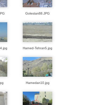
JPG
Golestan88.JPG
4.jpg
Hamed-Tehran5.jpg
pg
Hamedan10.jpg