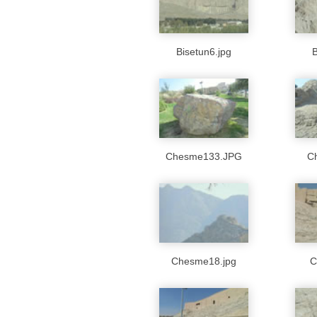
Bisetun6.jpg
B
Chesme133.JPG
C
Chesme18.jpg
C