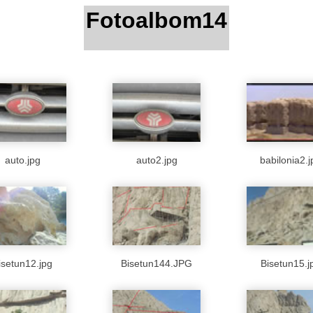
Fotoalbom14
auto.jpg
auto2.jpg
babilonia2.j
isetun12.jpg
Bisetun144.JPG
Bisetun15.j