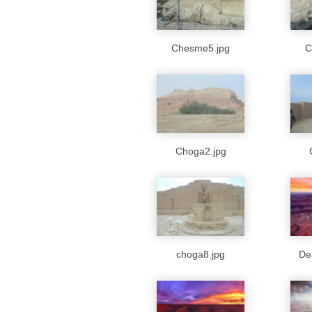
Chesme5.jpg
C
Choga2.jpg
choga8.jpg
De