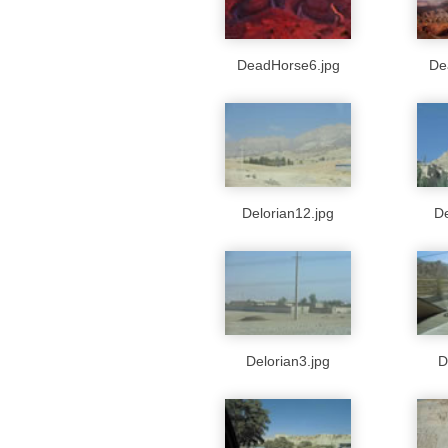
DeadHorse6.jpg
De
Delorian12.jpg
De
Delorian3.jpg
D