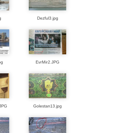
g
Dezful3.jpg
pg
EvrMir2.JPG
.JPG
Golestan13.jpg