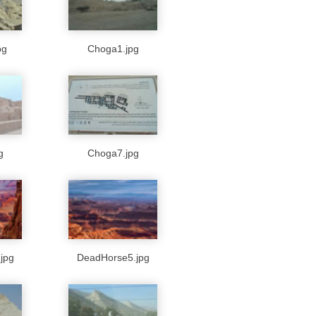
pg
Choga1.jpg
g
Choga7.jpg
jpg
DeadHorse5.jpg