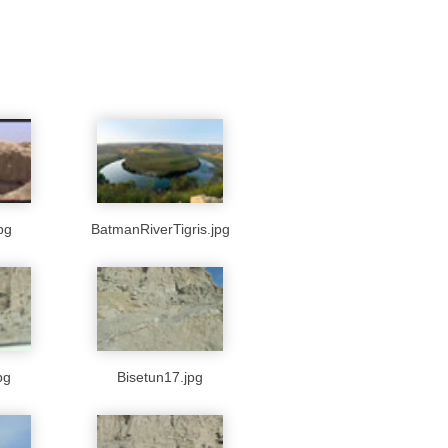
pg
BatmanRiverTigris.jpg
pg
Bisetun17.jpg