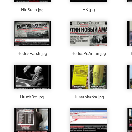
HInStein.jpg
HK.jpg
HodosFarsh.jpg
HodosPuAman.jpg
HruzhBot.jpg
Humanitarka.jpg