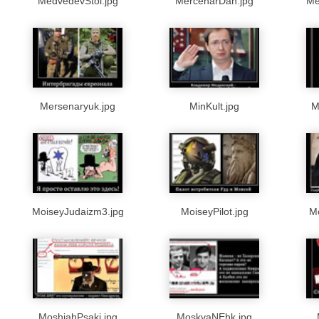
MedvedevStol.jpg
MercenarDan.jpg
Me
Mersenaryuk.jpg
MinKult.jpg
M
MoiseyJudaizm3.jpg
MoiseyPilot.jpg
M
MoshiahPsaki.jpg
MoskvaNEhk.jpg