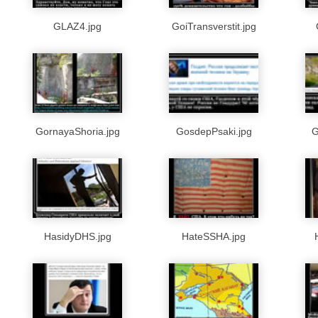
GLAZ4.jpg
GoiTransverstit.jpg
GornayaShoria.jpg
GosdepPsaki.jpg
G
HasidyDHS.jpg
HateSSHA.jpg