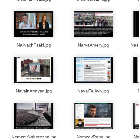
NalivachPsaki.jpg
NarvaAmery.jpg
Nasl
NavalnArmyan.jpg
NavalTelAviv.jpg
NemzovNaberezhn.jpg
NemzovRebe.jpg
Ne