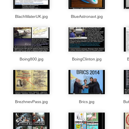
BlachWaterUK.jpg
BlueAstronavt.jpg
Boing800.jpg
BoingClinton.jpg
B
BrezhnevPass.jpg
Brics.jpg
But