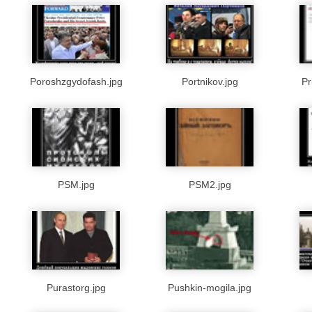
Poroshzgydofash.jpg
Portnikov.jpg
Pr
PSM.jpg
PSM2.jpg
Purastorg.jpg
Pushkin-mogila.jpg