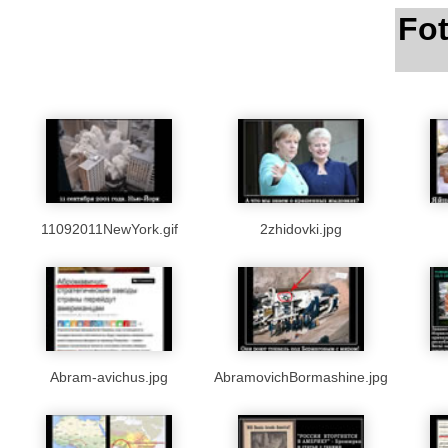
Fo
11092011NewYork.gif
2zhidovki.jpg
Abram-avichus.jpg
AbramovichBormashine.jpg