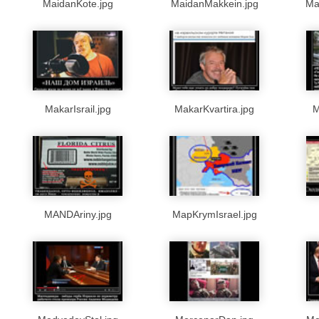
MaidanKote.jpg
MaidanMakkein.jpg
Ma
MakarIsrail.jpg
MakarKvartira.jpg
M
MANDAriny.jpg
MapKrymIsrael.jpg