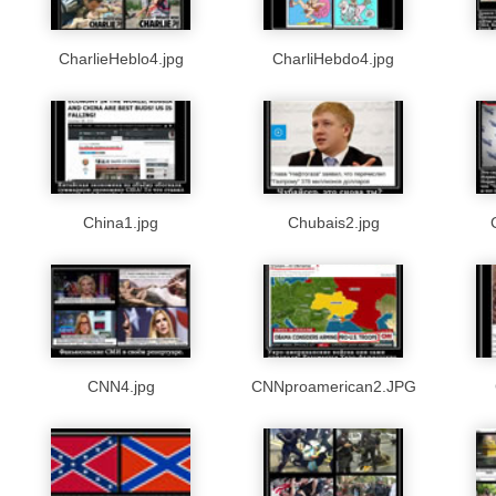
CharlieHeblo4.jpg
CharliHebdo4.jpg
China1.jpg
Chubais2.jpg
CNN4.jpg
CNNproamerican2.JPG