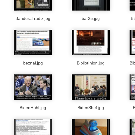
BanderaTradiz.jpg
bar25.jpg
BB
beznal.jpg
BibliotInion.jpg
Bi
BidenHohl.jpg
BidenShef.jpg
B