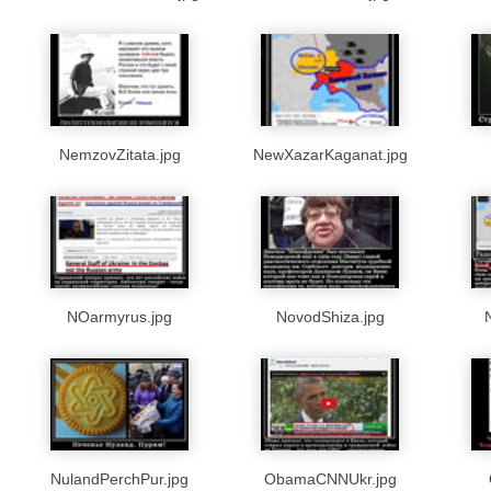
NemzovZitata.jpg
NewXazarKaganat.jpg
NOarmyrus.jpg
NovodShiza.jpg
NulandPerchPur.jpg
ObamaCNNUkr.jpg