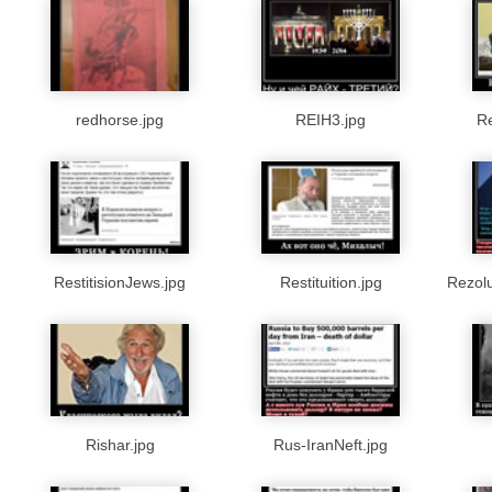
redhorse.jpg
REIH3.jpg
Re
RestitisionJews.jpg
Restituition.jpg
Rezol
Rishar.jpg
Rus-IranNeft.jpg