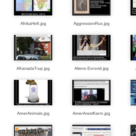
AfrikaHeft.jpg
AggressionRus.jpg
AKanadaTrup.jpg
Aliens-Evrovid.jpg
AmerAnimals.jpg
AmerArestKarm.jpg