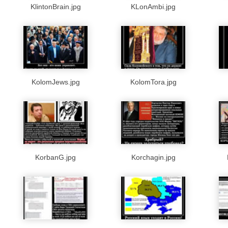
KlintonBrain.jpg
KLonAmbi.jpg
KolomJews.jpg
KolomTora.jpg
KorbanG.jpg
Korchagin.jpg