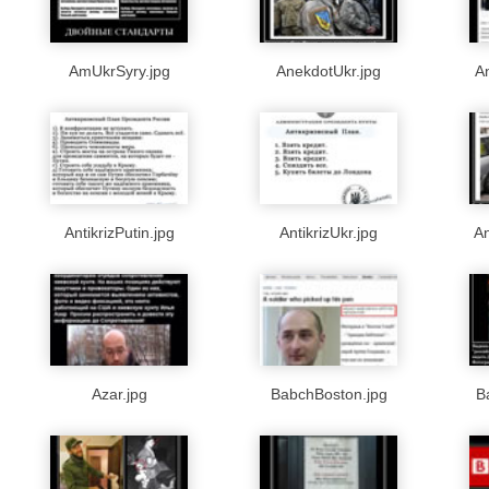
AmUkrSyry.jpg
AnekdotUkr.jpg
A
AntikrizPutin.jpg
AntikrizUkr.jpg
An
Azar.jpg
BabchBoston.jpg
B