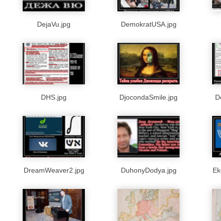
DejaVu.jpg
DemokratUSA.jpg
DHS.jpg
DjocondaSmile.jpg
D
DreamWeaver2.jpg
DuhonyDodya.jpg
Ek