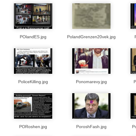
POlandES.jpg
PolandGrenzen20vek.jpg
PoliceKilling.jpg
Ponomarevy.jpg
P
PORoshen.jpg
PoroshFash.jpg
P