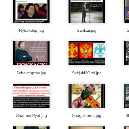
Rybakdep.jpg
Sankzii.jpg
S
Schevchprav.jpg
Sekjuki2Orel.jpg
ShabbesPyat.jpg
ShagalTema.jpg
S