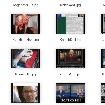
KaganateRus.jpg
Kaklokonz.jpg
K
Kannibal-zhyd.jpg
KannibDeti.jpg
Ka
KannibUkr.jpg
KarterParis.jpg
K