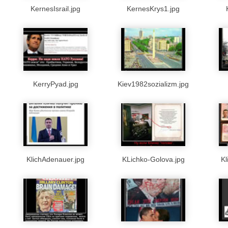
KernesIsrail.jpg
KernesKrys1.jpg
KerryPyad.jpg
Kiev1982sozializm.jpg
KlichAdenauer.jpg
KLichko-Golova.jpg
Kl