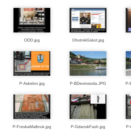
ODD.jpg
OhotnikGskot.jpg
P-Askelon.jpg
P-BDevinwoda.JPG
P-
P-FreskaMalbruk.jpg
P-GdanskFash.jpg
P-