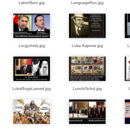
LaborBuro.jpg
LanguageRus.jpg
Lorgyzhidy.jpg
Luka-Kapone.jpg
L
LukaRogaLamed.jpg
LunchiSchul.jpg