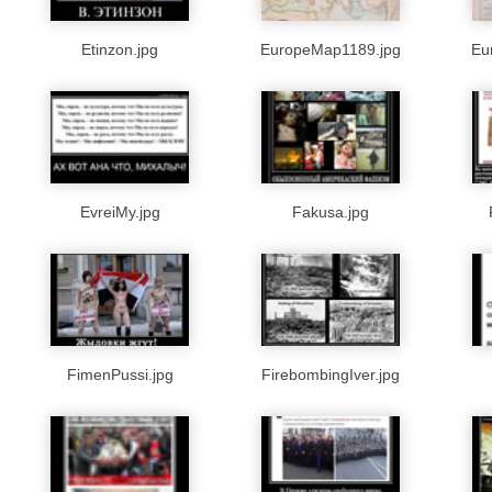
Etinzon.jpg
EuropeMap1189.jpg
Eu
EvreiMy.jpg
Fakusa.jpg
FimenPussi.jpg
FirebombingIver.jpg