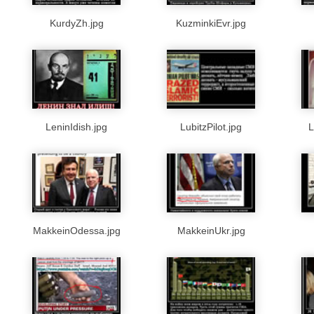
KurdyZh.jpg
KuzminkiEvr.jpg
LeninIdish.jpg
LubitzPilot.jpg
L
MakkeinOdessa.jpg
MakkeinUkr.jpg