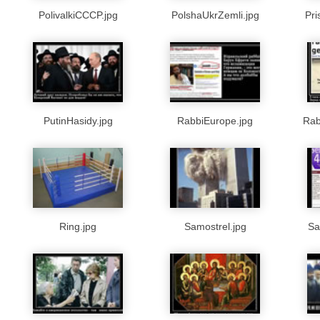
PolivalkiCCCP.jpg
PolshaUkrZemli.jpg
Pr
PutinHasidy.jpg
RabbiEurope.jpg
Rab
Ring.jpg
Samostrel.jpg
Sa