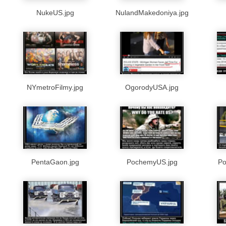
NukeUS.jpg
NulandMakedoniya.jpg
NYmetroFilmy.jpg
OgorodyUSA.jpg
PentaGaon.jpg
PochemyUS.jpg
Po