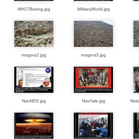
MH17Boeing.jpg
MilitaryWorld.jpg
mogora2.jpg
mogora3.jpg
NavNED.jpg
NavYale.jpg
Neta