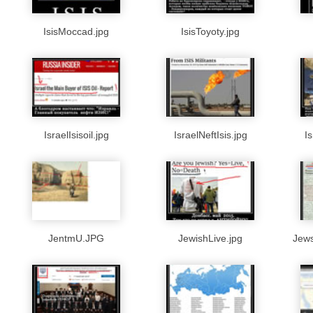
IsisMoccad.jpg
IsisToyoty.jpg
IsraelIsisoil.jpg
IsraelNeftIsis.jpg
I
JentmU.JPG
JewishLive.jpg
Jew