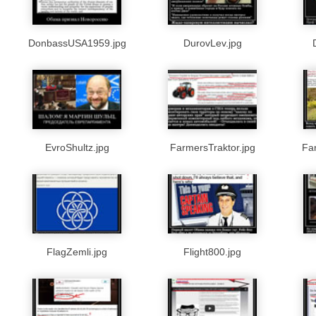
DonbassUSA1959.jpg
DurovLev.jpg
EvroShultz.jpg
FarmersTraktor.jpg
Fa
FlagZemli.jpg
Flight800.jpg