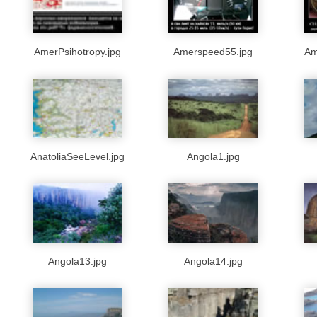
AmerPsihotropy.jpg
Amerspeed55.jpg
Am
AnatoliaSeeLevel.jpg
Angola1.jpg
Angola13.jpg
Angola14.jpg