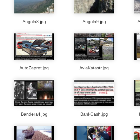
Angola8.jpg
Angola9.jpg
A
AutoZapret.jpg
AviaKatastr.jpg
Bandera4.jpg
BankCash.jpg