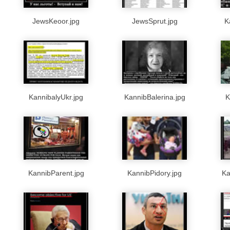
JewsKeoor.jpg
JewsSprut.jpg
K
KannibalyUkr.jpg
KannibBalerina.jpg
K
KannibParent.jpg
KannibPidory.jpg
Ka