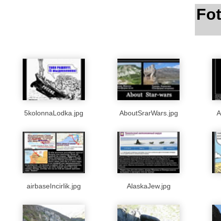
Fo
5kolonnaLodka.jpg
AboutSrarWars.jpg
A
airbaseIncirlik.jpg
AlaskaJew.jpg