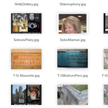
ShillzDollary.jpg
Shlemophony.jpg
SolovevPalzy.jpg
SolovMaman.jpg
T-G-MausoIst.jpg
T-GBodrumPers.jpg
T-G