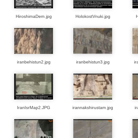
HiroshimaDem.jpg
HolokostVnuki.jpg
H
iranbehistun2.jpg
iranbehistun3.jpg
ir
IranIsrMap2.JPG
irannakshirustam.jpg
i