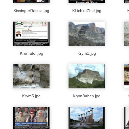
KissingerRossia.jpg
KLichkoZhid.jpg
Kremator.jpg
Krym1.jpg
Krym5.jpg
KrymBahch.jpg