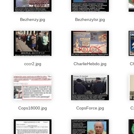
Bezhenzy.jpg
BezhenzyIsr.jpg
cccr2.jpg
CharlieHebdo.jpg
Ch
Cops18000.jpg
CopsForce.jpg
C