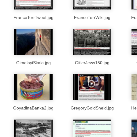
FranceTerrTweet.jpg
FranceTerrWiki.jpg
Fr
GimalayiSkala.jpg
GitlerJews150.jpg
GoyadinaBanka2.jpg
GregoryGoldSheid.jpg
He