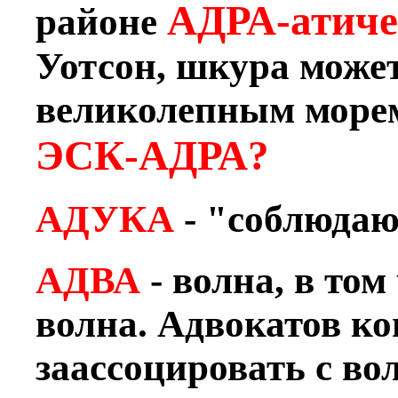
АДРА-атиче
районе
Уотсон, шкура может
великолепным морем
ЭСК-АДРА?
АДУКА
- "соблюда
АДВА
- волна, в том
волна. Адвокатов ко
заассоцировать с во