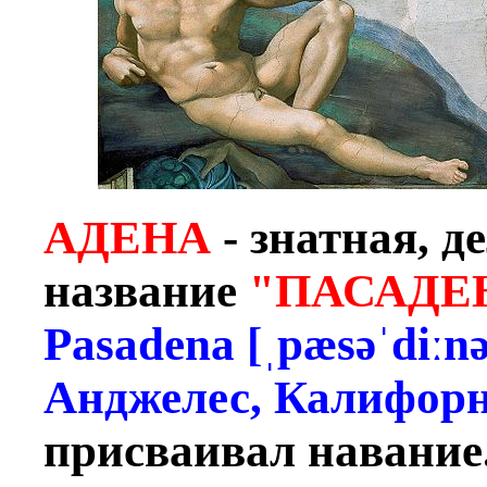
АДЕНА
- знатная, 
название
"ПАСАДЕ
Pasadena [ˌpæsəˈdiːn
Анджелес, Калифор
присваивал навание