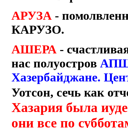
АРУЗА
- помолвленн
КАРУЗО.
АШЕРА
- счастливая
нас полуостров
АПШ
Хазербайджане. Цен
Уотсон, сечь как от
Хазария была иудей
они все по суббот