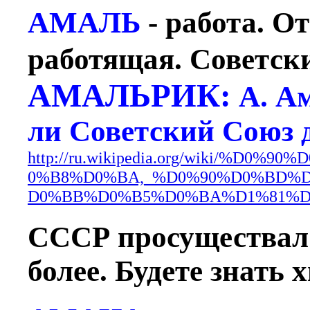
АМАЛЬ
- работа. 
работящая. Советск
АМАЛЬРИК:
А. А
ли Советский Союз д
http://ru.wikipedia.org/wiki/%
0%B8%D0%BA,_%D0%90%D0%BD%
D0%BB%D0%B5%D0%BA%D1%81%D
СССР просуществал д
более. Будете знать х