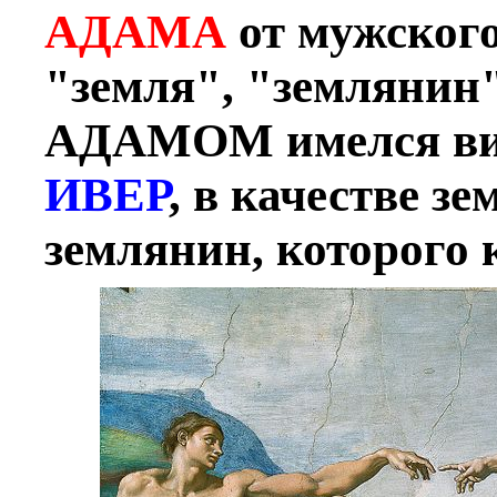
АДАМА
от мужског
"земля", "землянин"
АДАМОМ имелся вид
ИВЕР
, в качестве з
землянин, которого