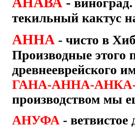
АНАВА
-
виноград.
текильный кактус н
АННА
- чисто в Хи
Производные этого 
древнееврейского им
ГАНА-АННА-АНКА
производством мы ещ
АНУФА
- ветвистое 