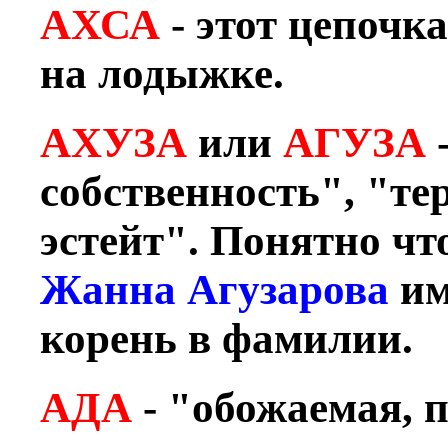
АХСА
- этот цепочк
на лодыжке.
АХУЗА
или
АГУЗА
собственность", "те
эстейт". Понятно чт
Жанна Агузарова
им
корень в фамилии.
АДА
- "обожаемая, 