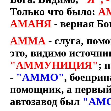
Только что было:
А
АМАНЯ
- верная Бо
АММА
- слуга, пом
это, видимо источни
"АММУНИЦИЯ"
; 
-
"АММО"
, боеприп
помощник, а первы
автозавод был
"АМ