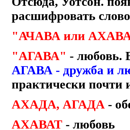
Отсюда, Уотсон. поя
расшифровать слов
"АЧАВА или АХАВ
"АГАВА"
- любовь. 
АГАВА - дружба и л
практически почти 
АХАДА, АГАДА
- об
АХАВАТ
- любовь