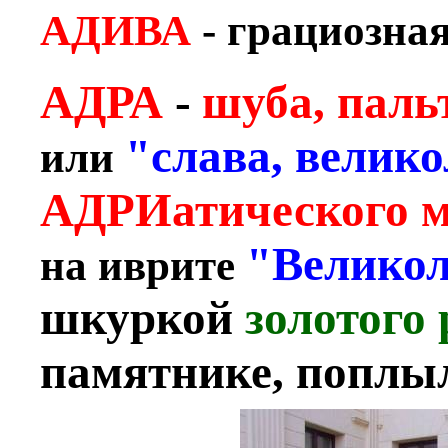
АДИВА
- грациозная
АДРА
-
шуба, паль
"слава, велик
или
АДРИатического 
"Великол
на иврите
шкуркой
золотого 
памятнике, поплыл