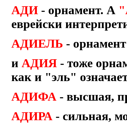
АДИ
- орнамент. А
"
еврейски интерпрети
АДИЕЛЬ
- орнамент
и
АДИЯ
- тоже орна
как и "эль" означает
АДИФА
- высшая, п
АДИРА
- сильная, м