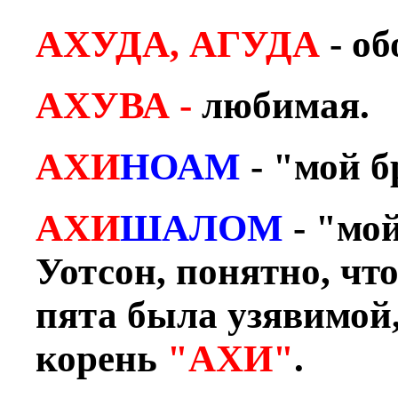
АХУДА, АГУДА
- об
АХУВА -
любимая.
АХИ
НОАМ
- "мой б
АХИ
ШАЛОМ
- "мо
Уотсон, понятно, чт
пята была узявимой,
корень
"АХИ"
.