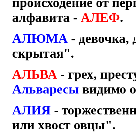
происходение от пер
алфавита -
АЛЕФ
.
АЛЮМА
- девочка,
скрытая".
АЛЬВА
- грех, прес
Альваресы
видимо о
АЛИЯ
- торжествен
или хвост овцы".