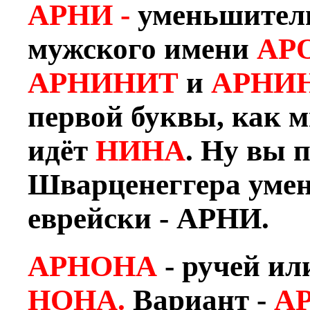
АРНИ -
уменьшитель
мужского имени
АР
АРНИНИТ
и
АРНИ
первой буквы, как м
идёт
НИНА
. Ну вы 
Шварценеггера умен
еврейски - АРНИ.
АРНОНА
- ручей ил
НОНА.
Вариант -
А