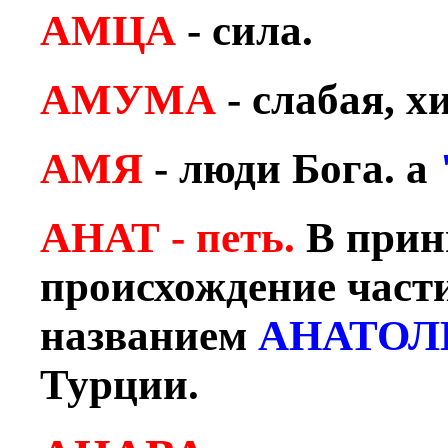
АМЦА
- сила.
АМУМА
- слабая, х
АМЯ
- люди Бога. а
АНАТ - петь.
В прин
происхождение част
названием
АНАТОЛ
Турции.