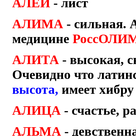
АЛЕЙ
- лист
АЛИМА
- сильная.
медицине
РоссОЛИ
АЛИТА
- высокая, 
Очевидно что латинс
высота,
и
меет хибру
АЛИЦА
- счастье, р
АЛЬМА
- девственн