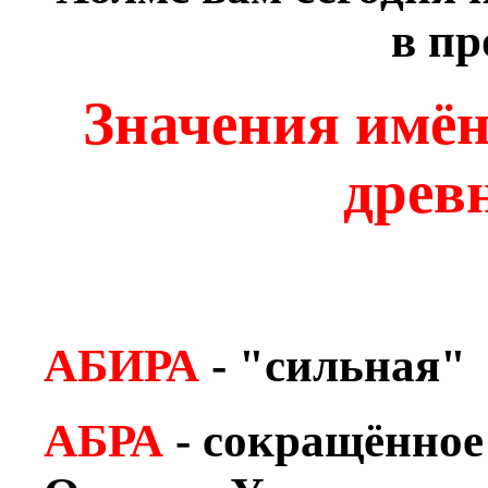
в про
Значения имён
древ
АБИРА
- "сильная"
АБРА
- сокращённое