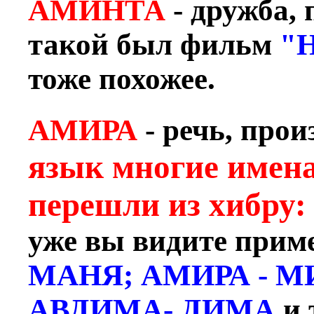
АМИНТА
- дружба,
такой был фильм
"Н
тоже похожее.
АМИРА
- речь, про
язык многие имена
перешли из хибру
уже вы видите при
МАНЯ; АМИРА - М
АВДИМА- ДИМА
и 