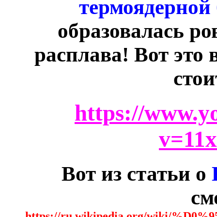
термоядерной
образовалась ро
расплава! Вот это 
стои
https://www.y
v=11
Вот из статьи о
см
https://ru.wikipedia.org/wik