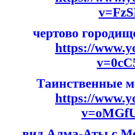
v=Fz
чертово городище
https://www.
v=0c
Таинственные м
https://www.
v=oMGfU
вид Алма-Аты с Ме