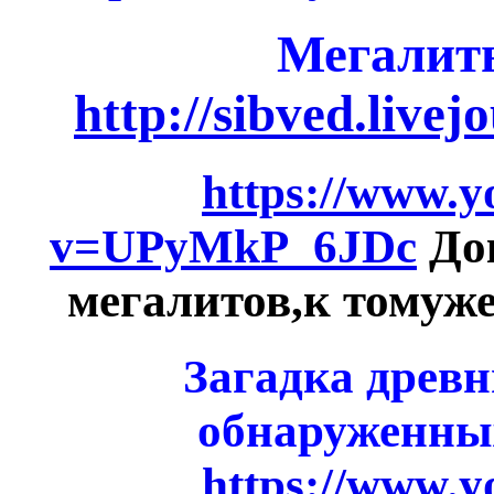
Мегалит
http://sibved.live
https://www.
v=UPyMkP_6JDc
Док
мегалитов,к томуже
Загадка древ
обнаруженных
https://www.