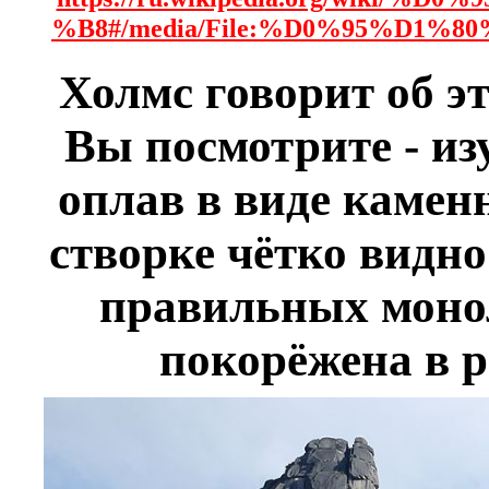
%B8#/media/File:%D0%95%D1%
Холмс говорит об э
Вы посмотрите - и
оплав в виде камен
створке чётко видно
правильных монол
покорёжена в р