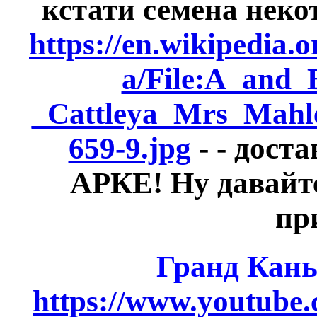
кстати семена нек
https://en.wikipedia.
a/File:A_and_
_Cattleya_Mrs_Mah
659-9.jpg
-
- доста
АРКЕ!
Ну давайт
пр
Гранд Кань
https://www.youtube