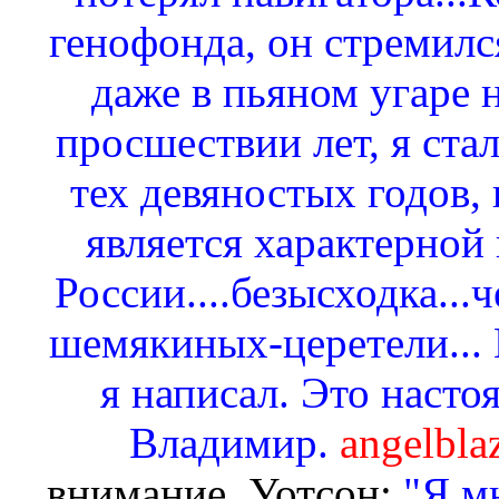
генофонда, он стремился
даже в пьяном угаре н
просшествии лет, я ста
тех девяностых годов,
является характерной 
России....безысходка...
шемякиных-церетели... 
я написал. Это насто
Владимир.
angelbla
внимание, Уотсон:
"Я мн