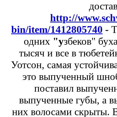
достав
http://www.sch
bin/item/1412805740
-
Т
одних
"у
збеков" бух
тысяч и все в тюбете
Уотсон, самая устойчива
это выпученный шноб
поставил выпученн
выпученные губы, а 
них волосами скрыты.