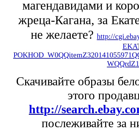
магендавидами и коро
жреца-Кагана, за Екат
не желаете?
http://cgi
EKA
POKHOD_W0QQitemZ320141055971QQ
WQQrdZ1
Скачивайте образы бело
этого продавц
http://search.ebay
послеживайте за н