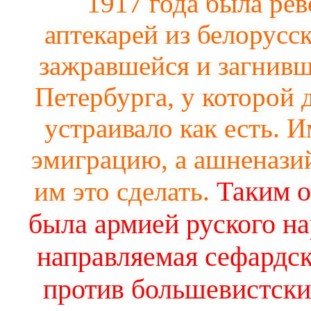
1917 года была ре
аптекарей из белорусс
зажравшейся и загнивш
Петербурга, у которой 
устраивало как есть. 
эмиграцию, а ашненази
Таким о
им это сделать.
была армией руского нар
направляемая сефардск
против большевистски