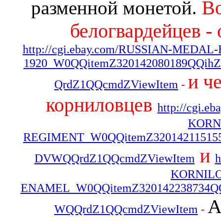
Во
разменной монетой.
белогвардейцев -
http://cgi.ebay.com/RUSSIAN-ME
1920_W0QQitemZ320142080189QQih
и ч
QrdZ1QQcmdZViewItem
-
корниловцев
http://cgi
KORN
REGIMENT_W0QQitemZ320142115155
и
DVWQQrdZ1QQcmdZViewItem
h
KORNILO
ENAMEL_W0QQitemZ320142238734QQ
А
WQQrdZ1QQcmdZViewItem
-