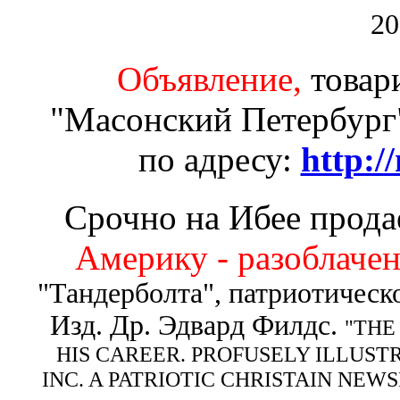
20
Объявление,
товар
"Масонский Петербург"
по адресу:
http:/
Срочно на Ибее прода
Америку - разоблачен
"Тандерболта", патриотическ
Изд. Др. Эдвард Филдс.
"THE
HIS CAREER. PROFUSELY ILLUST
INC. A PATRIOTIC CHRISTAIN NEW