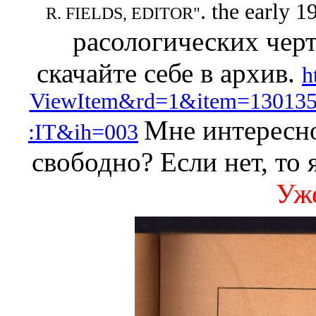
. the early 
R. FIELDS, EDITOR"
расологических черт
скачайте себе в архив.
h
ViewItem&rd=1&item=1301
Мне интересно
:IT&ih=003
свободно? Если нет, то 
Уже