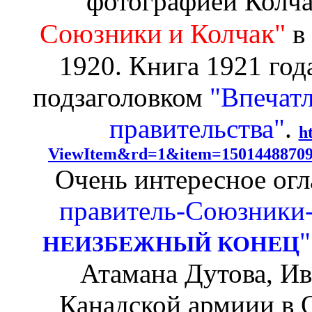
фотографией Колча
Союзники и Колчак"
в
1920. Книга 1921 год
подзаголовком
"Впечат
правительства"
.
h
ViewItem&rd=1&item=150144887
Очень интересное огл
правитель-Союзники
"
НЕИЗБЕЖНЫЙ КОНЕЦ
Атамана Дутова, Ив
Канадской армиии в О