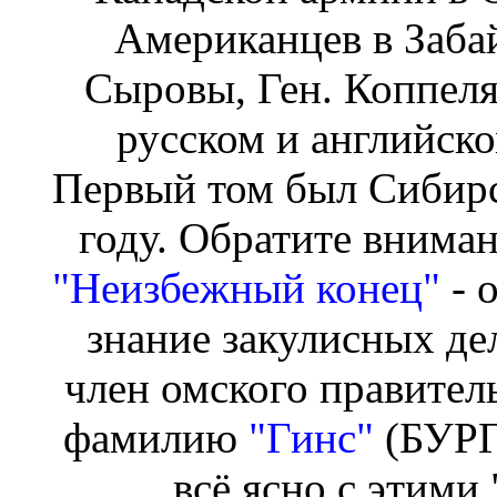
Американцев в Забай
Сыровы, Ген. Коппеля 
русском и английско
Первый том был Сибирс
году.
Обратите внимани
"Неизбежный конец"
- 
знание закулисных дел
член омского правител
фамилию
"Гинс"
(БУРГ)
всё ясно с этими