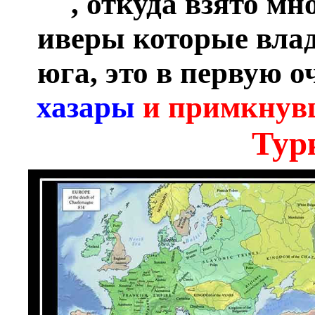
, откуда взято м
иверы которые влад
юга, это в первую 
хазары
и примкнувш
Тур