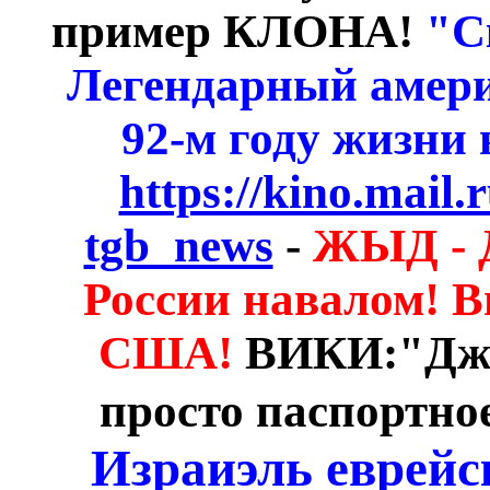
пример КЛОНА!
"С
Легендарный амери
92-м году жизни 
https://kino.mail
tgb_news
-
ЖЫД - 
России навалом! В
США!
ВИКИ:"Дже
просто паспортн
Израиэль еврейс