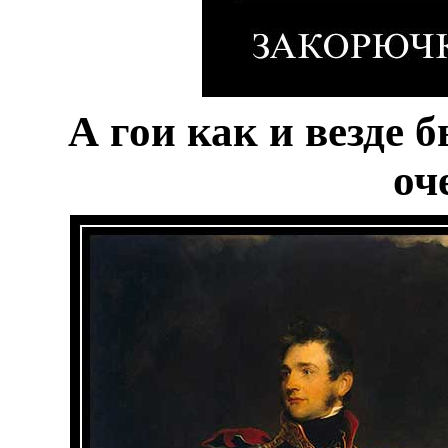
А гои как и везде 
оч