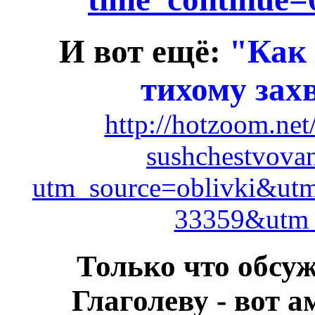
И вот ещё:
"Как 
тихому зах
http://hotzoom.net
sushchestvovan
utm_source=oblivki&u
33359&utm
Только что обсу
Глаголеву - вот 