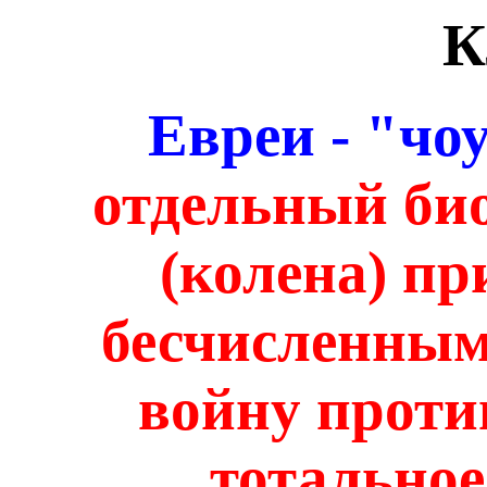
Евреи - "чо
отдельный би
(колена) п
бесчисленным
войну проти
тотальное