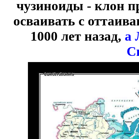
чузиноиды - клон п
осваивать с оттаив
1000 лет назад,
а 
С