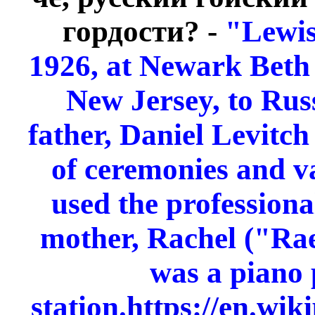
гордости? -
"Lewis
1926, at Newark Beth 
New Jersey, to Rus
father, Daniel Levitc
of ceremonies and v
used the profession
mother, Rachel ("Rae
was a piano 
station.
https://en.wik