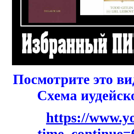
Посмотрите это ви
Схема иудейск
https://www.y
time_continu