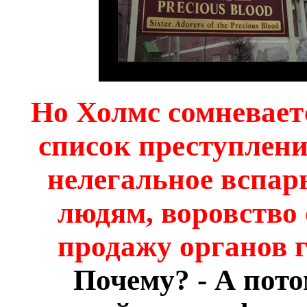
Но Холмс сомневаетс
список преступлени
нелегальное вспа
людям, воровство
продажу органов 
Почему? - А пото