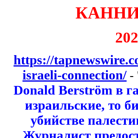
КАННИ
202
https://tapnewswire.c
israeli-connection/
- 
Donald Berström в г
израильские, то б
убийстве палести
Журналист предос