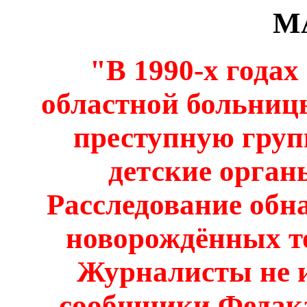
М
"В 1990-х годах
областной больниц
преступную груп
детские орган
Расследование обн
новорождённых то
Журналисты не и
сообщники Федака,