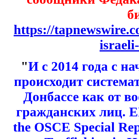
б
https://tapnewswire.c
israeli
"
И с 2014 года с н
происходит системат
Донбассе как от в
гражданских лиц. Е
the OSCE Special Rep