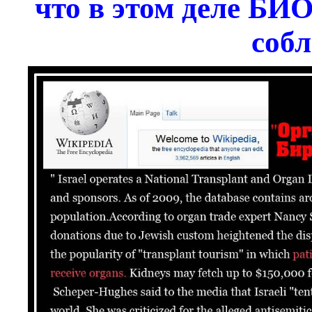
что в этом деле БИ
собл