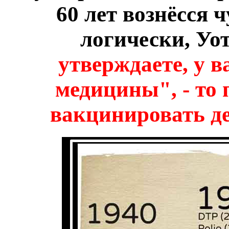
60 лет вознёсся ч
логически, Уо
утверждаете, у в
медицины", - то 
вакцинировать де