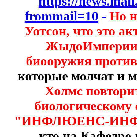
https://news.mail
frommail=10
-
Но н
Уотсон, что это а
ЖыдоИмперии
биооружия против
которые молчат и м
Холмс повтори
биологическому 
"ИНФЛЮЕНС-ИН
кто на Кафедре 