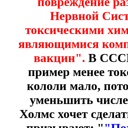
повреждение ра
Нервной Сис
токсическими хи
являющимися комп
вакцин".
В СССР
пример менее ток
кололи мало, пот
уменьшить числе
Холмс хочет сделат
призывают: "
"По