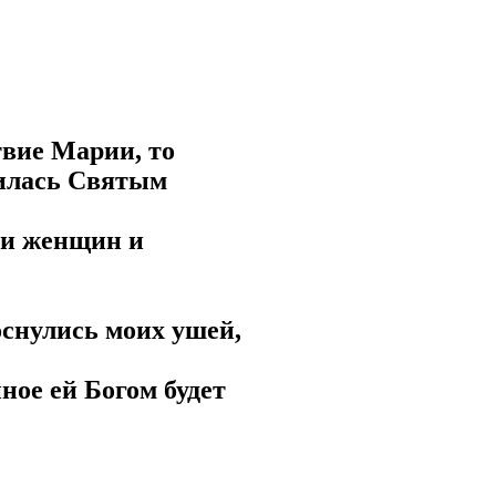
твие Марии, то
нилась Святым
ди женщин и
оснулись моих ушей,
ное ей Богом будет