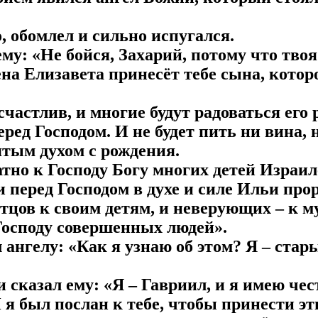
о, обомлел и сильно испугался.
 ему: «Не бойся, Захарий, потому что тво
на Елизавета принесёт тебе сына, котор
 счастлив, и многие будут радоваться его
еред Господом. И не будет пить ни вина,
ятым духом с рождения.
атно к Господу Богу многих детей Израи
и перед Господом в духе и силе Ильи прор
тцов к своим детям, и неверующих – к м
Господу совершенных людей».
л ангелу: «Как я узнаю об этом? Я – стар
и сказал ему: «Я – Гавриил, и я имею чес
 я был послан к тебе, чтобы принести эт