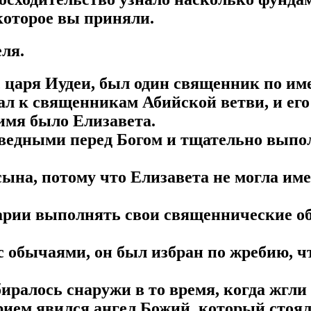
которое вы приняли.
ля.
, царя Иудеи, был один священник по им
л к священникам Абийской ветви, и его
 имя было Елизавета.
аведными перед Богом и тщательно выпол
сына, потому что Елизавета не могла име
харии выполнять свои священнические о
 с обычаями, он был избран по жребию, 
биралось снаружи в то время, когда жгли
арием явился ангел Божий, который стоял