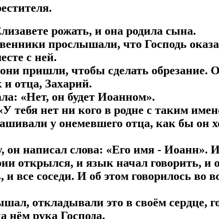
естителя.
лизавете рожать, и она родила сына.
ственники прослышали, что Господь оказа
есте с ней.
 они пришли, чтобы сделать обрезание. 
 и отца, Захарий.
ала: «Нет, он будет Иоанном».
«У тебя нет ни кого в родне с таким имен
ашивали у онемевшего отца, как бы он х
, он написал слова: «Его имя - Иоанн». 
рии открылся, и язык начал говорить, и 
 и все соседи. И об этом говорилось во в
лышал, откладывали это в своём сердце, г
а нём рука Господа.