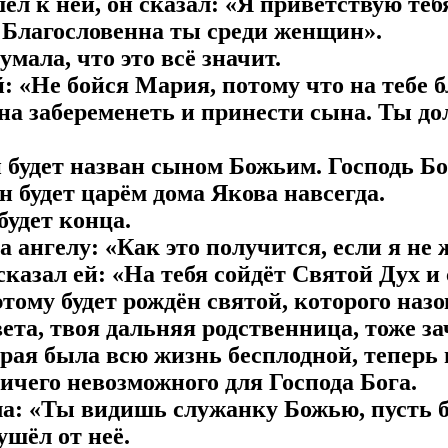
ёл к ней, он сказал: «Я приветствую теб
. Благословенна ты среди женщин».
умала, что это всё значит.
й: «Не бойся Мария, потому что на тебе 
на забеременеть и принести сына. Ты до
 и будет назван сыном Божьим. Господь Бо
он будет царём дома Якова навсегда.
 будет конца.
а ангелу: «Как это получится, если я не
 сказал ей: «На тебя сойдёт Святой Дух 
оэтому будет рождён святой, которого на
вета, твоя дальняя родственница, тоже з
торая была всю жизнь бесплодной, теперь
ничего невозможного для Господа Бога.
а: «Ты видишь служанку Божью, пусть б
ушёл от неё.