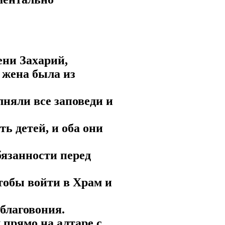
ени Захарий,
 жена была из
няли все заповеди и
ть детей, и оба они
бязанности перед
чтобы войти в Храм и
 благовония.
 прямо на алтаре с