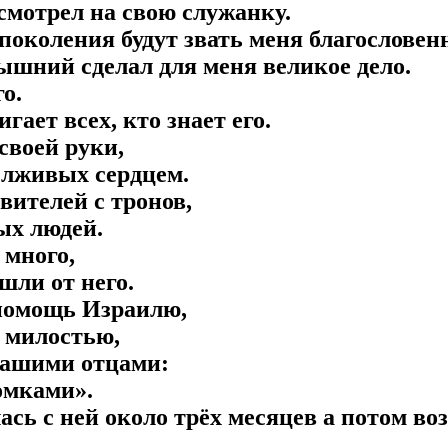
осмотрел на свою служанку.
 поколения будут звать меня благословен
ышний сделал для меня великое дело.
о.
игает всех, кто знает его.
своей руки,
 лживых сердцем.
вителей с тронов,
ых людей.
 много,
шли от него.
 помощь Израилю,
о милостью,
 нашими отцами:
омками».
ась с ней около трёх месяцев а потом во