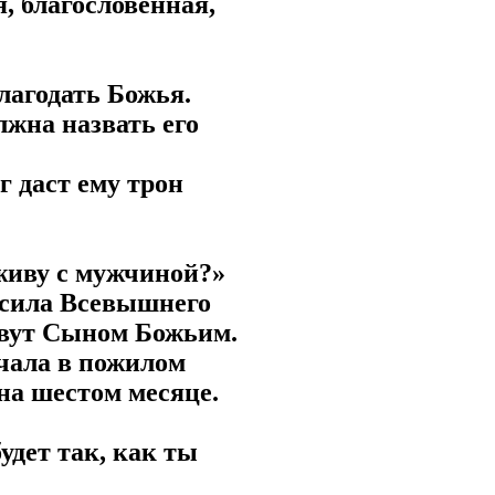
я, благословенная,
благодать Божья.
лжна назвать его
г даст ему трон
 живу с мужчиной?»
и сила Всевышнего
зовут Сыном Божьим.
ачала в пожилом
 на шестом месяце.
удет так, как ты