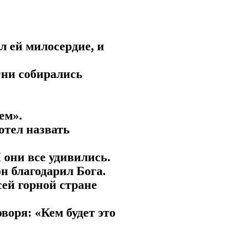
л ей милосердие, и
Они собирались
ем».
отел назвать
И они все удивились.
он благодарил Бога.
сей горной стране
оворя: «Кем будет это