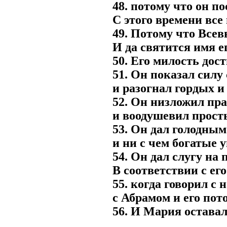
48. потому что он п
С этого времени все
49. Потому что Всев
И да святится имя ег
50. Его милость дост
51. Он показал силу 
и разогнал гордых и
52. Он низложил пра
и воодушевил прост
53. Он дал голодным
и ни с чем богатые у
54. Он дал слугу на
В соответствии с ег
55. когда говорил с
с Абрамом и его пот
56. И Мария оставал