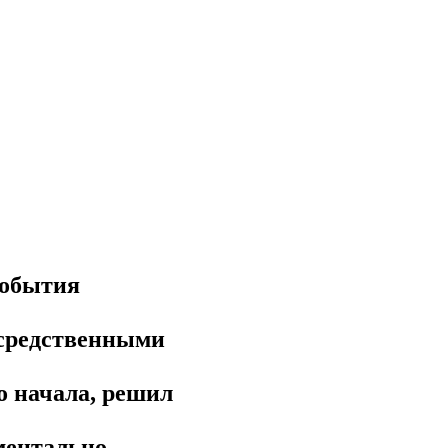
события
осредственными
го начала, решил
ментально