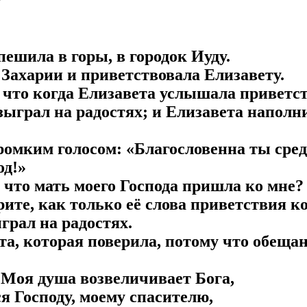
пешила в горы, в городок Иуду.
 Захарии и приветствовала Елизавету.
, что когда Елизавета услышала приветс
взыграл на радостях; и Елизавета напол
громким голосом: «Благословенна ты сре
од!»
, что мать моего Господа пришла ко мне?
рите, как только её слова приветствия к
грал на радостях.
 та, которая поверила, потому что обещан
«Моя душа возвеличивает Бога,
ся Господу, моему спасителю,