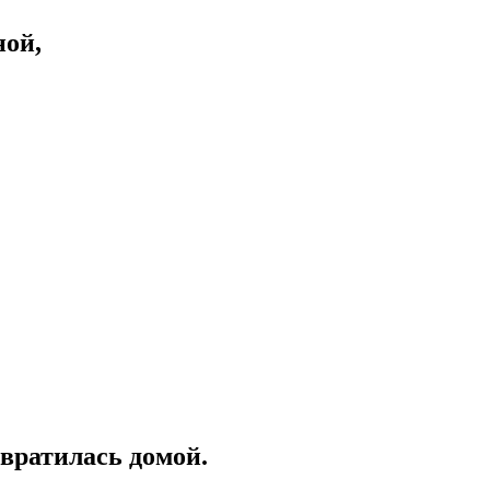
ной,
звратилась домой.