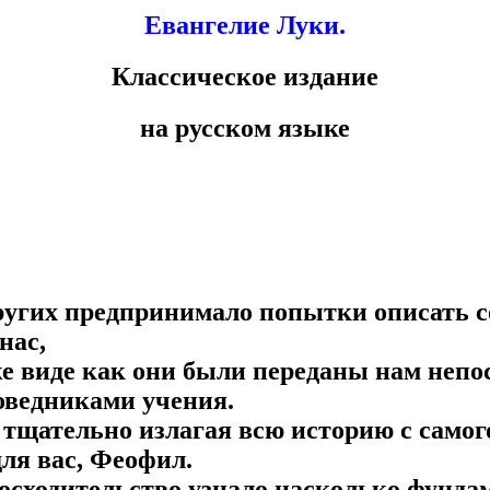
Евангелие Луки.
Классическое издание
на русском языке
 других предпринимало попытки описать 
нас,
 же виде как они были переданы нам неп
оведниками учения.
ь, тщательно излагая всю историю с само
ля вас, Феофил.
осходительство узнало насколько фунда