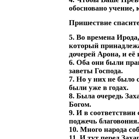
обосновано учение, 
Пришествие спасите
5. Во времена Ирода
который принадлежа
дочерей Арона, и её
6. Оба они были пр
заветы Господа.
7. Но у них не было 
были уже в годах.
8. Была очередь За
Богом.
9. И в соответствии
поджечь благовония.
10. Много народа со
11. И тут перед Зах