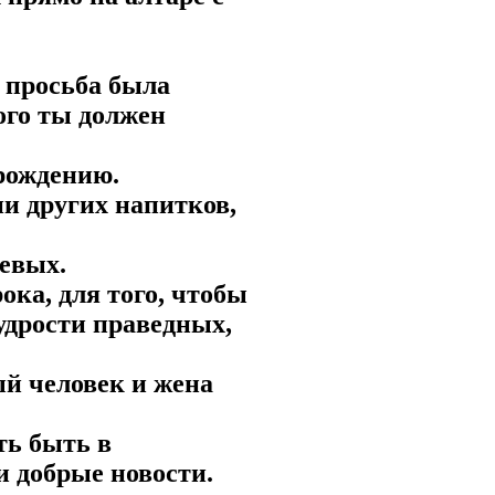
я просьба была
ого ты должен
 рождению.
 ни других напитков,
левых.
ока, для того, чтобы
удрости праведных,
ый человек и жена
ть быть в
и добрые новости.