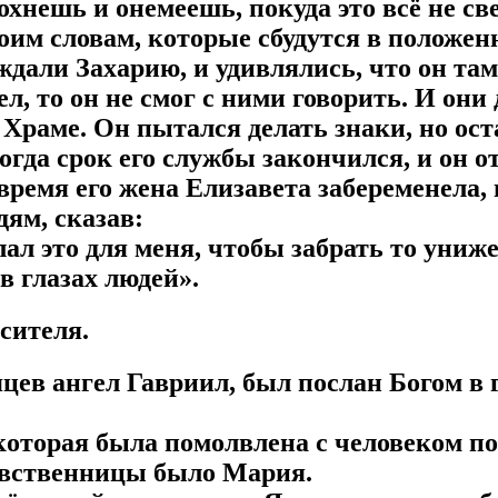
лохнешь и онемеешь, покуда это всё не с
оим словам, которые сбудутся в положен
ждали Захарию, и удивлялись, что он та
л, то он не смог с ними говорить. И они 
 Храме. Он пытался делать знаки, но ост
огда срок его службы закончился, и он о
 время его жена Елизавета забеременела,
ям, сказав:
лал это для меня, чтобы забрать то униже
в глазах людей».
сителя.
яцев ангел Гавриил, был послан Богом в 
 которая была помолвлена с человеком п
евственницы было Мария.