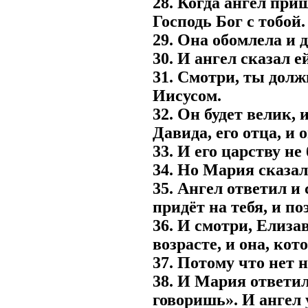
28. Когда ангел приш
Господь Бог с тобой
29. Она обомлела и д
30. И ангел сказал е
31. Смотри, ты долж
Иисусом.
32. Он будет велик,
Давида, его отца, и 
33. И его царству не
34. Но Мария сказал
35. Ангел ответил и
придёт на тебя, и п
36. И смотри, Елиза
возрасте, и она, ко
37. Потому что нет 
38. И Мария ответил
говоришь». И ангел 