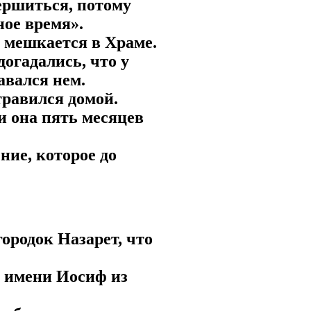
вершиться, потому
ное время».
м мешкается в Храме.
догадались, что у
авался нем.
травился домой.
 и она пять месяцев
ние, которое до
городок Назарет, что
о имени Иосиф из