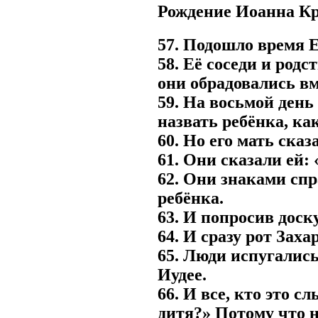
Рождение Иоанна Кр
57. Подошло время Е
58. Её соседи и род
они обрадовались вм
59. На восьмой день
назвать ребёнка, как
60. Но его мать сказ
61. Они сказали ей: 
62. Они знаками спр
ребёнка.
63. И попросив доску
64. И сразу рот Заха
65. Люди испугались,
Иудее.
66. И все, кто это с
дитя?» Потому что н