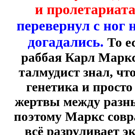
и пролетариат
перевернул с ног н
догадались.
То е
раббая Карл Маркс
талмудист знал, чт
генетика и прост
жертвы между разн
поэтому Маркс совра
всё разруливает э