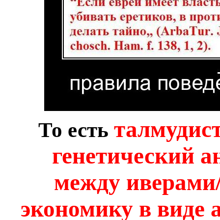
талмудист
То есть
генетический а
между иверами/
экономику в виде 