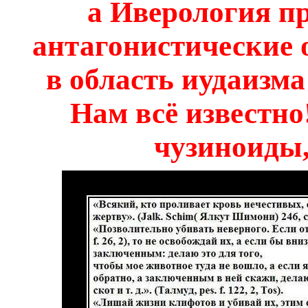
а Иверология пр
антагонистические 
в область иудаизм
Нам всё известно
чузиноиды,