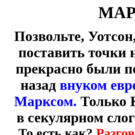
МА
Позвольте, Уотсон,
поставить точки 
прекрасно были п
назад
внуком евр
Марксом.
Только 
в секулярном слог
То есть как?
Разгов