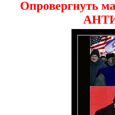
Опровергнуть ма
АНТ