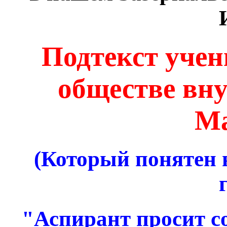
Подтекст учен
обществе вн
Ма
(
Который понятен в
"Аспирант просит со