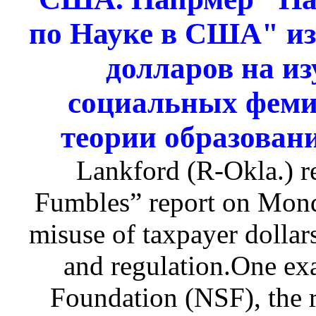
по Науке в США" из
долларов на и
социальных феми
теории образован
Lankford (R-Okla.) r
Fumbles” report on Mond
misuse of taxpayer dolla
and regulation.One ex
Foundation (NSF), the r