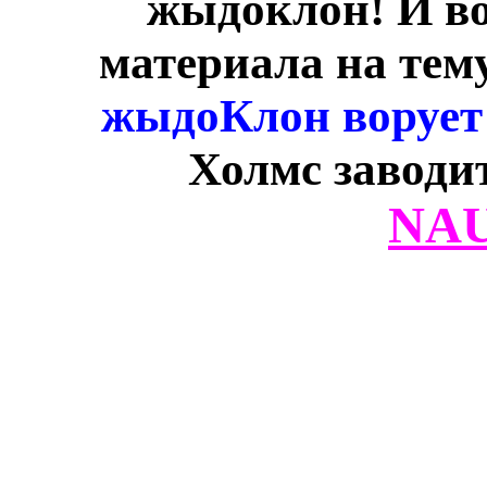
жыдоклон! И во
материала на тему
жыдоКлон ворует
Холмс заводи
NAU