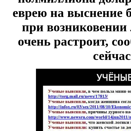
еврею на выснение 
при возниковении 
очень растроит, со
сейчас