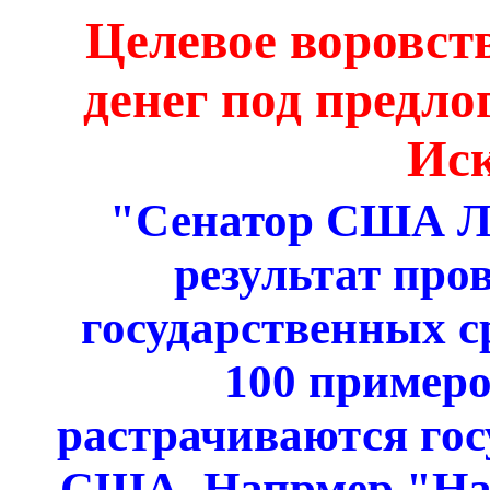
Целевое воровст
денег под предло
Иск
"Сенатор США Л
результат про
государственных с
100 примеро
растрачиваются гос
США. Напрмер "На