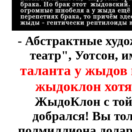
- Абстрактные худо
театр", Уотсон, 
таланта у жыдов
жыдоклон хотя
ЖыдоКлон с той 
добрался! Вы то
полмиллиона долар