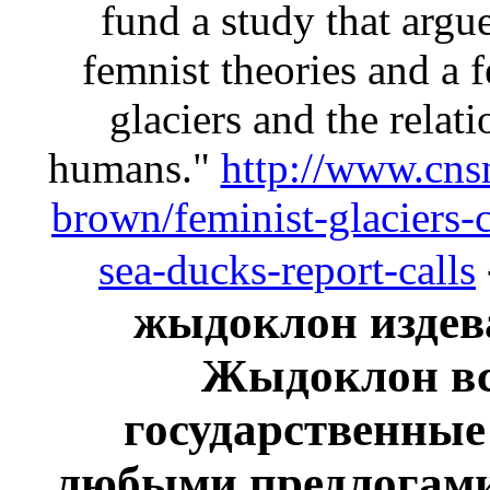
fund a study that argue
femnist theories and a 
glaciers and the relat
humans."
http://www.cnsn
brown/feminist-glaciers
sea-ducks-report-calls
жыдоклон издева
Жыдоклон вс
государственные
любыми предлогами