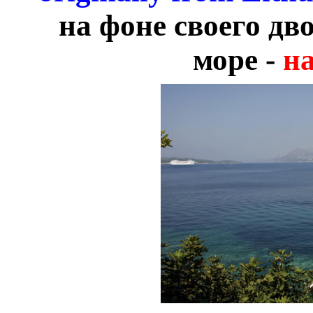
на фоне своего дв
море -
н