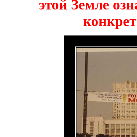
этой Земле озна
конкрет