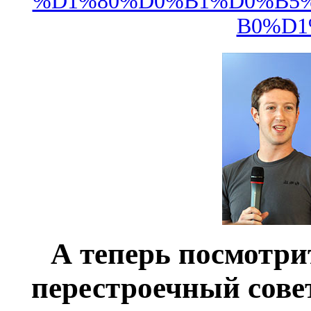
%D1%80%D0%B1%D0%B5%
B0%D1
А теперь посмотрит
перестроечный совет