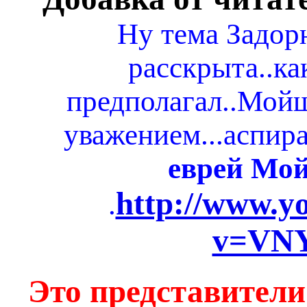
Ну тема Задор
расскрыта..ка
предполагал..Мойш
уважением...аспира
еврей Мо
http://www.y
.
v=VN
Это представители