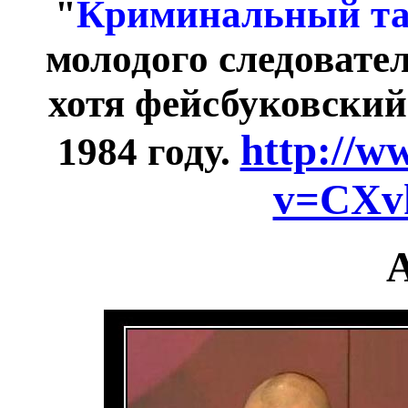
"
Криминальный та
молодого следовате
хотя фейсбуковский
http://w
1984 году.
v=CXv
А