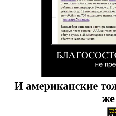
И американские тож
ж