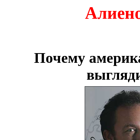
Алиено
Почему америк
выгляди