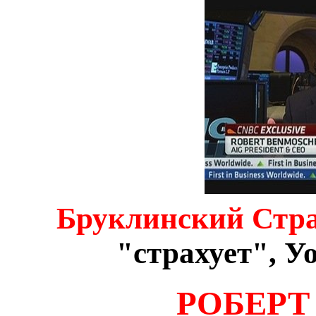
Бруклинский Стра
"страхует", У
РОБЕРТ