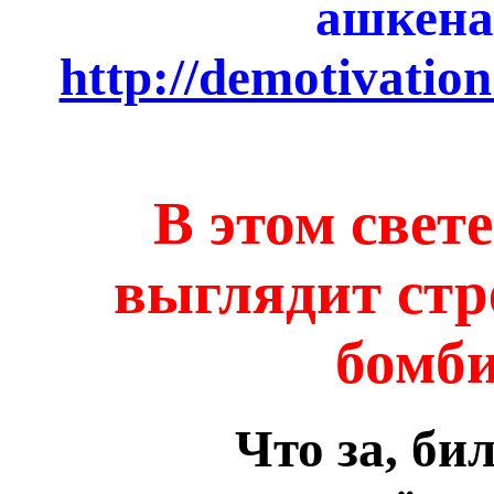
ашкен
http://demotivatio
В этом свет
выглядит стр
бомби
Что за, би