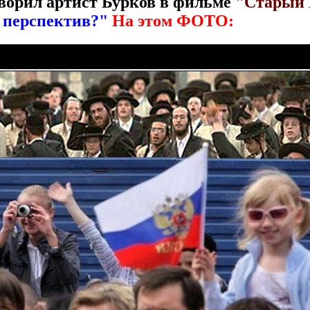
оворил артист Бурков в фильме
"Старый 
в перспектив?"
Н
а этом ФОТО: