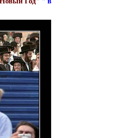
Новый Год"
" в