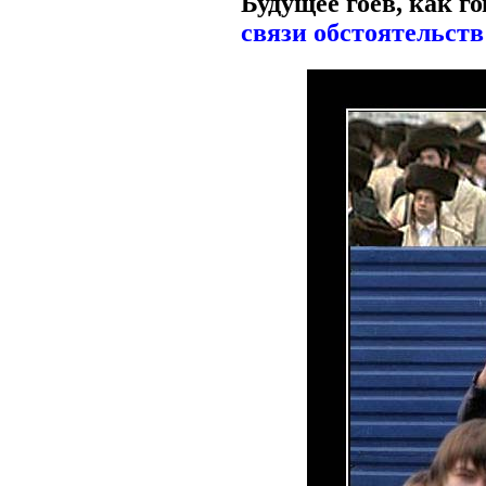
Будущее гоев, как г
связи обстоятельст