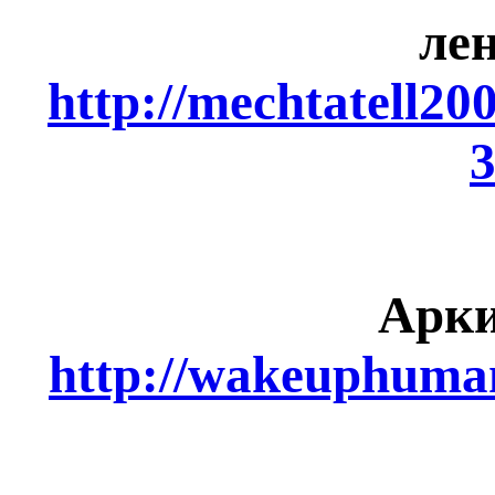
ле
http://mechtatell20
3
Арки
http://wakeuphuman