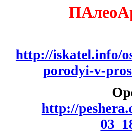
ПАлеоАр
http://iskatel.info/
porodyi-v-pros
Ор
http://peshera
03_1