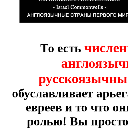
числен
То есть
англоязыч
русскоязычным
обуславливает арье
евреев и то что о
ролью! Вы просто