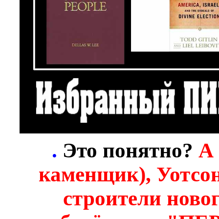
.
Это понятно?
А 
каменщик), Уотсон
строители новог