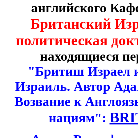
английского Кафе
Британский Из
политическая док
находящиеся пер
"Бритиш Израел 
Израиль. Автор Адам
Возвание к Англоя
BRI
нациям":