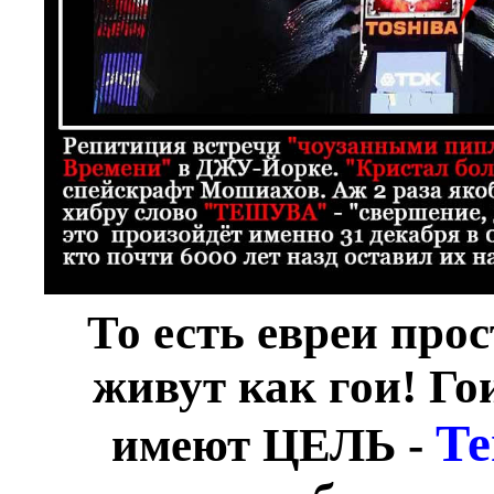
То есть евреи прос
живут как гои! Го
Те
имеют ЦЕЛЬ -