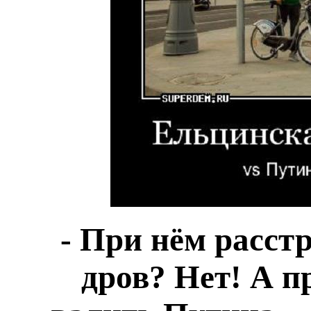
- При нём расст
дров? Нет! А п