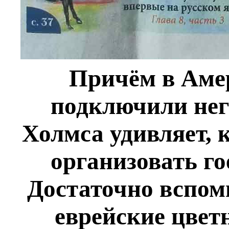
Причём в Амер
подключили негр
Холмса удивляет, 
организовать гое
Достаточно вспомн
еврейские цве