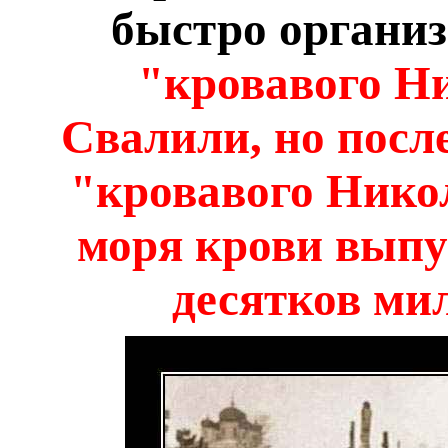
быстро организ
"кровавого Н
Свалили, но после
"кровавого Нико
моря крови выпу
десятков ми