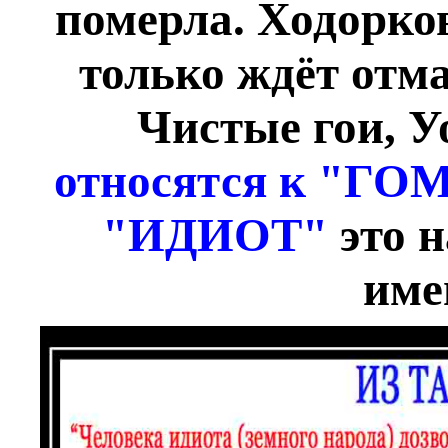
померла. Ходорко
только ждёт отм
Чистые гои, У
относятся к "Г
"ИДИОТ"
это н
име