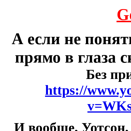
G
А если не понят
прямо в глаза 
Без пр
https://www.y
v=WKs
И вообще, Уотсон,