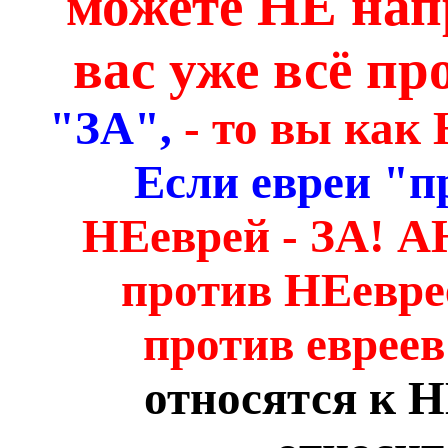
можете НЕ нап
вас уже всё п
"ЗА",
- то вы ка
Если евреи "п
НЕеврей - ЗА!
против НЕевре
против еврее
относятся к Н