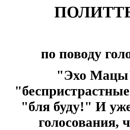
ПОЛИТТ
по поводу гол
"Эхо Мацы"
"беспристрастные
"бля буду!" И уж
голосования, 