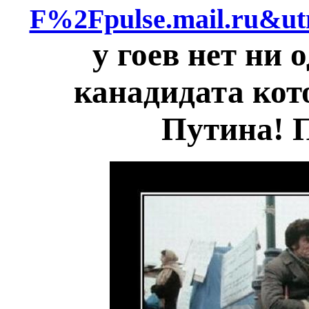
F%2Fpulse.mail.ru&ut
у гоев нет ни 
канадидата ко
Путина! 