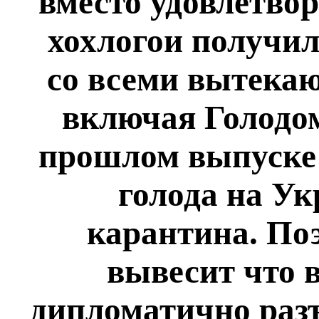
вместо удовлетво
хохлогои получи
со всеми вытека
включая Голодом
прошлом выпуске
голода на У
карантина.
Поэ
вывесит что 
дипломатично разъ