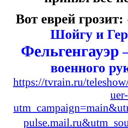
Вот еврей грозит:
Шойгу и Гер
Фельгенгауэр
—
военного ру
https://tvrain.ru/telesh
uer
utm_campaign=main&ut
pulse.mail.ru&utm_so