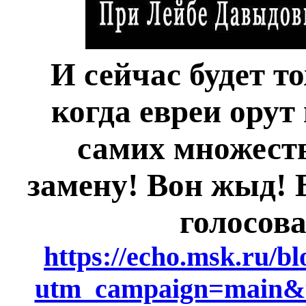
И сейчас будет т
когда евреи орут
самих множеств
замену! Вон жыд! 
голосова
https://echo.msk.ru/bl
utm_campaign=main&