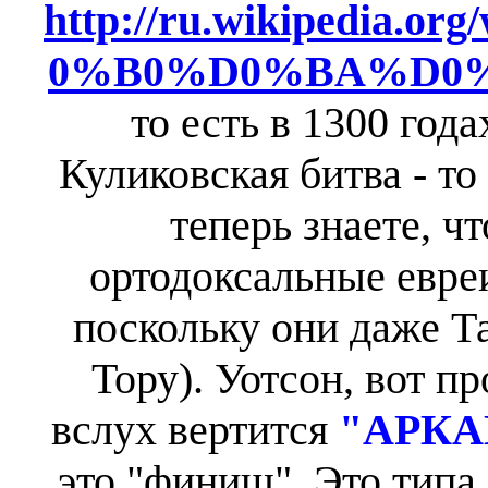
http://ru.wikipedia
0%B0%D0%BA%D0
то есть в 1300 года
Куликовская битва - то
теперь знаете, чт
ортодоксальные евреи
поскольку они даже Та
Тору). Уотсон, вот 
вслух вертится
"АРК
это "финиш". Это типа