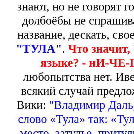
знают, но не говорят г
долбоёбы не спрашив
название, дескать, сво
"ТУЛА"
.
Что значит,
языке? - нИ-ЧЕ
любопытства нет. Иве
всякий случай предл
Вики:
"Владимир Даль,
слово «Тула» так: «Ту
место, затулье, приту