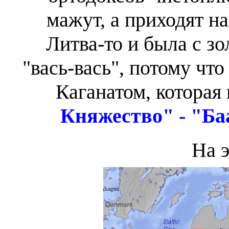
мажут, а приходят на
Литва-то и была с з
"вась-вась", потому что
Каганатом, которая
Княжество" - "Б
На э