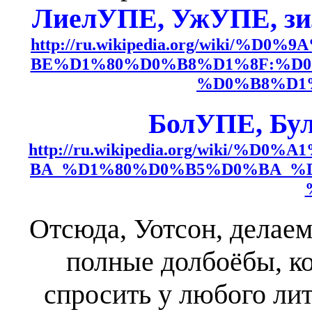
ЛиелУПЕ, УжУПЕ, з
http://ru.wikipedia.org/wiki
BE%D1%80%D0%B8%D1%8F:%D
%D0%B8%D1
БолУПЕ, Бу
http://ru.wikipedia.org/wiki
BA_%D1%80%D0%B5%D0%BA_%
Отсюда, Уотсон, делаем
полные долбоёбы, к
спросить у любого лит