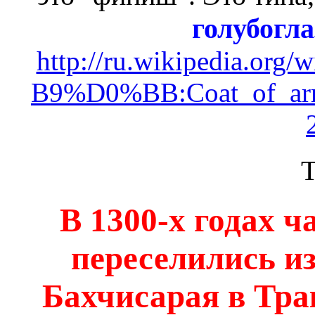
голубогл
http://ru.wikipedia.
B9%D0%BB:Coat_of_arm
Т
В 1300-х годах ч
переселились и
Бахчисарая в Тра