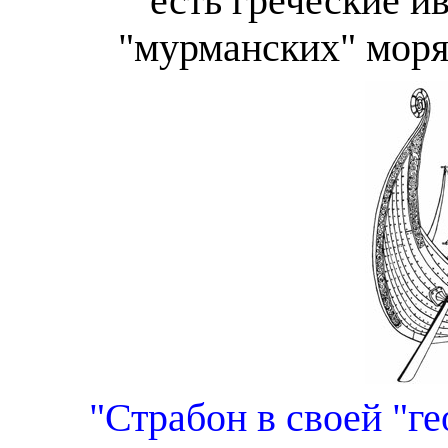
есть греческие и
"мурманских" морях
"Страбон в своей "г