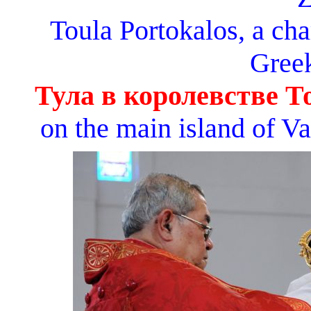
Toula Portokalos, a cha
Gree
Тула в королевстве Т
on the main island of V