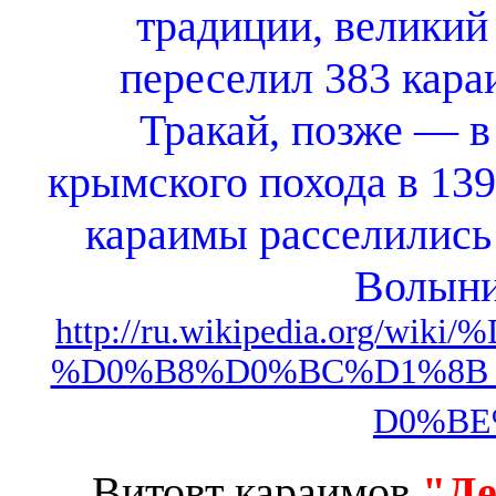
традиции, великий
переселил 383 кара
Тракай, позже — в
крымского похода в 139
караимы расселились
Волыни
http://ru.wikipedia.org
%D0%B8%D0%BC%D1%8B
D0%BE
Витовт караимов
"Де