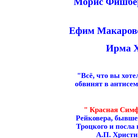
Морис Фишбер
Ефим Макаровс
Ирма Х
"Всё, что вы хоте
обвинят в антисе
" Красная Симф
Рейковера, бывше
Троцкого и посла
А.П. Христи