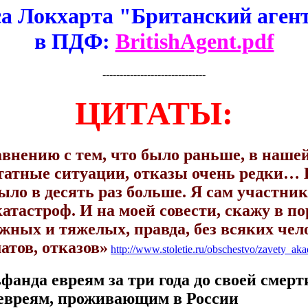
 Локхарта "Британский агент
в ПДФ:
BritishAgent.pdf
------------------------------
ЦИТАТЫ:
авнению с тем, что было раньше, в наше
татные ситуации, отказы очень редки… 
ыло в десять раз больше. Я сам участник,
атастроф. И на моей совести, скажу в п
жных и тяжелых, правда, без всяких чел
атов, отказов»
http://www.stoletie.ru/obschestvo/zavety_a
фанда евреям за три года до своей смерт
евреям, проживающим в России