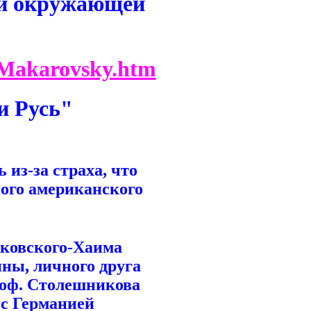
 и окружающей
Makarovsky.htm
и Русь"
 из-за страха, что
ого американского
аковского-Хаима
ны, личного друга
роф. Столешникова
 с Германией