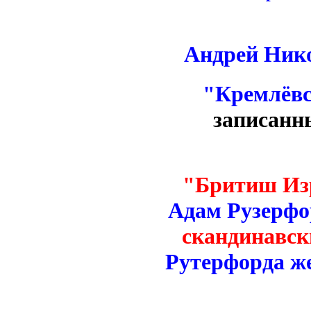
Андрей Нико
"Кремлёвс
записанн
"Бритиш Изр
Адам Рузерфор
скандинавс
Рутерфорда же