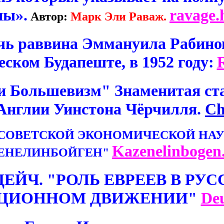
ны».
ravage
Автор:
Марк Эли Раваж.
чь раввина Эммануила Рабинов
еском Будапеште, в 1952 году:
и Большевизм" Знаменитая ста
Англии Уинстона Чёрчилля.
Ch
 СОВЕТСКОЙ ЭКОНОМИЧЕСКОЙ НАУ
Kazenelinbogen
ЕНЕЛИНБОЙГЕН"
ДЕЙЧ. "РОЛЬ ЕВРЕЕВ В РУ
ЦИОННОМ ДВИЖЕНИИ"
De