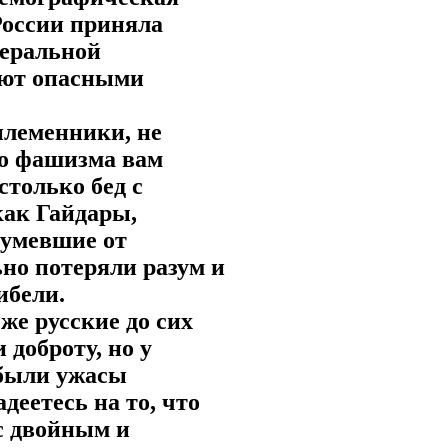
России приняла
беральной
ают опасными
оплеменники, не
го фашизма вам
столько бед с
как Гайдары,
зумевшие от
но потеряли разум и
ибели.
 же русские до сих
 доброту, но у
абыли ужасы
деетесь на то, что
 с двойным и