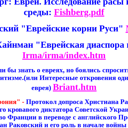
г: Евреи. Исследование расы
среды:
Fishberg.pdf
кий "Еврейские корни Руси"
айнман "Еврейская диаспора 
Irma/irma/index.htm
ли бы знать о евреях, но боялись спросить
митизме.(или Интересные откровения одн
Briant.htm
еврея)
ония" -
Протокол допроса Христиана Р
го кровавого диктатора Советской Украи
 во Франции в переводе с английского П
ан Раковский и его роль в начале войны