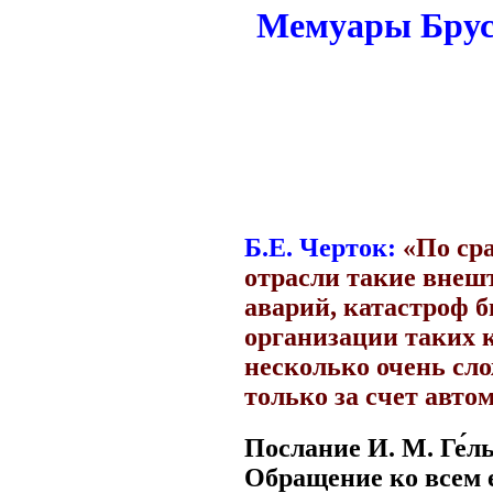
Мемуары Бруса
Б.Е. Черток:
«По ср
отрасли такие внеш
аварий, катастроф б
организации таких к
несколько очень сло
только за счет автом
Послание И. М. Ге́ль
Обращение ко всем 