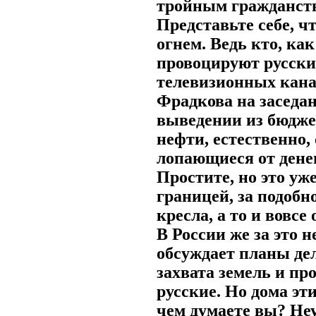
тройным гражданств
Представьте себе, ч
огнем. Ведь кто, ка
провоцируют русски
телевизионных кана
Фрадкова на заседан
выведении из бюдже
нефти, естественно,
лопающиеся от денег
Простите, но это уж
границей, за подобн
кресла, а то и вовсе
В России же за это н
обсуждает планы дел
захвата земель и пр
русские. Но дома эт
чем думаете вы? Неу