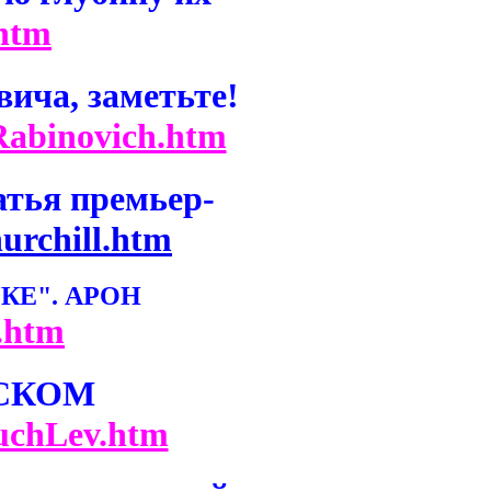
.htm
ича, заметьте!
Rabinovich.htm
тья премьер-
urchill.htm
КЕ". АРОН
.htm
ССКОМ
uchLev.htm