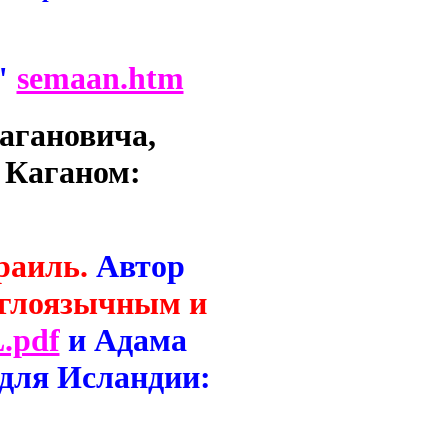
"
semaan.htm
агановича,
 Каганом:
раиль.
Автор
нглоязычным и
.pdf
и Адама
 для Исландии: