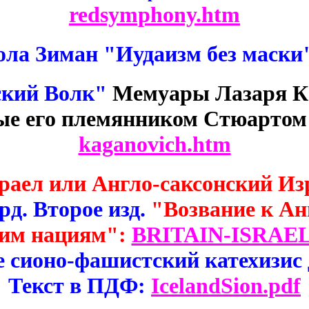
redsymphony.htm
ла Зиман "Иудаизм без маски
кий Волк"
Мемуары Лазаря К
ые его племянником Стюартом
kaganovich.htm
аел или Англо-саксонский Из
д. Второе изд.
"Возвание к А
ким нациям":
BRITAIN-ISRAEL
 сионо-фашистский катехизис
Текст в ПДФ:
IcelandSion.pdf