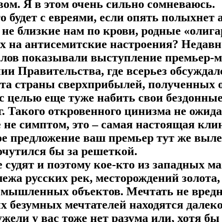
ом. Я в этом очень сильно сомневаюсь.
то будет с евреями, если опять полыхнет
к не близкие нам по крови, родные «олиг
х на антисемитские настроения? Недавно
лов показывали выступление премьер-м
ии Правительства, где всерьез обсуждал
та страны сверхприбылей, полученных о
 с целью еще туже набить свои бездонные
. Такого откровенного цинизма не ожида
е не симптом, это – самая настоящая клин
ое предложение ваш премьер тут же выле
 очутился бы за решеткой.
е судят и поэтому кое-кто из западных ма
ежа русских рек, месторождений золота, 
омышленных объектов. Мечтать не вредн
их безумных мечтателей находятся далеко
жели у вас тоже нет разума или, хотя б