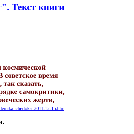
". Текст книги
й космической
В советское время
 так сказать,
орядке самокритики,
овеческих жертв,
kademika_chertoka_2011-12-15.htm
и.