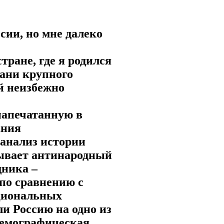
сии, но мне далеко
тране, где я родился
рани крупного
й неизбежно
напечатанную в
ания
 анализ истории
зывает антинародный
щника –
по сравнению с
циональных
ли Россию на одно из
 Демографическая