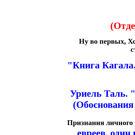
(Отде
Ну во первых, Х
с
"Книга Кагала
Уриель Таль. 
(Обоснования 
Признания личного
евреев, один