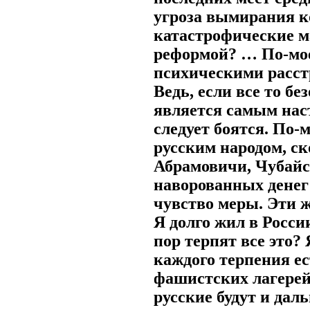
угроза вымирания к
катастрофические м
реформой? … По-мое
психическими расст
Ведь, если все то бе
является самым нас
следует боятся. По-
русским народом, с
Абрамовичи, Чубайс
наворованных денег
чувство меры. Эти ж
Я долго жил в России
пор терпят все это? 
каждого терпения е
фашистских лагерей,
русские будут и дал