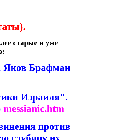
таты).
лее старые и уже
в:
. Яков Брафман
тики Израиля".
)
messianic.htm
винения против
ую глубину их