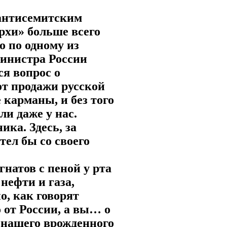
 антисемитским
архи» больше всего
 по одному из
инистра России
ся вопрос о
т продажи русской
 карманы, и без того
ли даже у нас.
ика. Здесь, за
тел бы со своего
гнатов с пеной у рта
нефти и газа,
о, как говорят
 от России, а вы… о
ы нашего врожденного