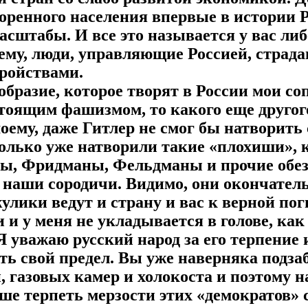
оренного населения впервые в истории 
асштабы. И все это называется у вас ли
му, люди, управляющие Россией, страд
ройствами.
зобразие, которое творят в России мои с
тоящим фашизмом, то какого еще друго
моему, даже Гитлер не смог бы натворить 
колько уже натворили такие «плохиши», 
ы, Фридманы, Фельдманы и прочие обе
 наши сородичи. Видимо, они окончатель
улики ведут и страну и вас к верной пог
 и у меня не укладывается в голове, как
Я уважаю русский народ за его терпение и
сть свой предел. Вы уже наверняка подз
 газовых камер и холокоста и поэтому на
ьше терпеть мерзости этих «демократов»