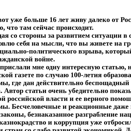
от уже больше 16 лет живу далеко от Рос
о, что там сейчас происходит.
я со стороны за развитием ситуации в с
овлю себя на мысли, что вы живете на г
оциально-политического взрыва, которы
ажданской войне.
 прислали мне одну интересную статью, 
кой газете по случаю 100-летия образов
мы, где дан действительно беспощадный
а. Автор статьи очень убедительно пока
й российской власти и ее верного помо
мы. Бесчеловечные и реакционные даже 
аконы, безнаказанное разграбление на
 казнокрадство и коррупция уже отброси
и стран со слабо развитой экономикой.