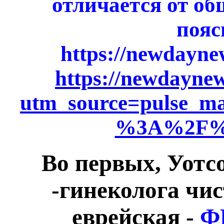
отличается от об
пояс
https://newdayne
https://newdayne
utm_source=pulse_ma
%3A%2F%2F
Во первых, Уотс
-гинеколога чи
еврейская -
Ф