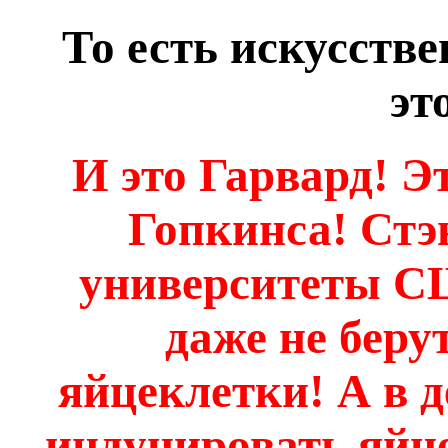
То есть искусстве
эт
И это Гарвард! Э
Гопкинса! Стэ
университеты СШ
даже не беру
яйцеклетки! А в д
индуцировать яйце