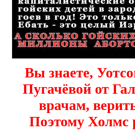
Вы знаете, Уотсо
Пугачёвой от Гал
врачам, верить
Поэтому Холмс 