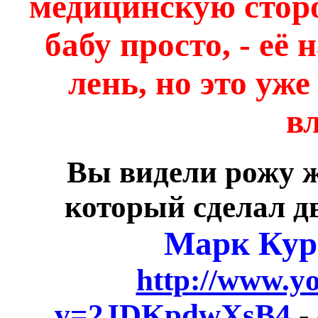
медицинскую стор
бабу просто, - её
лень, но это уже
вл
Вы видели рожу ж
который сделал д
Марк Кур
http://www.y
v=2JDKpdwXsB4
-