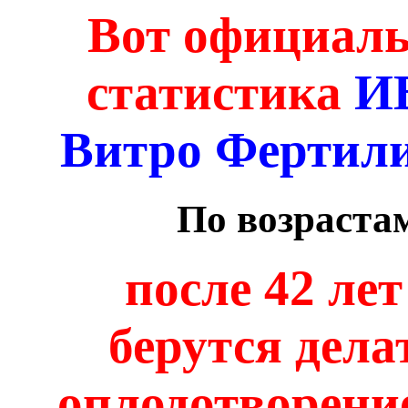
Вот официаль
статистика
И
Витро Фертил
По возрастам
после 42 ле
берутся дела
оплодотворение