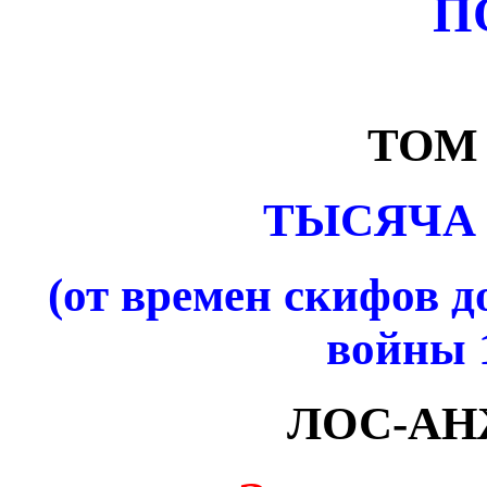
П
ТОМ
ТЫСЯЧА 
(от времен скифов д
войны 1
ЛОС-АН