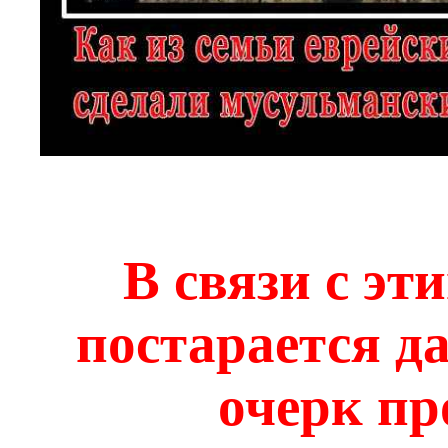
В связи с эт
постарается д
очерк пр