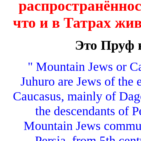
распространённос
что и в Татрах жи
Это Пруф 
" Mountain Jews or C
Juhuro are Jews of the 
Caucasus, mainly of Dage
the descendants of P
Mountain Jews communi
Persia, from 5th cen