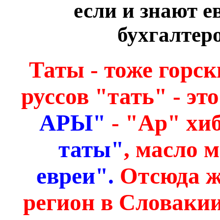
если и знают е
бухгалтер
Таты - тоже горс
руссов "тать" - эт
АРЫ"
- "Ар" хиб
таты"
, масло 
евреи".
Отсюда ж
регион в Словакии