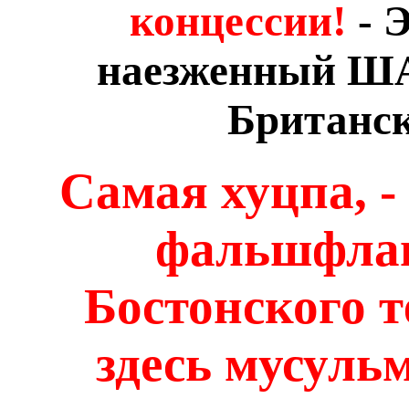
концессии!
- Э
наезженный Ш
Британс
Самая хуцпа, -
фальшфла
Бостонского т
здесь мусуль