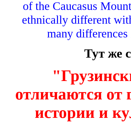
of the Caucasus Mounta
ethnically different w
many differences 
Тут же 
"Грузинск
отличаются от 
истории и ку