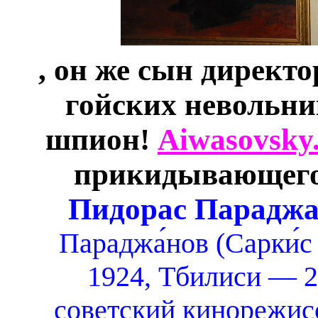
, он же сын директ
гойских невольни
шпион!
Aiwasovsky
прикидывающегос
Пидорас Парадж
Параджа́нов (Сарки́с
1924, Тбилиси — 2
советский кинорежис