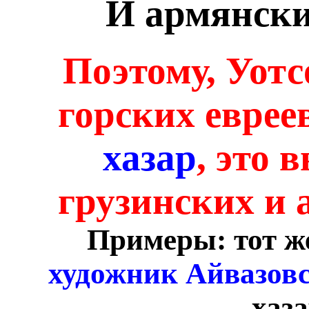
И армянски
Поэтому, Уот
горских еврее
хазар
, это 
грузинских и 
Примеры: тот ж
художник Айвазов
хаз