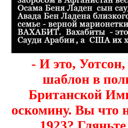
- И это, Уотсон
шаблон в пол
Британской Имп
оскомину. Вы что н
1923? Гляньте