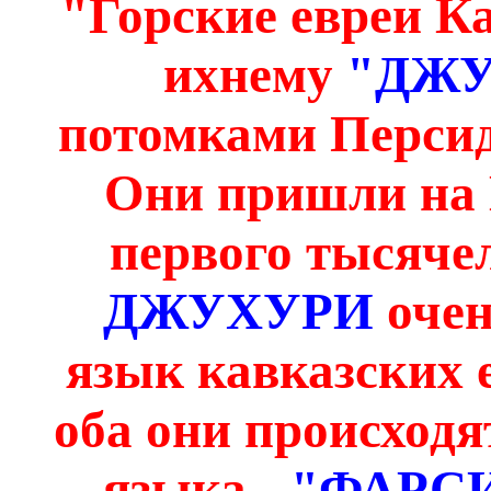
"Горские евреи К
ихнему
"ДЖ
потомками Персид
Они пришли на К
первого тысяче
ДЖУХУРИ
очен
язык кавказских 
оба они происходя
языка -
"ФАРС