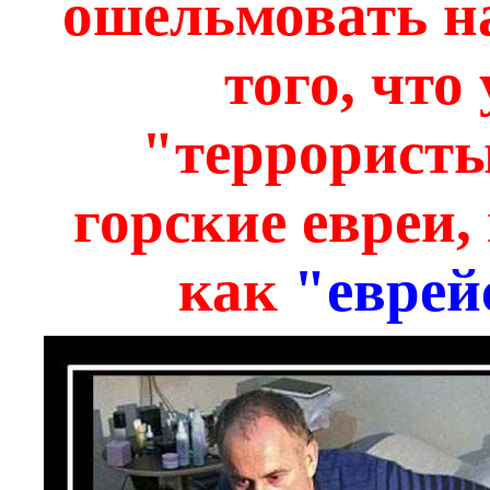
ошельмовать н
того, чт
"террористы
горские евреи
как
"еврей