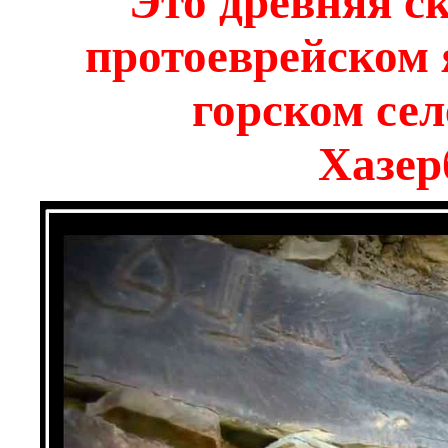
Это древняя с
протоеврейском
горском се
Хазер