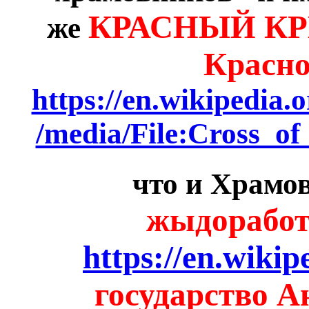
КРАСНЫЙ КР
же
Красн
https://en.wikipedia
/media/File:Cross_o
что и Храмо
жыдоработ
https://en.wiki
государство А