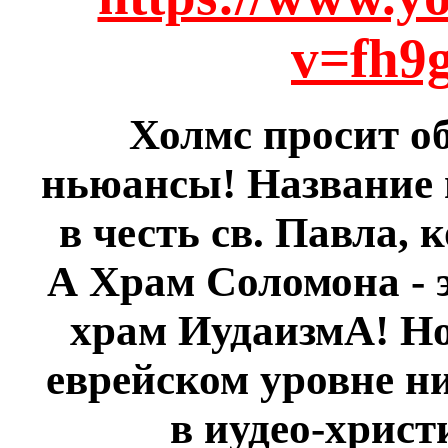
v=fh9
Холмс просит о
ньюансы! Название
в честь св. Павла,
А Храм Соломона - 
храм ИудаизмА! Но 
еврейском уровне н
в иудео-христ