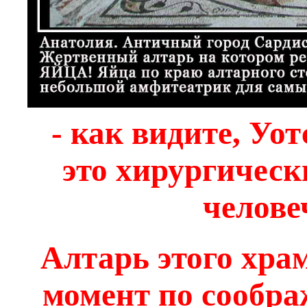
- как видите, Уо
это хирургическ
челове
Алтарь этого хра
момент по сообра