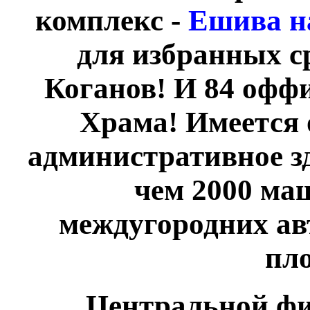
комплекс -
Ешива н
для избранных с
Коганов! И 84 офф
Храма! Имеется 
административное зд
чем 2000 ма
междугородних авт
пл
Центральной фи