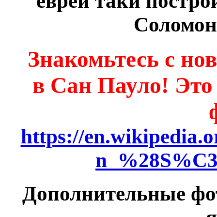
евреи таки постро
Соломон
Знакомьтесь с н
в Сан Пауло! Это 
https://en.wikipedia
n_%28S%C3
Дополнительные фот