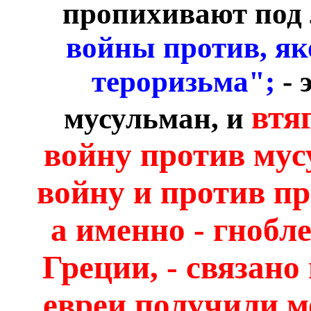
пропихивают под 
войны против, як
тероризьма";
- 
втя
мусульман, и
войну против мус
войну и против п
а именно - гнобл
Греции, - связано
евреи получили м