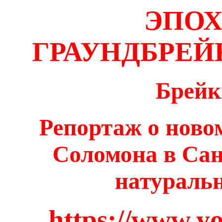
ЭПО
ГРАУНДБРЕЙ
Брейк
Репортаж о ново
Соломона в Сан
натураль
https://www.y