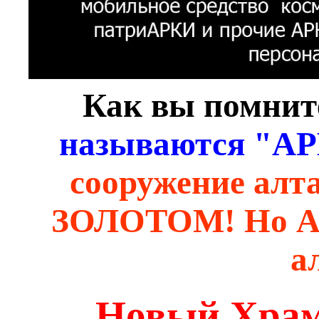
Как вы помнит
называются "
сооружение алт
ЗОЛОТОМ! Но АРК
а
Новый Храм 