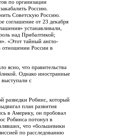
тов по организации
закабалить Россию.
енить Советскую Россию.
е соглашение от 23 декабря
глашения» устанавливали,
роль над Прибалтикой;
». «Этот тайный англо-
в отношении России в
ло ясно, что правительства
убликой. Однако иностранные
 выступали с
ой разведки Робинс, который
выдвигал план развития
сь в Америку, он пробовал
лос Робинса потонул в
являвших, что «большевики
миссией по расследованию