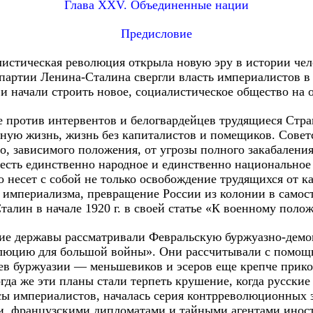
Глава XXV. Объединенные нации
Предисловие
истическая революция открыла новую эру в истории чел
 партии Ленина-Сталина свергли власть империалистов в 
и начали строить новое, социалистическое общество на 
 против интервентов и белогвардейцев трудящиеся Стра
дную жизнь, жизнь без капиталистов и помещиков. Совет
о, зависимого положения, от угрозы полного закабалени
о есть единственно народное и единственно национальное
о несет с собой не только освобождение трудящихся от к
о империализма, превращение России из колонии в само
талин в начале 1920 г. в своей статье «К военному пол
ие державы рассматривали Февральскую буржуазно-дем
волюцию для большой войны». Они рассчитывали с помощ
ев буржуазии — меньшевиков и эсеров еще крепче прико
да же эти планы стали терпеть крушение, когда русские
сы империалистов, началась серия контрреволюционных з
, французскими дипломатами и тайными агентами иност