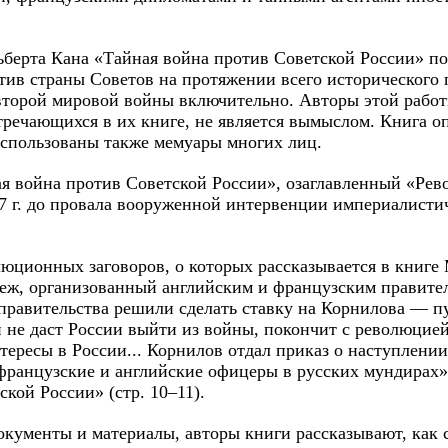
берта Кана «Тайная война против Советской России» по
ив страны Советов на протяжении всего исторического 
торой мировой войны включительно. Авторы этой работы
стречающихся в их книге, не является вымыслом. Книга 
использованы также мемуары многих лиц.
я война против Советской России», озаглавленный «Рев
17 г. до провала вооруженной интервенции империалисти
юционных заговоров, о которых рассказывается в книге
еж, организованный английским и французским правите
правительства решили сделать ставку на Корнилова — пу
 не даст России выйти из войны, покончит с революцией 
ересы в России... Корнилов отдал приказ о наступлени
 французские и английские офицеры в русских мундирах»
кой России» (стр. 10–11).
кументы и материалы, авторы книги рассказывают, как 