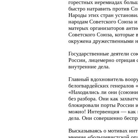
горестных иеремиадах больше
быстро натравить против Со
Народы этих стран установи
народам Советского Союза и 
матерых организаторов антис
Советского Союза, которые в
окружена дружественными н
Государственные деятели со
России, лицемерно отрицая 
внутренние дела.
Главный вдохновитель воор
белогвардейских генералов 
«Находились ли они (союзни
без разбора. Они как захват
блокировали порты России и
можно! Интервенция — как н
дела. Они совершенно беспри
Высказываясь о мотивах инт
мнение «большевистской оп