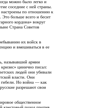
когда можно было легко и
гие соседние с ней страны.
о настроены по отношению к
. Это больше всего и бесит
тарного кордона» вокруг
 ныне Страна Советов
ребыванию их войск в
енцию и вмешиваться в ее
ь, называвший армии
 кризис» цинично писал:
оветских людей они убивали
етской власти. Они
й гибели. Но война — как
 русские разрешают свои
мировое общественное
й крестовый поход против