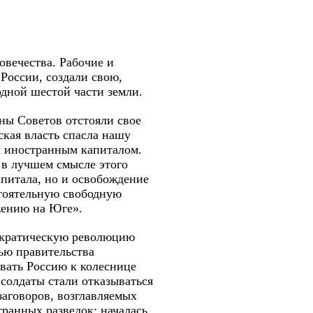
овечества. Рабочие и
России, создали свою,
одной шестой части земли.
ны Советов отстояли свое
ская власть спасла нашу
я иностранным капиталом.
 в лучшем смысле этого
апитала, но и освобождение
стоятельную свободную
ожению на Юге».
ократическую революцию
ью правительства
вать Россию к колеснице
 солдаты стали отказываться
аговоров, возглавляемых
ранных разведок: началась