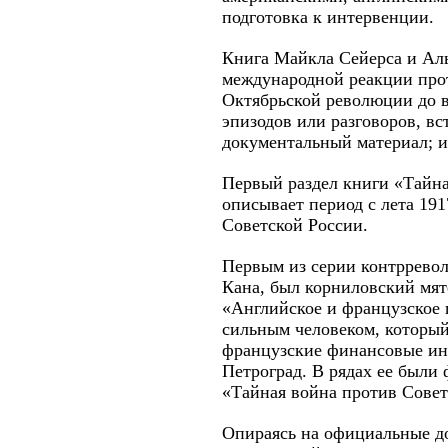
подготовка к интервенции.
Книга Майкла Сейерса и Аль
международной реакции прот
Октябрьской революции до в
эпизодов или разговоров, в
документальный материал; 
Первый раздел книги «Тайна
описывает период с лета 19
Советской России.
Первым из серии контрревол
Кана, был корниловский мят
«Английское и французское 
сильным человеком, который
французские финансовые инт
Петроград. В рядах ее были
«Тайная война против Советс
Опираясь на официальные до