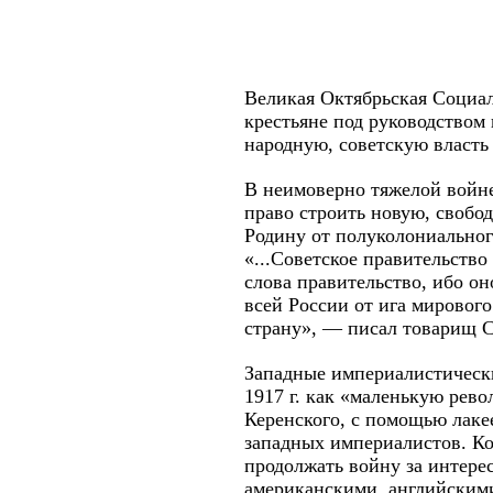
Великая Октябрьская Социал
крестьяне под руководством
народную, советскую власть 
В неимоверно тяжелой войне
право строить новую, свобо
Родину от полуколониальног
«...Советское правительств
слова правительство, ибо он
всей России от ига мировог
страну», — писал товарищ С
Западные империалистическ
1917 г. как «маленькую ре
Керенского, с помощью лаке
западных империалистов. Ког
продолжать войну за интере
американскими, английскими