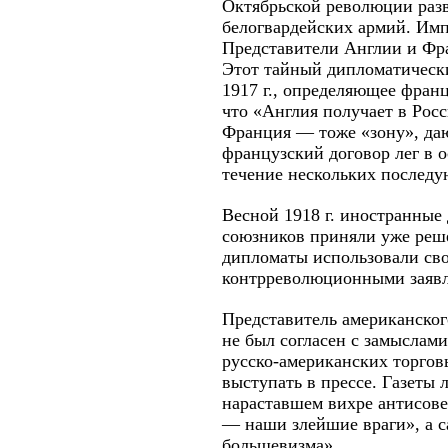
Октябрьской революции разв
белогвардейских армий. Имп
Представители Англии и Фра
Этот тайный дипломатически
1917 г., определяющее фран
что «Англия получает в Рос
Франция — тоже «зону», даю
французский договор лег в 
течение нескольких последу
Весной 1918 г. иностранные 
союзников приняли уже реше
дипломаты использовали сво
контрреволюционными заявл
Представитель американског
не был согласен с замыслам
русско-американских торгов
выступать в прессе. Газеты 
нараставшем вихре антисове
— наши злейшие враги», а с
большевизма».