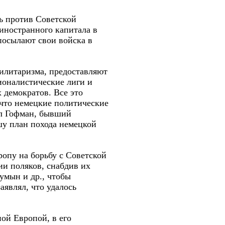
сь против Советской
иностранного капитала в
посылают свои войска в
илитаризма, предоставляют
ионалистические лиги и
 демократов. Все это
 что немецкие политические
ал Гофман, бывший
у план похода немецкой
опу на борьбу с Советской
и поляков, снабдив их
умын и др., чтобы
аявлял, что удалось
ой Европой, в его