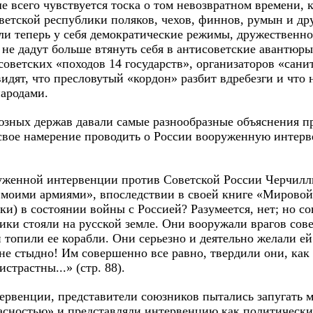
 всего чувствуется тоска о том невозвратном времени, 
ветской республики поляков, чехов, финнов, румын и дру
ли теперь у себя демократические режимы, дружественн
не дадут больше втянуть себя в антисоветские авантюры
оветских «походов 14 государств», организаторов «сани
идят, что пресловутый «кордон» разбит вдребезги и что
ародами.
юзных держав давали самые разнообразные объяснения п
свое намерение проводить о России вооруженную интерв
уженной интервенции против Советской России Черчилл
«моими армиями», впоследствии в своей книге «Мировой
ки) в состоянии войны с Россией? Разумеется, нет; но с
чики стояли на русской земле. Они вооружали врагов сов
 топили ее корабли. Они серьезно и деятельно желали е
е стыдно! Им совершенно все равно, твердили они, как
страстны...» (стр. 88).
ервенции, представители союзников пытались запугать 
асностью» и представляли интервенцию как политически