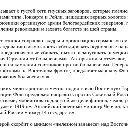
зывает о густой сети гнусных заговоров, которые плели
ами типа Локкарта и Рейли, нашедших верных холопов 
Союзники организуют армии белогвардейских генералов, 
ления революции и захвата богатств на шей страны.
союзники сохраняют кадры и организацию германского м
мандованию возможность субсидировать подпольные нац
 предназначенные убивать, пытать и запугивать немецких
ния Германии от большевизма». Авторы книги отмечают,
али на кампании союзников против большевизма. Генер
ойсками на Восточном фронте, предлагает маршалу Фош
тожения большевизма».
цких милитаристов и мечтал поднять всю Восточную Евр
енции Фош предложил направить против Советской Росси
твами, мобилизовать для этой же цели финнов, чехов, р
уже в 1919 г.». Английский военный министр Черчилль з
ой России «поход 14 государств».
герой скорбит о мнимом «железном занавесе» над Восточн