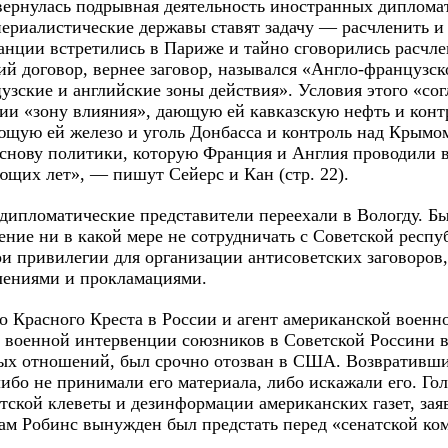
ернулась подрывная деятельность иностранных диплома
ериалистические державы ставят задачу — расчленить и 
нции встретились в Париже и тайно сговорились расчл
й договор, вернее заговор, назывался «Англо-французско
цузские и английские зоны действия». Условия этого «со
сии «зону влияния», дающую ей кавказскую нефть и конт
щую ей железо и уголь Донбасса и контроль над Крымом
основу политики, которую Франция и Англия проводили 
ющих лет», — пишут Сейерс и Кан (стр. 22).
дипломатические представители переехали в Вологду. Бы
ние ни в какой мере не сотрудничать с Советской респ
и привилегии для организации антисоветских заговоров,
ениями и прокламациями.
о Красного Креста в России и агент американской военн
и военной интервенции союзников в Советской Россини 
ых отношений, был срочно отозван в США. Возвративши
либо не принимали его материала, либо искажали его. Го
тской клеветы и дезинформации американских газет, за
ам Робинс вынужден был предстать перед «сенатской ко