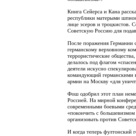
Книга Сейерса и Кана расска
республики матерыми шпион
лице эсеров и троцкистов. 
Советскую Россию для подав
После поражения Германии 
германскому верховному ко
террористические общества,
делалось под флагом «спасе
деятели искусно спекулиров
командующий германскими в
армии на Москву «для унич
Фош одобрил этот план неме
Россией. На мирной конфер
современными боевыми средс
«покончить с большевизмом 
организовать против Советск
И когда теперь фултонский 