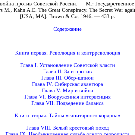
 война против Советской России. — М.: Государственное
rs M., Kahn A.E. The Great Conspiracy. The Secret War agai
[USA, MA]: Brown & Co, 1946. — 433 p.
Содержание
Книга первая. Революция и контрреволюция
Глава I. Установление Советской власти
Глава II. За и против
Глава III. Обер-шпион
Глава IV. Сибирская авантюра
Глава V. Мир и война
Глава VI. Вооруженная интервенция
Глава VII. Подведение баланса
Книга вторая. Тайны «санитарного кордона»
Глава VIII. Белый крестовый поход
Глава IX. Необыкновенная судьба одного террориста