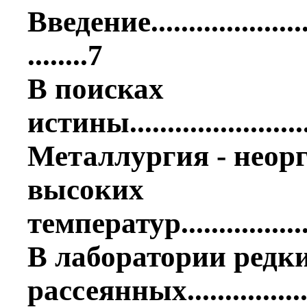
Введение.........................
........7
В поисках
истины..........................
Металлургия - неор
высоких
температур.....................
В лаборатории редк
рассеянных.................