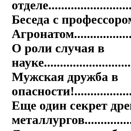
отделе.........................
Беседа с профессоро
Агронатом...................
О роли случая в
науке...........................
Мужская дружба в
опасности!...................
Еще один секрет др
металлургов...............