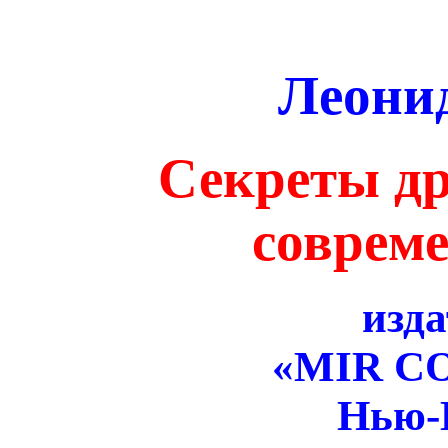
Леони
Секреты др
совреме
изда
«MIR C
Нью-