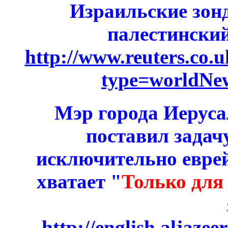
Израильские зон
палестинский
http://www.reuters.co.
type=worldNe
Мэр города Иерус
поставил задач
исключительно еврей
хватает "
Только для 
h
ttp://english.aljaze