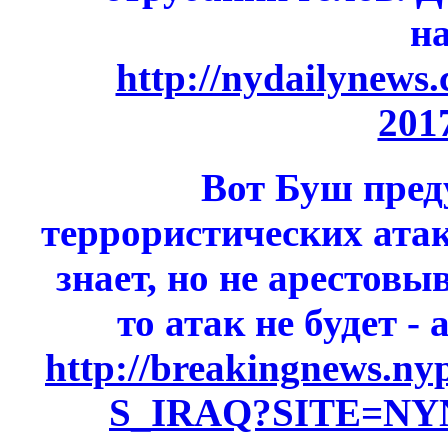
н
http://nydailynews.
201
Вот Буш пред
террористических атака
знает, но не арестовы
то атак не будет -
http://breakingnews.ny
S_IRAQ?SITE=N