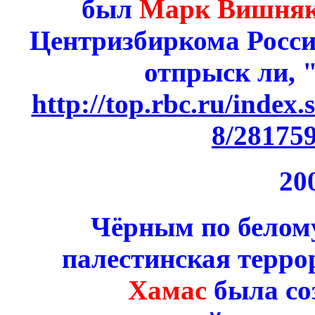
был
Марк Вишня
Центризбиркома Росс
отпрыск ли, 
http://top.rbc.ru/index.
8/28175
20
Чёрным по белому
палестинская терро
Хамас
была со