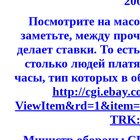
20
Посмотрите на мас
заметьте, между проч
делает ставки. То ест
столько людей платя
часы, тип которых в о
http://cgi.ebay.
ViewItem&rd=1&item=
TRK
Министр обороны С