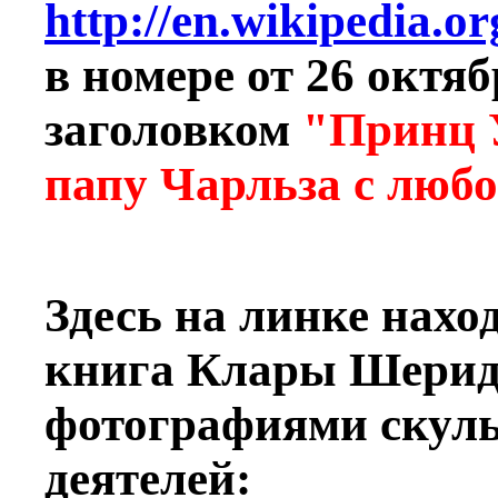
http://en.wikipedia.o
в номере от 26 октя
заголовком
"Принц У
папу Чарльза с лю
Здесь на линке нахо
книга Клары Шерида
фотографиями скул
деятелей: