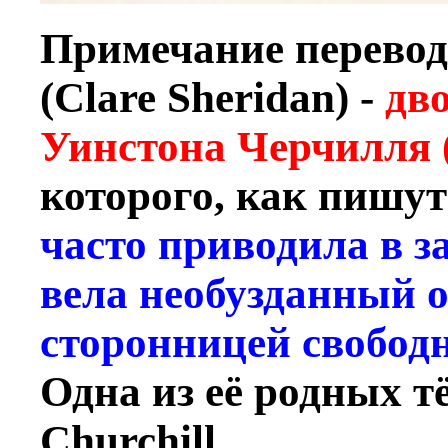
Примечание перево
(Clare Sheridan) -
дв
Уинстона Черчилля (S
которого, как пишу
часто приводила в з
вела необузданный 
сторонницей свобод
Одна из её родных т
Churchill