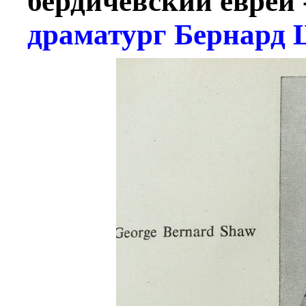
бердичевский еврей 
драматург Бернард 