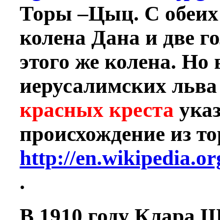
Торы –Цыц. С обеих
колена Дана и две г
этого же колена. Но
иерусалимских льва
красных креста
ука
происхождение из то
http://en.wikipedia.o
.
В 1910 году Клара 