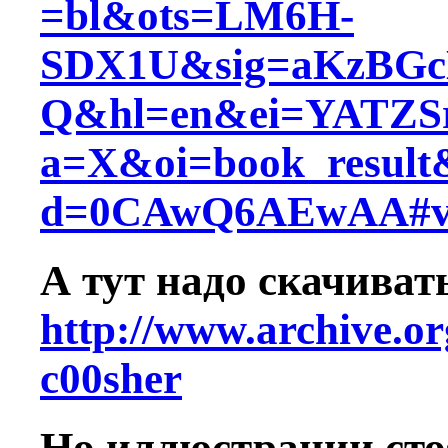
=bl&ots=LM6H-
SDX1U&sig=aKzBGc
Q&hl=en&ei=YATZS
a=X&oi=book_result
d=0CAwQ6AEwAA#v=
А тут надо скачиват
http://www.archive.o
c00sher
Но иллюстрации сто