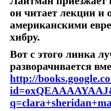
Лайтман приезжает 
он читает лекции и 
американскими евре
хибру.
Вот с этого линка л
разворачивается вм
http://books.google.
id=oxQEAAAAYAAJ
q=clara+sheridan+m