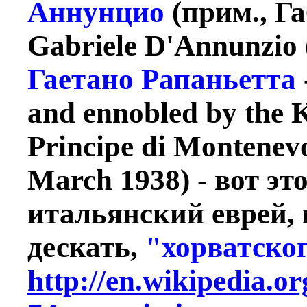
Аннунцио
(прим., Г
Gabriele D'Annunzio 
Гаетано Рапаньетта
and ennobled by the K
Principe di Montenev
March 1938) - вот эт
итальянский еврей, 
дескать,
"хорватско
http://en.wikipedia.o