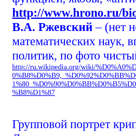
http://www.hrono.ru/bi
В.А. Ржевский
– (нет н
математических наук, 
политик, по фото чисты
http://ru.wikipedia.org/wiki/%
0%B8%D0%B9,_%D0%92%D0%BB%
1%80_%D0%90%D0%BB%D0%B5%D
%B8%D1%87
Групповой портрет кри