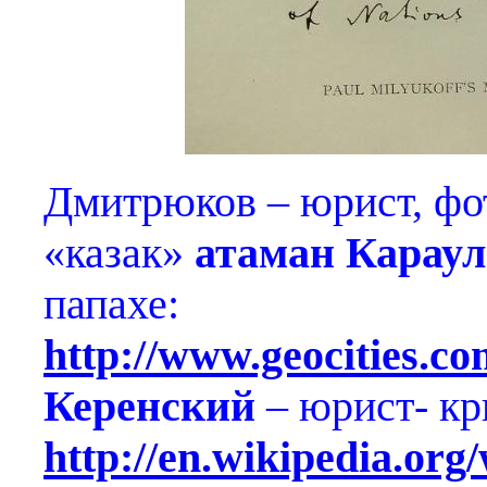
Дмитрюков – юрист, фот
«казак»
атаман Караул
папахе:
http://www.geocities.c
Керенский
– юрист- кр
http://en.wikipedia.or