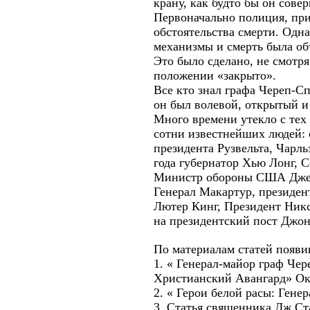
крану, как будто бы он сове
Первоначально полиция, при
обстоятельства смерти. Одн
механизмы и смерть была об
Это было сделано, не смотря
положении «закрыто».
Все кто знал графа Череп-С
он был волевой, открытый и
Много времени утекло с тех
сотни известнейших людей: 
президента Рузвельта, Чарл
года губернатор Хью Лонг, 
Министр обороны США Джейм
Генерал Макартур, президен
Лютер Кинг, Президент Ник
на президентский пост Джон
По материалам статей появи
1. « Генерал-майор граф Че
Христианский Авангард» Окт
2. « Герои белой расы: Ген
3. Статья священника Дж.Ст