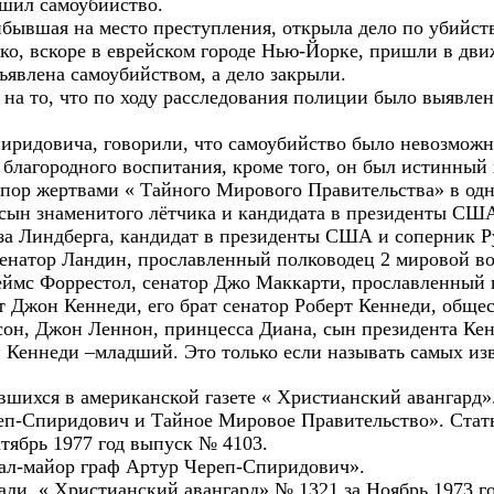
ршил самоубийство.
бывшая на место преступления, открыла дело по убийств
ако, вскоре в еврейском городе Нью-Йорке, пришли в дв
ъявлена самоубийством, а дело закрыли.
 на то, что по ходу расследования полиции было выявлен
пиридовича, говорили, что самоубийство было невозможно
 благородного воспитания, кроме того, он был истинный
 пор жертвами « Тайного Мирового Правительства» в од
сын знаменитого лётчика и кандидата в президенты США
ьза Линдберга, кандидат в президенты США и соперник Р
Сенатор Ландин, прославленный полководец 2 мировой в
с Форрестол, сенатор Джо Маккарти, прославленный г
т Джон Кеннеди, его брат сенатор Роберт Кеннеди, общ
сон, Джон Леннон, принцесса Диана, сын президента Ке
 Кеннеди –младший. Это только если называть самых из
вшихся в американской газете « Христианский авангард»
реп-Спиридович и Тайное Мировое Правительство». Стать
ябрь 1977 год выпуск № 4103.
ерал-майор граф Артур Череп-Спиридович».
али. « Христианский авангард» № 1321 за Ноябрь 1973 го