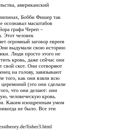
ельства, американский
ллипинах, Бобби Фишер так
 не осознавал масштабов
йора графа Череп –
а. Этот человек
яет огромный заговор евреев
. Они выдумали свою историю
ики. Люди просто этого не
тить кровь, даже сейчас они
т свой скот. Они сотворяют
енец на голову, завязывают
е того, как они взяли всю
х церемоний (это они сделали
го, что они делают: они
кую, человеческую кровь.
ыри. Каким изощренным умом
никогда не было. Все эти
theory.de/fisher3.html