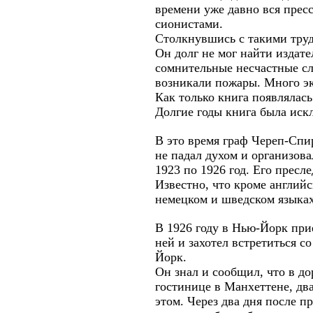
времени уже давно вся пресс
сионистами.
Столкнувшись с такими труд
Он долг не мог найти издате
сомнительные несчастные слу
возникали пожары. Много эк
Как только книга появлялас
Долгие годы книга была иск
В это время граф Череп-Спи
не падал духом и организова
1923 по 1926 год. Его пресл
Известно, что кроме англий
немецком и шведском языках
В 1926 году в Нью-Йорк при
ней и захотел встретиться с
Йорк.
Он знал и сообщил, что в до
гостинице в Манхеттене, два
этом. Через два дня после п