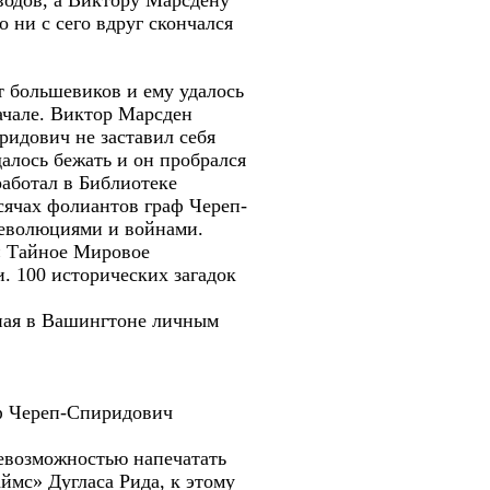
водов, а Виктору Марсдену
 ни с сего вдруг скончался
т большевиков и ему удалось
ачале. Виктор Марсден
ридович не заставил себя
далось бежать и он пробрался
аботал в Библиотеке
сячах фолиантов граф Череп-
 революциями и войнами.
 « Тайное Мировое
. 100 исторических загадок
ная в Вашингтоне личным
аф Череп-Спиридович
евозможностью напечатать
аймс» Дугласа Рида, к этому