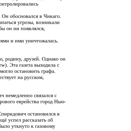
контролировались
 Он обосновался в Чикаго.
ыпаться угрозы, возникали
бы он ни появлялся,
еями и ими уничтожалась.
, родину, друзей. Однако он
w). Эта газета выходила с
 могло остановить графа.
ствует на русском,
ч немедленно связался с
ирового еврейства город Нью-
-Спиридович остановился в
ещё успел рассказать об
было уткнуто к газовому