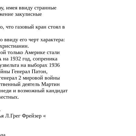
у, имея ввиду странные
ижение закулисные
о, что газовый кран стоял в
 ввиду его черт характера:
 христианин.
ной только Америке стали
 на 1932 год, сопреника
узвельта на выборах 1936
ойны Генерал Патон,
енерал 2 мировой войны
ественный деятель Мартин
ннеди и возможный кандидат
вестных.
.
я Л.Грег Фрейзер «
да.