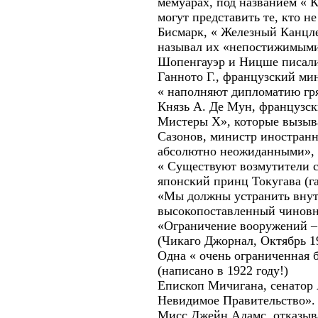
мемуарах, под названием « К
могут представить те, кто не
Бисмарк, « Железный Канцлер
называл их «непостижимыми
Шопенгауэр и Ницше писали 
Ганното Г., французский ми
« наполняют дипломатию гр
Князь А. Де Мун, французски
Мистеры Х», которые вызыва
Сазонов, министр иностранн
абсолютно неожиданными», 
« Существуют возмутители с
японский принц Токугава (га
«Мы должны устранить внут
высокопоставленный чиновни
«Ограничение вооружений – 
(Чикаго Джорнал, Октябрь 1
Одна « очень ограниченная 
(написано в 1922 году!)
Епископ Мичигана, сенатор 
Невидимое Правительство».
Мисс Джейн Адамс, отказыва