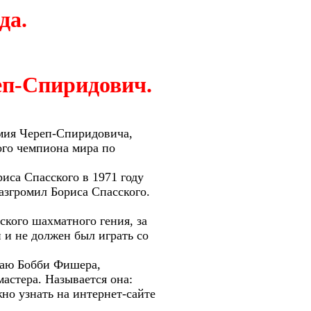
да.
еп-Спиридович.
ёмия Череп-Спиридовича,
ого чемпиона мира по
иса Спасского в 1971 году
азгромил Бориса Спасского.
ского шахматного гения, за
 и не должен был играть со
ваю Бобби Фишера,
астера. Называется она:
о узнать на интернет-сайте