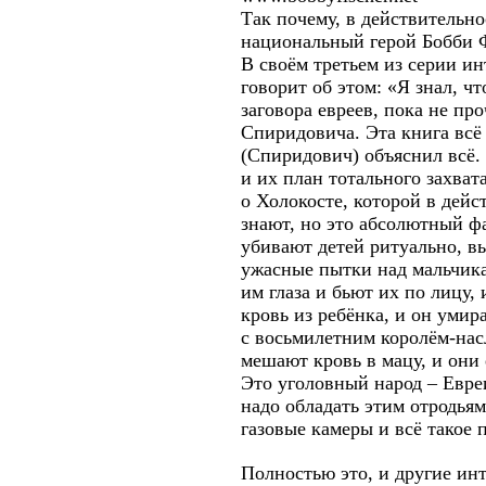
Так почему, в действительно
национальный герой Бобби
В своём третьем из серии и
говорит об этом: «Я знал, чт
заговора евреев, пока не п
Спиридовича. Эта книга всё 
(Спиридович) объяснил всё.
и их план тотального захва
о Холокосте, которой в дей
знают, но это абсолютный ф
убивают детей ритуально, в
ужасные пытки над мальчика
им глаза и бьют их по лицу,
кровь из ребёнка, и он умир
с восьмилетним королём-нас
мешают кровь в мацу, и они 
Это уголовный народ – Евре
надо обладать этим отродьям
газовые камеры и всё такое 
Полностью это, и другие инт