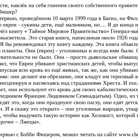
сти, навлёк на себя гонения своего собственного правит
 Фишер?
нтервью, проведённом 10 марта 1999 года в Багио, на Фи
о евреи - сукины дети, ещё мальчиком, но.... Я до конца
рочёл книгу « Тайное Мировое Правительство» Генерал-ма
высветила. Это старая книга, написанная около 1926 год
 Я бы рекомендовал эту книгу каждому. Эта книга объясн
та планеты. Они (евреи) - уголовники и всегда ими были
ствительности не было. Они – просто дьявольские обманщ
акт, что Евреи убивают христианских детей, чтобы выпус
ыпуская всю кровь из ещё живых, так же, как они убиваю
ми: они делают им обрезание, они кладут им терновый в
 инсценируя и насмехаясь над страданиями Христа. И посл
ает, они используют его кровь для своих кабалистически
ледником Франции Людовиком Семнадцатым). Одно, из то
едят это, когда они празднуют свою пасху, они едят детс
и. И я скажу это открыто – они уголовные выродки, уп
, чтобы выдумать такую историю как Холокост, которой 
прочее – Лжецы».
ервью с Бобби Фишером, можно читать на cайте www.chess