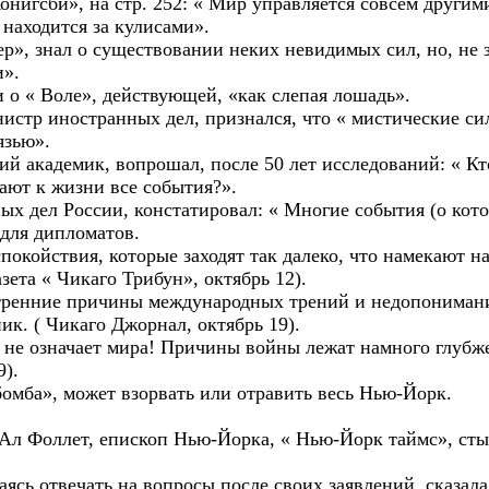
онигсби», на стр. 252: « Мир управляется совсем други
 находится за кулисами».
», знал о существовании неких невидимых сил, но, не з
».
о « Воле», действующей, «как слепая лошадь».
нистр иностранных дел, признался, что « мистические си
язью».
й академик, вопрошал, после 50 лет исследований: « Кт
ют к жизни все события?».
ых дел России, констатировал: « Многие события (о кот
для дипломатов.
покойствия, которые заходят так далеко, что намекают 
зета « Чикаго Трибун», октябрь 12).
ренние причины международных трений и недопонимания
к. ( Чикаго Джорнал, октябрь 19).
не означает мира! Причины войны лежат намного глубже
9).
бомба», может взорвать или отравить весь Нью-Йорк.
Ал Фоллет, епископ Нью-Йорка, « Нью-Йорк таймс», ст
ясь отвечать на вопросы после своих заявлений, сказал