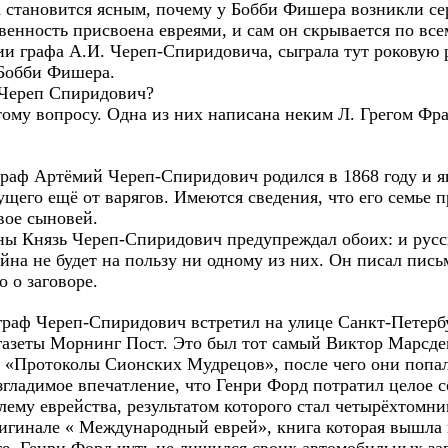
а становится ясным, почему у Бобби Фишера возникли с
венность присвоена евреями, и сам он скрывается по все
ии графа А.И. Череп-Спиридовича, сыграла тут роковую 
Бобби Фишера.
- Череп Спиридович?
тому вопросу. Одна из них написана неким Л. Грегом Фра
 граф Артёмий Череп-Спиридович родился в 1868 году и 
ущего ещё от варягов. Имеются сведения, что его семье 
вое сыновей.
ы Князь Череп-Спиридович предупреждал обоих: и русск
йна не будет на пользу ни одному из них. Он писал пис
о о заговоре.
 граф Череп-Спиридович встретил на улице Санкт-Петерб
газеты Морнинг Пост. Это был тот самый Виктор Марсден
к «Протоколы Сионских Мудрецов», после чего они попал
згладимое впечатление, что Генри Форд потратил целое 
ему еврейства, результатом которого стал четырёхтомн
игинале « Международный еврей», книга которая вышла в 