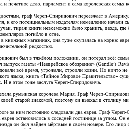
а и печатное дело, парламент и сама королевская семья 
ностями, граф Череп-Спиридович переезжает в Америку.
ля, к его потенциальным издателям немедленно начали с
чаи, тираж книги невозможно было хранить, везде, где 
земпляров погибло в огне.
ь в книжных магазинах, она туже скупалась на корню евр
лючительной редкостью.
ридович был в тяжёлом положении, он потерял всё: семью
л выпуск газеты «Нееврейское обозрение» (Gentile’s Revie
едовали всё время, угрожали, строили козни. Но ничто не
ского языка, книга «Тайное Мировое Правительство» суще
. И в этом тоже заслуга Череп-Спиридовича.
ехала румынская королева Мария. Граф Череп-Спиридови
о своей старой знакомой, поэтому он выехал в столицу м
роге за ним постоянно следовали два еврея. Граф Череп
 еврея остановились в соседней гостинице за углом. Он 
риезда он был найден мёртвым в своём номере. Его лицо 