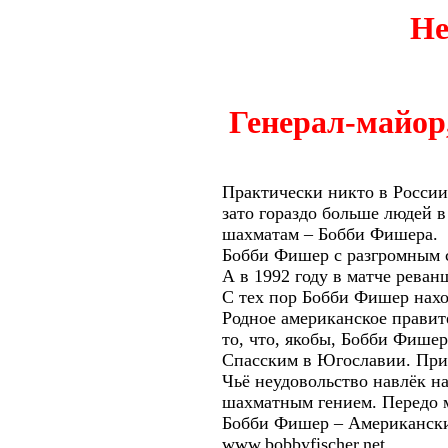
Не
Генерал-майор
Практически никто в России
зато гораздо больше людей 
шахматам – Бобби Фишера.
Бобби Фишер с разгромным с
А в 1992 году в матче рева
С тех пор Бобби Фишер нахо
Родное американское правит
то, что, якобы, Бобби Фише
Спасским в Югославии. При э
Чьё неудовольство навлёк н
шахматным гением. Передо м
Бобби Фишер – Американски
www.bobbyfischer.net