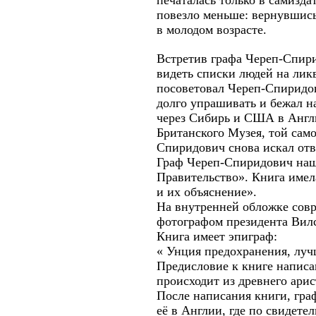
печаталась только в самизд
повезло меньше: вернувшись 
в молодом возрасте.
Встретив графа Череп-Спири
видеть списки людей на лик
посоветовал Череп-Спиридов
долго упрашивать и бежал на
через Сибирь и США в Англи
Британского Музея, той сам
Спиридович снова искал отв
Граф Череп-Спиридович нашё
Правительство». Книга имел
и их объяснение».
На внутренней обложке сов
фотографом президента Вил
Книга имеет эпиграф:
« Унция предохранения, луч
Предисловие к книге напис
происходит из древнего ари
После написания книги, гра
её в Англии, где по свидете