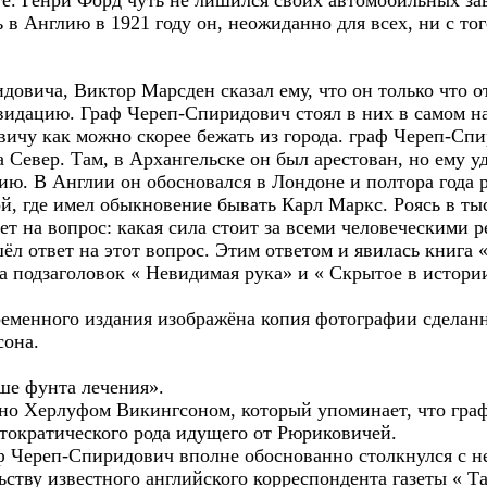
ате. Генри Форд чуть не лишился своих автомобильных за
в Англию в 1921 году он, неожиданно для всех, ни с того
довича, Виктор Марсден сказал ему, что он только что о
видацию. Граф Череп-Спиридович стоял в них в самом н
ичу как можно скорее бежать из города. граф Череп-Спи
 Север. Там, в Архангельске он был арестован, но ему у
ю. В Англии он обосновался в Лондоне и полтора года р
ой, где имел обыкновение бывать Карл Маркс. Роясь в ты
ет на вопрос: какая сила стоит за всеми человеческими
л ответ на этот вопрос. Этим ответом и явилась книга
а подзаголовок « Невидимая рука» и « Скрытое в истории
ременного издания изображёна копия фотографии сделан
сона.
ше фунта лечения».
ано Херлуфом Викингсоном, который упоминает, что гр
стократического рода идущего от Рюриковичей.
ф Череп-Спиридович вполне обоснованно столкнулся с н
льству известного английского корреспондента газеты « Т