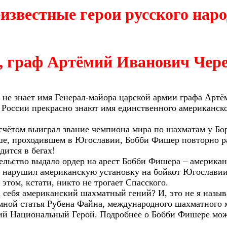
известные герои русского наро
, граф Артёмий Иванович Чер
 не знает имя Генерал-майора царской армии графа Арт
в России прекрасно знают имя единственного американск
чётом выиграл звание чемпиона мира по шахматам у Бор
нше, проходившем в Югославии, Бобби Фишер повторно р
дится в бегах!
ельство выдало ордер на арест Бобби Фишера – американ
р нарушил американскую установку на бойкот Югославии
том, кстати, никто не трогает Спасского.
а себя американский шахматный гений? И, это не я назы
ной статья Рубена Файна, международного шахматного м
й Национальный Герой. Подробнее о Бобби Фишере можн