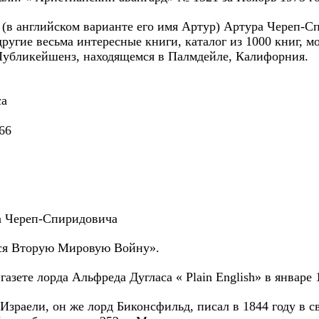
 (в английском варианте его имя Артур) Артура Череп-С
угие весьма интересные книги, каталог из 1000 книг, м
Публикейшенз, находящемся в Палмдейле, Калифорния.
ca
566
а Череп-Спиридовича
ся Вторую Мировую Войну».
азете лорда Альфреда Дугласа « Plain English» в январе 1
зраели, он же лорд Биконсфильд, писал в 1844 году в 