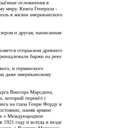
ерьёзные осложнения в
му миру. Книга Генерала -
роль в жизни американского
зером и другая, написанная
является отпрыском древнего
принадлежали баржи на реке
ого, и германского
ьма даже американскому
урга Виктора Марсдена,
, который перевёл с
ись на глаза Генри Форду и
состояние, наняв армию
ик « Международное
1921 году и всегда и везде