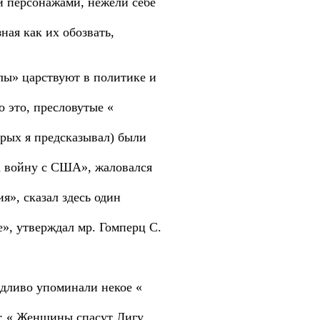
ми персонажами, нежели себе
ная как их обозвать,
лы» царствуют в политике и
о это, пресловутые «
орых я предсказывал) были
на войну с США», жаловался
», сказал здесь один
», утверждал мр. Гомперц С.
ыдливо упоминали некое «
а: « Женщины спасут Лигу