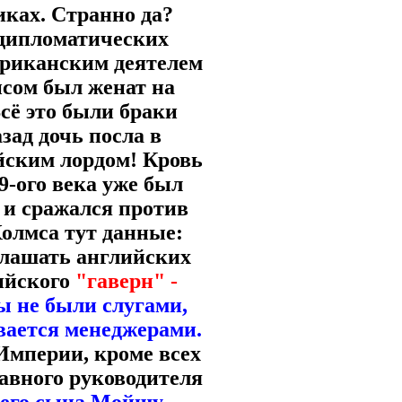
иках. Странно да?
 дипломатических
ериканским деятелем
сом был женат на
сё это были браки
азад дочь посла в
йским лордом! Кровь
9-ого века уже был
и сражался против
Холмса тут данные:
глашать английских
ийского
"гаверн" -
ы не были слугами,
ывается менеджерами.
Империи, кроме всех
лавного руководителя