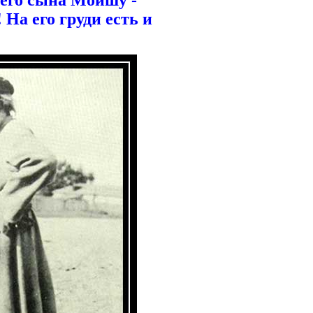
 его сына Мойшу -
На его груди есть и