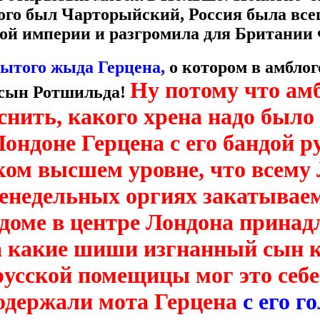
ого был Чарторыйский, Россия была все
ой империи и разгромила для Британии
ытого ж
ыда Герцена,
о котором в амблог
Ну потому что ам
 сын Ротшильда!
яснить, какого хрена надо был
Лондоне Герцена с его бандой р
ком высшем уровне, что всему
женедельных оргиях закатыва
доме в центре Лондона прина
 какие шиши изгнанный сын к
русской помещицы мог это себе
одержали мота Герцена
с его 