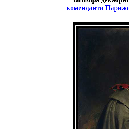
заговора декабри
коменданта Парижа 