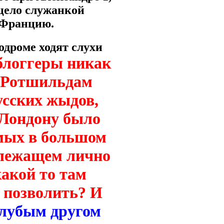
цело служанкой
 Францию.
одроме ходят слухи
блоггеры никак
о Ротшильдам
усских жыдов,
 Лондону было
емых в большом
длежащем лично
акой то там
 позволить? И
голубым другом