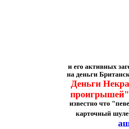
и его активных заг
на деньги Британс
Деньги Некра
проигрышей" 
известно что "пев
карточный шулер
аш