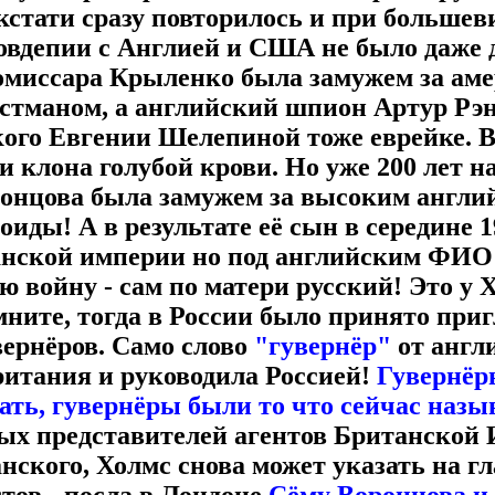
кстати сразу повторилось и при большев
вдепии с Англией и США не было даже
омиссара Крыленко была замужем за ам
стманом, а английский шпион Артур Рэн
ого Евгении Шелепиной тоже еврейке. В
и клона голубой крови.
Но уже 200 лет н
онцова была замужем за высоким англи
оиды! А в результате её сын в середине 1
нской империи но под английским ФИО 
 войну - сам по матери русский! Это у 
ните, тогда в России было принято при
вернёров. Само слово
"гувернёр"
от англ
ритания и руководила Россией!
Гувернёр
ать, гувернёры были то что сейчас наз
ых представителей агентов Британской 
нского, Холмс снова может указать на г