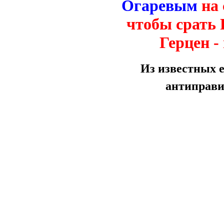
Огаревым
на 
чтобы срать 
Герцен -
Из известных е
антиправи