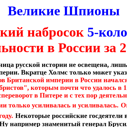
Великие Шпионы
кий набросок
5-кол
ьности в России за 2
аница русской истории не освещена, лиш
ерии. Вкратце Холмс только может указ
ов Британской империи в России начался
ристов", которым почти что удалось в 1
переворот в Питере и с тех пор деятель
и только усиливалась и усиливалась.
О
году.
Некоторые российские госдеятели
 Ну например знаменитый генерал Бруси