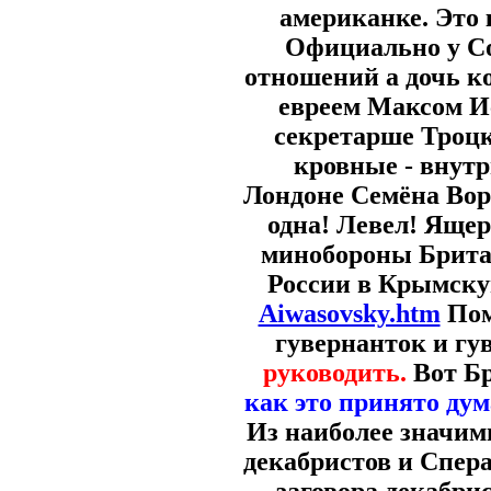
американке. Это 
Официально у Со
отношений а дочь к
евреем Максом И
секретарше Троцк
кровные - внутр
Лондоне Семёна Вор
одна! Левел! Ящер
минобороны Брита
России в Крымскую
Aiwasovsky.htm
Пом
гувернанток и гу
руководить.
Вот Б
как это принято дум
Из наиболее значим
декабристов и Спера