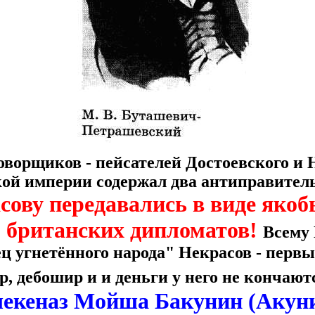
оворщиков - пейсателей Достоевского и
кой империи содержал два антиправител
сову передавались в виде яко
британских дипломатов!
Всему 
ец угнетённого народа" Некрасов - первы
, дебошир и и деньги у него не кончают
екеназ Мойша Бакунин (Акун