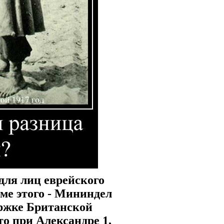
для лиц еврейского
оме этого - Мининдел
ержке Британской
 при Александре 1,