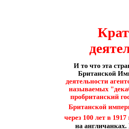
Крат
деятел
И то что эта стр
Британской Имп
деятельности агент
называемых "декаб
пробританский гос
Британской импери
через 100 лет в 1917 
на англичанках.