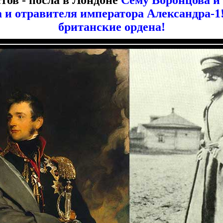
стов - посла в Лондоне
Сёму Воронцова и
и отравителя императора Александра-1! 
британские ордена!