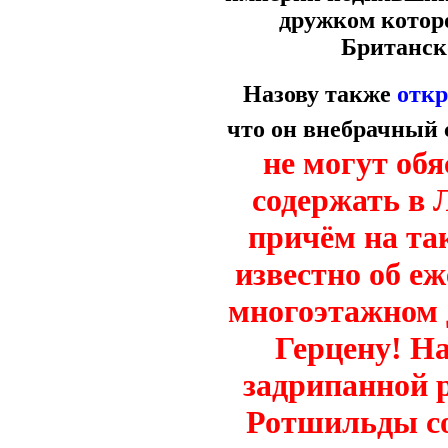
дружком котор
Британск
Назову также
откр
что он внебрачный
не могут об
содержать в 
причём на та
известно об е
многоэтажном 
Герцену!
На
задрипанной 
Ротшильды с