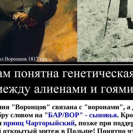
ия "Воронцов" связана с "воронами", а 
ру словом на "
БАР/ВОР" - сыновья
. Кр
л
принц Чарторыйский
, позже при подд
 открытый мятеж в Польше! Понятно что