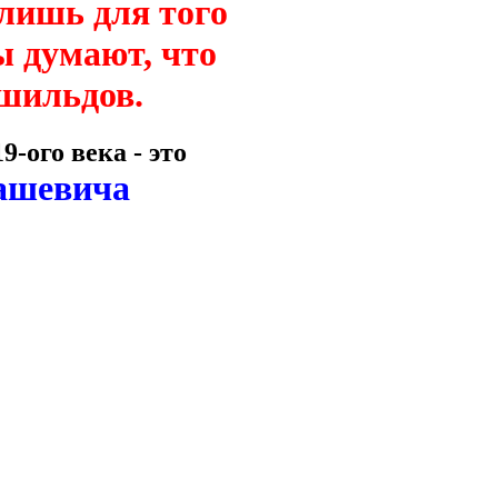
лишь для того
ы думают, что
тшильдов.
-ого века - это
ашевича