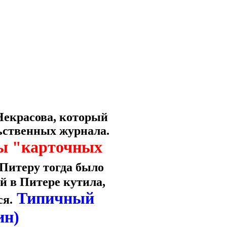
 Некрасова, который
ьственных журнала.
бы "карточных
Питеру тогда было
й в Питере кутила,
Типичный
ся.
ин)