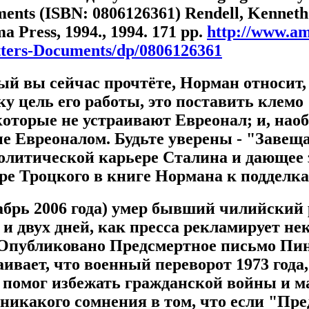
ments (ISBN: 0806126361) Rendell, Kenne
a Press, 1994., 1994. 171 pp.
http://www.a
tters-Documents/dp/0806126361
ый вы сейчас прочтёте, Норман относит, 
у цель его работы, это поставить клемо
оторые не устраивают Евреонал; и, наоб
ые Евреоналом. Будьте уверены - "Завещ
политической карьере Сталина и дающее 
е Троцкого в книге Нормана к подделка
кабрь 2006 года) умер бывший чилийский
и двух дней, как пресса рекламирует не
Опубликовано Предсмертное письмо Пино
ивает, что военный переворот 1973 года
, помог избежать гражданской войны и м
 никакого сомнения в том, что если "Пр