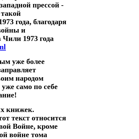
западной прессой -
 такой
973 года, благодаря
войны и
 Чили 1973 года
ml
ым уже более
заправляет
воим народом
 уже само по себе
ание!
ых книжек.
тот текст относится
вой Войне, кроме
ой войне тома