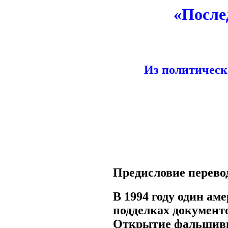
«После
Из политическо
Предисловие перевод
В 1994 году один а
подделках документ
Открытие фальшивых 