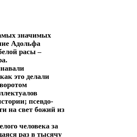
самых значимых
ние Адольфа
белой расы –
а.
знавали
 как это делали
оворотом
еллектуалов
стории; псевдо-
и на свет божий из
елого человека за
щаяся раз в тысячу