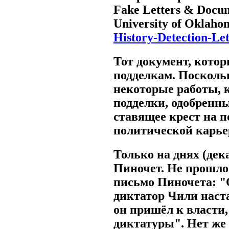
Fake Letters & Docu
University of Oklahom
History-Detection-Le
Тот документ, котор
подделкам. Поскольк
некоторые работы, к
подделки, одобренн
ставящее крест на 
политической карьер
Только на днях (де
Пиночет. Не прошло 
письмо Пиночета: "
диктатор Чили наста
он пришёл к власти
диктатуры". Нет же