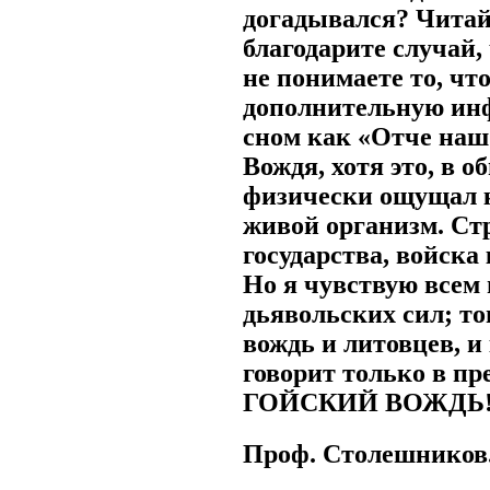
догадывался? Читай
благодарите случай
не понимаете то, что
дополнительную инф
сном как «Отче наш»
Вождя, хотя это, в о
физически ощущал ка
живой организм. Стр
государства, войска
Но я чувствую всем 
дьявольских сил; тог
вождь и литовцев, и 
говорит только в пр
ГОЙСКИЙ ВОЖДЬ
Проф. Столешников.