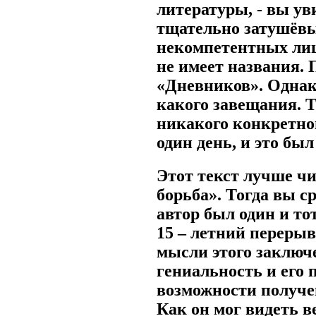
литературы, - вы уви
тщательно затушёвы
некомпетентных лиц.
не имеет названия. 
«Дневников». Однако
какого завещания. Т
никакого конкретног
один день, и это был
Этот текст лучше ч
борьба». Тогда вы с
автор был один и то
15 – летний переры
мысли этого заключ
гениальность и его 
возможности получе
Как он мог видеть в