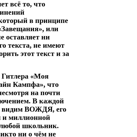
ет всё то, что
чинений
, который в принципе
 «Завещания», или
е оставляет ни
го текста, не имеют
рить этот текст и за
а Гитлера «Моя
Майн Кампфа», что
 несмотря на почти
ючением. В каждой
мы видим ВОЖДЯ, его
л и миллионной
 любой школьник.
никто ни о чём не