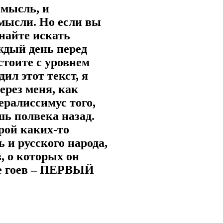
 мысль, и
мысли. Но если вы
инайте искать
ждый день перед
стоите с уровнем
дил этот текст, я
ерез меня, как
ералиссимус того,
шь полвека назад.
рой каких-то
ь и русского народа,
в, о которых он
все гоев – ПЕРВЫЙ