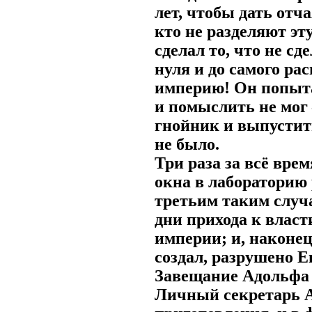
лет, чтобы дать отч
кто не разделяют эт
сделал то, что не сд
нуля и до самого ра
империю! Он попытал
и помыслить не мог
гнойник и выпустить
не было.
Три раза за всё вр
окна в лабораторию
третьим таким случа
дни прихода к власт
империи; и, наконец 
создал, разрушено Е
Завещание Адольфа 
Личный секретарь А