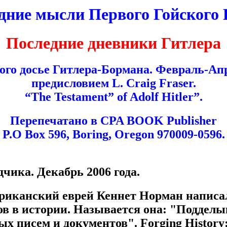
дние мысли Первого Гойского 
Последние дневники Гитлера
го досье Гитлера-Бормана. Февраль-Апр
предисловием L. Craig Fraser.
“The Testament” of Adolf Hitler”.
Перепечатано в CPA BOOK Publisher
P.O Box 596, Boring, Oregon 970009-0596.
чика. Декабрь 2006 года.
мериканский еврей Кеннет Норман написа
ов в истории. Называется она: "Подделы
писем и документов". Forging History: t