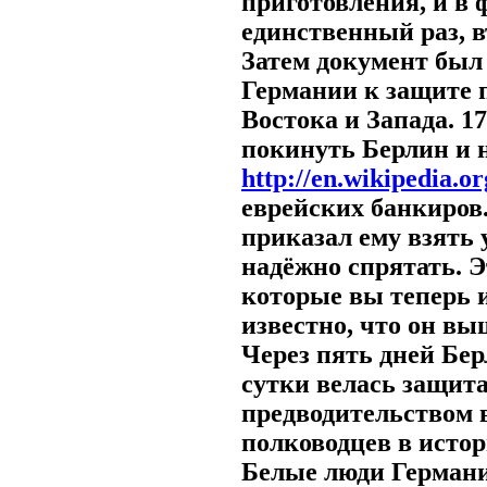
приготовления, и в 
единственный раз, в
Затем документ был 
Германии к защите 
Востока и Запада. 1
покинуть Берлин и н
http://en.wikipedia.o
еврейских банкиров
приказал ему взять 
надёжно спрятать. Э
которые вы теперь и
известно, что он вы
Через пять дней Бер
сутки велась защита
предводительством 
полководцев в истор
Белые люди Германи