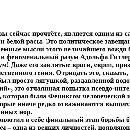
вы сейчас прочтёте, является одним из 
ии белой расы. Это политическое завеща
 земные мысли этого величайшего вождя 
 в феноменальный разум Адольфа Гитлер
зум! Даже его заклятые враги, евреи, при
ственного гения. Отрицать это, сказать,
 был просто лягушкой, раздавленной вод
ий», это отчаянная попытка псевдо-инт
, которая была Фениксом человеческой и
торые иначе редко отваживаются выползт
иных нор.
плотил в себе финальный этап борьбы б
м – одна из редких личностей, появляю