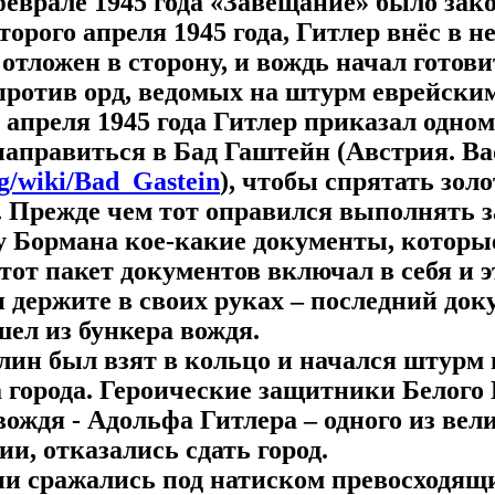
феврале 1945 года «Завещание» было зак
торого апреля 1945 года, Гитлер внёс в н
отложен в сторону, и вождь начал готови
против орд, ведомых на штурм еврейски
7 апреля 1945 года Гитлер приказал одно
аправиться в Бад Гаштейн (Австрия. Ba
rg/wiki/Bad_Gastein
), чтобы спрятать золо
. Прежде чем тот оправился выполнять з
у Бормана кое-какие документы, которые
тот пакет документов включал в себя и 
 держите в своих руках – последний док
шел из бункера вождя.
лин был взят в кольцо и начался штурм 
 города. Героические защитники Белого
вождя - Адольфа Гитлера – одного из ве
ии, отказались сдать город.
и сражались под натиском превосходящих