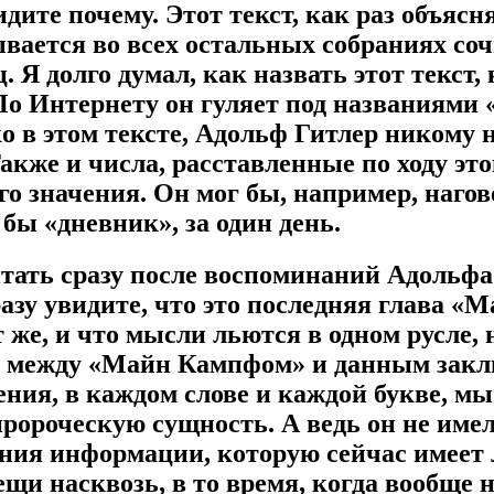
дите почему. Этот текст, как раз объясня
вается во всех остальных собраниях со
 Я долго думал, как назвать этот текст
По Интернету он гуляет под названиями
 в этом тексте, Адольф Гитлер никому н
акже и числа, расставленные по ходу это
о значения. Он мог бы, например, нагово
 бы «дневник», за один день.
итать сразу после воспоминаний Адольф
разу увидите, что это последняя глава «
т же, и что мысли льются в одном русле,
в между «Майн Кампфом» и данным закл
ения, в каждом слове и каждой букве, 
пророческую сущность. А ведь он не име
ния информации, которую сейчас имеет
ещи насквозь, в то время, когда вообще 