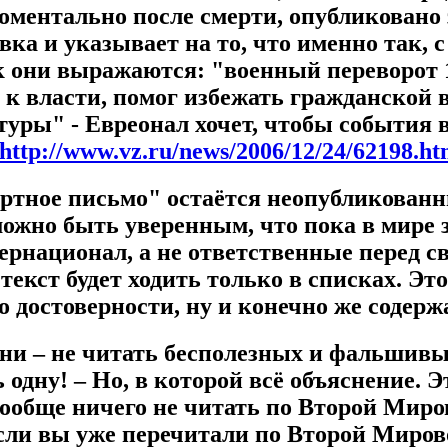
оментально после смерти, опубликовано 
ка и указывает на то, что именно так, с
 они выражаются: "военный переворот 1
 к власти, помог избежать гражданской 
уры" - Евреонал хочет, чтобы события в
http://www.vz.ru/news/2006/12/24/62198.ht
ртное письмо" остаётся неопубликованн
можно быть уверенным, что пока в мире 
национал, а не ответственные перед с
текст будет ходить только в списках. Это
о достоверности, ну и конечно же содерж
зни – не читать бесполезных и фальшив
 одну! – Но, в которой всё объяснение. Э
ообще ничего не читать по Второй Миро
Если вы уже перечитали по Второй Миров