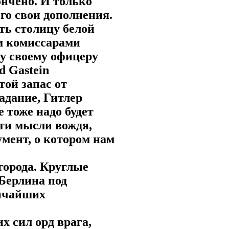
ончено. И только
его свои дополнения.
ть столицу белой
м комиссарами
му своему офицеру
d Gastein
той запас от
адание, Гитлер
 тоже надо будет
эти мысли вождя,
умент, о котором нам
города. Круглые
 Берлина под
личайших
 сил орд врага,