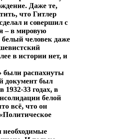
ждение. Даже те,
тить, что Гитлер
 сделал и совершил с
я – в мировую
н белый человек даже
ьшевистский
ее в истории нет, и
ы» были распахнуты
ый документ был
 1932-33 годах, в
консолидации белой
то всё, что он
ь «Политическое
л необходимые