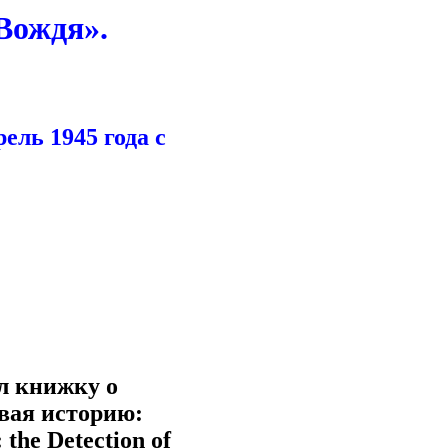
Вождя».
ель 1945 года с
л книжку о
вая историю:
he Detection of