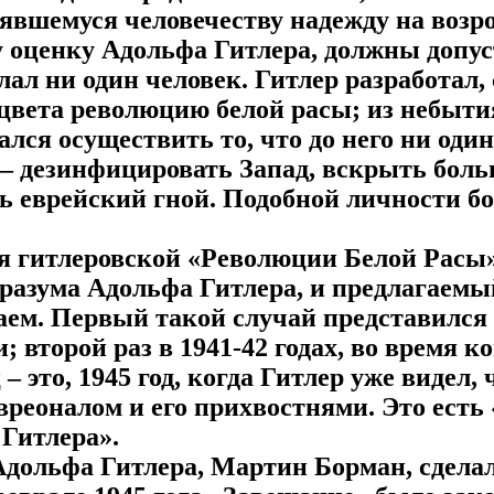
аявшемуся человечеству надежду на возро
у оценку Адольфа Гитлера, должны допус
елал ни один человек. Гитлер разработал,
сцвета революцию белой расы; из небыти
ся осуществить то, что до него ни оди
 – дезинфицировать Запад, вскрыть бол
 еврейский гной. Подобной личности бол
емя гитлеровской «Революции Белой Рас
 разума Адольфа Гитлера, и предлагаем
ем. Первый такой случай представился в
и; второй раз в 1941-42 годах, во время 
– это, 1945 год, когда Гитлер уже видел, ч
вреоналом и его прихвостнями. Это ест
Гитлера».
дольфа Гитлера, Мартин Борман, сдела