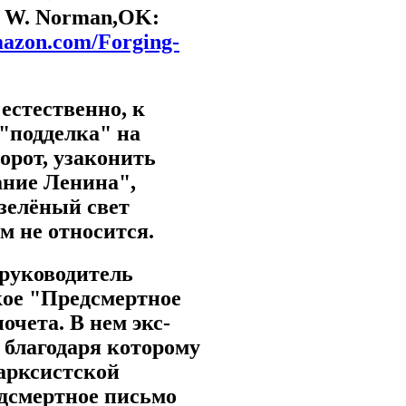
th W. Norman,OK:
mazon.com/Forging-
естественно, к
 "подделка" на
орот, узаконить
ание Ленина",
зелёный свет
м не относится.
 руководитель
кое "Предсмертное
чета. В нем экс-
, благодаря которому
арксистской
едсмертное письмо