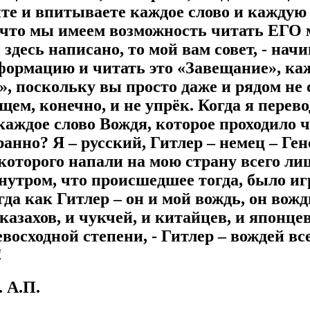
те и впитываете каждое слово и каждую
, что мы имеем возможность читать ЕГО 
 здесь написано, то мой вам совет, - нач
ормацию и читать это «Завещание», ка
, поскольку вы просто даже и рядом не 
бщем, конечно, и не упрёк. Когда я перево
ждое слово Вождя, которое проходило ч
анно? Я – русский, Гитлер – немец – Ген
 которого напали на мою страну всего ли
нутром, что происшедшее тогда, было иг
да как Гитлер – он и мой вождь, он вожд
казахов, и чукчей, и китайцев, и японце
евосходной степени, - Гитлер – вождей 
!
 А.П.