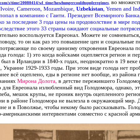
во множеств
o.com/s/time/20080414/wl_time/howhungercouldtoppleregimes
,
D'Ivoire, Cameroon, Mozambique,
Uzbekistan
, Yemen and In
попал в компанию с Гаити. Президент Всемирного Банка
ко за последние 3 года цены на продоволствие в мире под
 вследствие этого 33 страны ожидают социальные потряс
ительно воспользуется Евреонал.
Можете не сомневаться,
поводу, то он как раз это повышение цен и социальные п
 потрясающе по своему цинизму откровения Евреонала п
ида голода: 1) это когда войсками оцепляется регион и п
 был в Ирландии в 1840-х годах, неоднократно в 19 веке
х, Украине 1929-1933 годы. При этом виде голода нет про
нее всё оцеплено, еды в регионе нет вообще, из района 
инаниях
Мирона Долота,
в детстве пережившего Голодомор
 для Евреонала излюбленный вид Голодомора, однако, эт
леба, мешок крупы, не проник внутрь оцепленного регио
и в районе Голодомора не вылезла в окружающий мир. 
ине и в Поволжье, чтобы некому было рассказывать. Голо
о-американскими интервентами совместно с красной арми