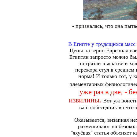
-
призналась, что она пыта
В Египте у трудящихся масс 
Цены на зерно Евреонал в
гиптян запросто можно бы
Е
погрязли в жратве и хо
пережора стул в среднем 
норма! И только тот, у 
элементарных физиологиче
уже раз в две, - 
извилины.
Вот уж воисти
ваш собеседник во что-
Оказывается, внзапная не
размешивают на безокол
"яхуёвая" статья объсняет 