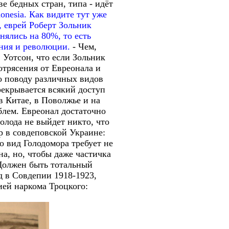
е бедных стран, типа - идёт
donesia. Как видите тут уже
, еврей Роберт Зольник
нялись на 80%, то есть
ения и революции.
- Чем,
 Уотсон, что если Зольник
отрясения от Евреонала и
о поводу различных видов
ерекрывается всякий доступ
 в Китае, в Поволжье и на
блем. Евреонал достаточно
голода не выйдет никто, что
 в совдеповской Украине:
о вид Голодомора требует не
на, но, чтобы даже частичка
Должен быть тотальный
д в Совдепии 1918-1923,
ей наркома Троцкого: