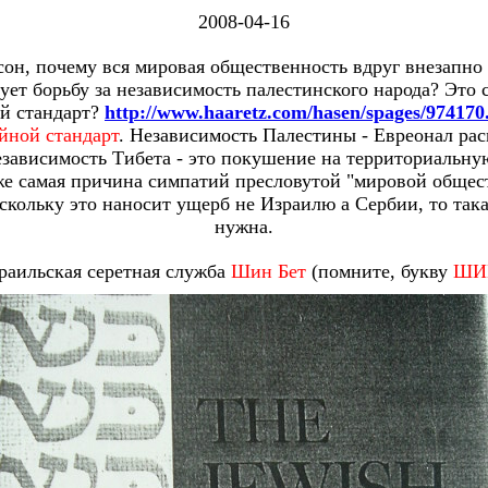
2008-04-16
сон, почему вся мировая общественность вдруг внезапно 
ует борьбу за независимость палестинского народа? Это
ой стандарт?
http://www.haaretz.com/hasen/spages/974170
йной стандарт
. Независимость Палестины - Евреонал ра
независимость Тибета - это покушение на территориальну
 же самая причина симпатий пресловутой "мировой общес
скольку это наносит ущерб не Израилю а Сербии, то так
нужна.
раильская серетная служба
Шин Бет
(помните, букву
ШИ