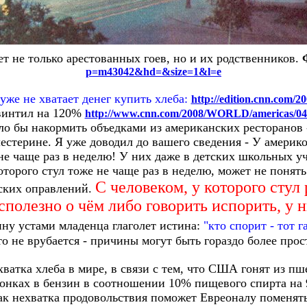
ет не только арестованных гоев, но и их родственников.
p=m43042&hd=&size=1&l=e
уже не хватает денег купить хлеба:
http://edition.cnn.com/
звинтил на 120%
http://www.cnn.com/2008/WORLD/americas/04/14
ло бы накормить объедками из американских ресторанов
лестерине. Я уже доводил до вашего сведения - У америко
не чаще раз в неделю! У них даже в детских школьных у
которого стул тоже не чаще раз в неделю, может не поня
С человеком, у которого стул 
ских оправлений.
бесполезно о чём либо говорить испорить, у 
ну устами младенца глаголет истина:
"кто спорит - тот г
то не врубается - причины могут быть гораздо более прос
хватка хлеба в мире, в связи с тем, что США гонят из п
онках в бензин в соотношении 10% пищевого спирта на 9
как нехватка продовольствия поможет Евреоналу поменят