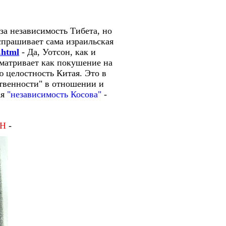
за независимость Тибета, но
 спрашивает сама израильская
.html
- Да, Уотсон, как и
сматривает как покушение на
ю целостность Китая. Это в
твенности" в отношении и
ая
"независимость Косова"
-
Н
-