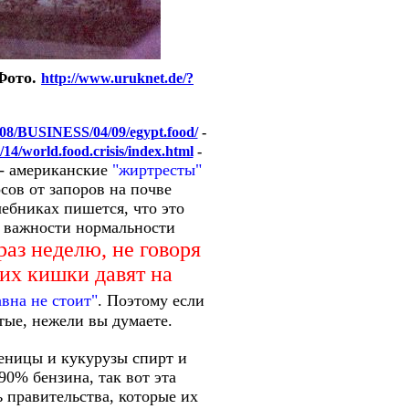
Фото.
http://www.uruknet.de/?
2008/BUSINESS/04/09/egypt.food/
-
/world.food.crisis/index.html
-
 - американские
"жиртресты"
сов от запоров на почве
чебниках пишется, что это
ть важности нормальности
раз неделю, не говоря
них кишки давят на
авна не стоит"
. Поэтому если
тые, нежели вы думаете.
шеницы и кукурузы спирт и
0% бензина, так вот эта
ь правительства, которые их