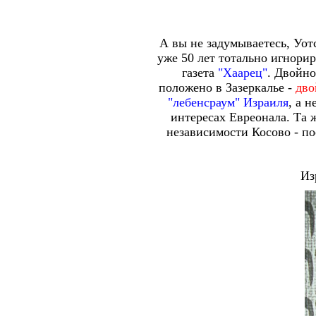
А вы не задумываетесь, Уот
уже 50 лет тотально игнорир
газета
"Хаарец"
. Двойн
положено в Зазеркалье -
дво
"лебенсраум" Израиля
, а 
интересах Евреонала. Та
независимости Косово - по
Из