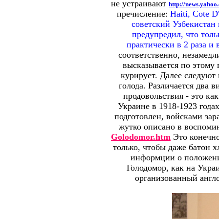
не устраивают
http://news.yaho
пречисление:
Haiti, Cote 
советский Узбекистан 
предупредил, что толь
практически в 2 раза и
соответственно, незамедл
высказывается по этому 
курирует. Далее следуют
голода. Различается два в
продовольствия - это как
Украине в 1918-1923 года
подготовлен, войсками зара
жутко описано в воспом
Golodomor.htm
Это конечно
только, чтобы даже батон х
информции о положени
Голодомор, как на Укра
организованный англ