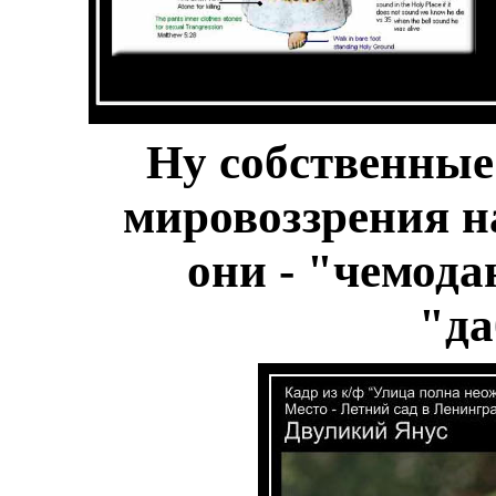
Ну собственные
мировоззрения на
они - "чемода
"д