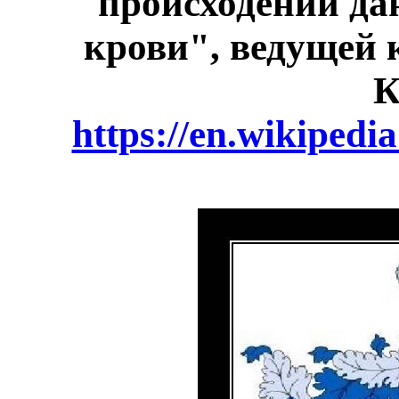
происходении да
крови", ведущей
К
https://en.wikipedi