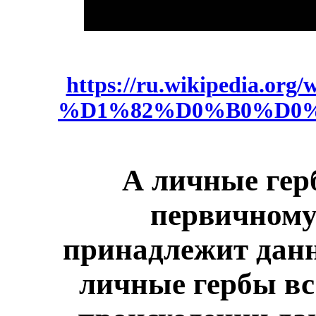
https://ru.wikipedia
%D1%82%D0%B0%D0%B2%
А личные гер
первичному
принадлежит данн
личные гербы вс