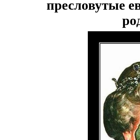
пресловутые ев
ро