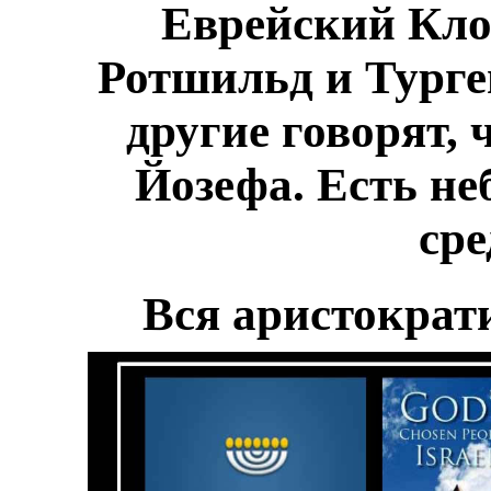
Еврейский Кл
Ротшильд и Турген
другие говорят, 
Йозефа. Есть не
сре
Вся аристократ