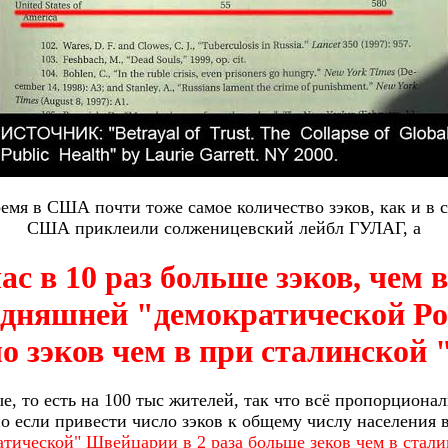
емя в США почти тоже самое количество зэков, как и в
США приклеили солженицевский лейбл ГУЛАГ, а
с в 10 раз больше зэков, чем 
дняшней "демократической Рос
о зэков чем в при сталинской 
 то есть на 100 тыс жителей, так что всё пропорциональ
но если привести число зэков к общему числу населения в 
атической" Швейцарии в 2 раза больше зеков чем в ста