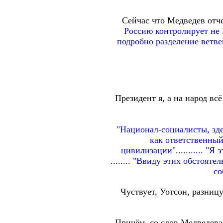
Сейчас что Медведев отч
Россию контролирует не
подробно разделение ветве
Президент я, а на народ вс
"Национал-социалисты, зде
как ответственный
цивилизации"
....
....... "
........
"Ввиду этих обстоятел
со
Чуствует, Уотсон, разниц
Причём, со слов Медведева