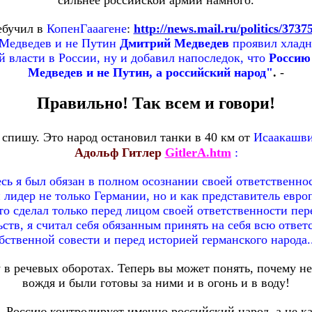
сильнее российской армии намного.
ебучил в
КопенГааагене
:
http://news.mail.ru/politics/3737
 Медведев и не Путин
Дмитрий Медведев
проявил хладн
й власти в России, ну и добавил напоследок, что
Россию
Медведев и не Путин, а российский народ"
.
-
Правильно! Так всем и говори!
ё спишу. Это народ остановил танки в 40 км от
Исаакашви
Адольф Гитлер
GitlerA.htm
:
сь я был обязан в полном осознании своей ответственн
 лидер не только Германии, но и как представитель евро
Я это сделал только перед лицом своей ответственности пер
ьств, я считал себя обязанным принять на себя всю отве
бственной совести и перед историей германского народа..
у в речевых оборотах. Теперь вы может понять, почему н
вождя и были готовы за ними и в огонь и в воду!
, Россию контролирует именно российский народ, а не к