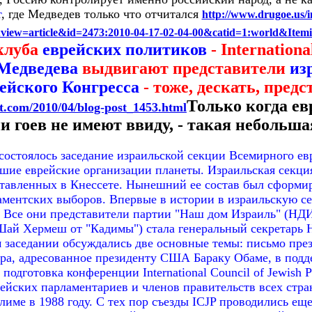
т
, где Медведев только что отчитался
http://www.drugoe.us/
view=article&id=2473:2010-04-17-02-04-00&catid=1:world&Item
клуба
еврейских политиков
- Internationa
Медведева
выдвигают представители
из
ейского Конгресса
- тоже, дескать, предс
Только когда ев
t.com/2010/04/blog-post_1453.html
ни гоев не имеют ввиду, - такая небольша
состоялось заседание израильской секции Всемирного ев
ие еврейские организации планеты. Израильская секция 
тавленных в Кнессете. Нынешний ее состав был сформир
аментских выборов. Впервые в истории в израильскую 
. Все они представители партии "Наш дом Израиль" (НДИ
Шай Хермеш от "Кадимы") стала генеральный секретарь
заседании обсуждались две основные темы: письмо пре
ра, адресованное президенту США Бараку Обаме, в под
одготовка конференции International Council of Jewish Pa
ейских парламентариев и членов правительств всех стр
име в 1988 году. С тех пор съезды ICJP проводились еще