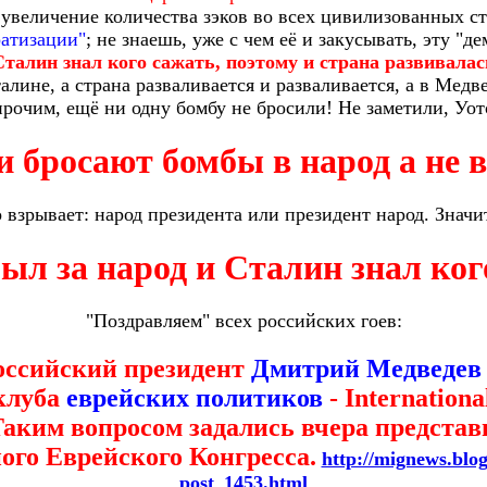
 увеличение количества зэков во всех цивилизованных с
атизации"
; не знаешь, уже с чем её и закусывать, эту "д
Сталин знал кого сажать, поэтому и страна развивалас
алине, а страна разваливается и разваливается, а в Медве
рочим, ещё ни одну бомбу не бросили! Не заметили, Уот
и бросают бомбы в народ а не 
 взрывает: народ президента или президент народ. Значит
ыл за народ и Сталин знал ког
"Поздравляем" всех российских гоев:
оссийский президент
Дмитрий Медведев
клуба
еврейских политиков
- Internationa
Таким вопросом задались вчера предста
ого Еврейского Конгресса.
http://mignews.blo
post_1453.html