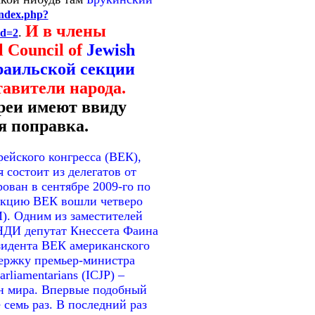
index.php?
И в члены
.
id=2
l Council of
Jewish
раильской секции
тавители народа.
реи имеют ввиду
я поправка.
рейского конгресса (ВЕК),
состоит из делегатов от
ован в сентябре 2009-го по
секцию ВЕК вошли четверо
). Одним из заместителей
 НДИ депутат Кнессета Фаина
зидента ВЕК американского
держку премьер-министра
rliamentarians (ICJP) –
ан мира. Впервые подобный
 семь раз. В последний раз