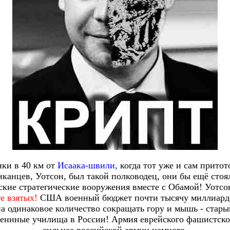
нки в 40 км от
Исаака-швили,
когда тот уже и сам притот
иканцев, Уотсон, был такой полководец, они бы ещё стоя
ские стратегические вооружения вместе с Обамой! Уотсо
е взятых!
США военный бюджет почти тысячу миллиардов
 на одинаковое количество сокращать гору и мышь - ста
оеннные училища в России! Армия еврейского фашистског