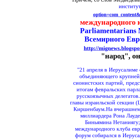
институ
option=com_content&
международного 
Parliamentarians
Всемирного Евр
http://mignews.blogspo
"народ", о
"21 апреля в Иерусалиме 
объединяющего крупнейш
сионистских партий, предс
итогам февральских парл
русскоязычных делегатов
главы израильской секции (
Киршенбаум.На вчерашнем 
миллиардера Рона Лауде
Биньямина Нетаниягу; п
международного клуба евр
форум собирался в Иерусал