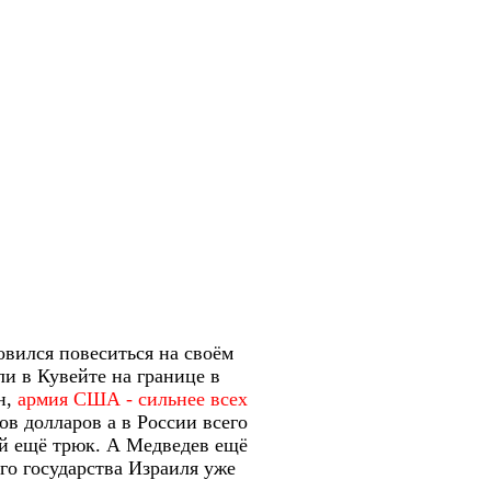
овился повеситься на своём
ли в Кувейте на границе в
н,
армия США - сильнее всех
 долларов а в России всего
рый ещё трюк. А Медведев ещё
о государства Израиля уже