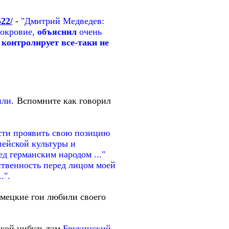
522/
-
"Дмитрий Медведев:
окровие,
объяснил
очень
 контролирует все-таки не
ли.
Вспомните
как говорил
ости проявить свою позицию
пейской культуры и
ед германским народом ..."
тственность перед лицом моей
.".
емецкие гои любили своего
акой нибудь там
Брукинский