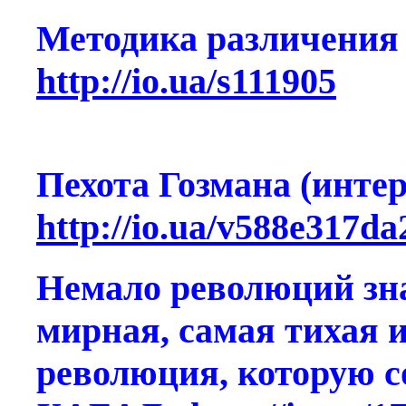
Методика различения 
http://io.ua/s111905
Пехота Гозмана (инте
http://io.ua/v588e317d
Немало революций зна
мирная, самая тихая и
революция, которую 