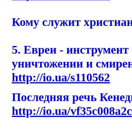
Кому служит христиа
5. Евреи - инструмент
уничтожении и смирен
http://io.ua/s110562
Последняя речь Кенед
http://io.ua/vf35c008a