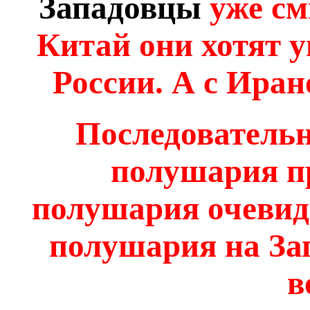
Западовцы
уже см
Китай они хотят 
России. А с Иран
Последовательн
полушария п
полушария очевид
полушария на За
в