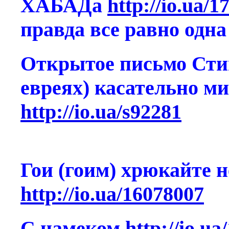
ХАБАДа
http://io.ua/
правда все равно одн
Открытое письмо Стив
евреях) касательно м
http://io.ua/s92281
Гои (гоим) хрюкайте 
http://io.ua/16078007
С намеком
http://io.u