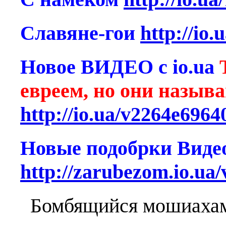
Славяне-гои
http://io.
Новое ВИДЕО c io.ua
евреем, но они наз
http://io.ua/v2264e696
Новые подобрки Виде
http://zarubezom.io.ua
Бомбящийся мошиахами