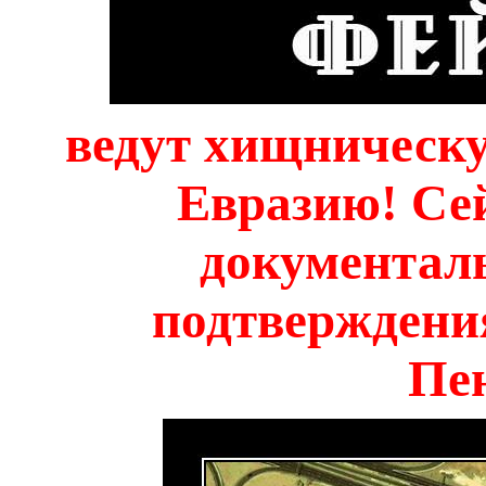
ведут хищническу
Евразию! Се
документал
подтверждения
Пе