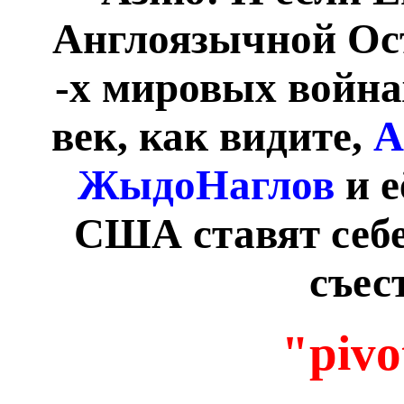
Англоязычной Ос
-х мировых войнах
век, как видите,
А
ЖыдоНаглов
и е
США ставят себе
съес
"pivo