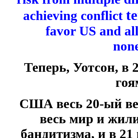
t
achieving conflict
favor US and alli
none
Теперь, Уотсон, в 
гоя
США весь 20-ый ве
весь мир и жили
бандитизма, и в 21