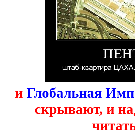
и
Глобальная Имп
скрывают, и над
читат