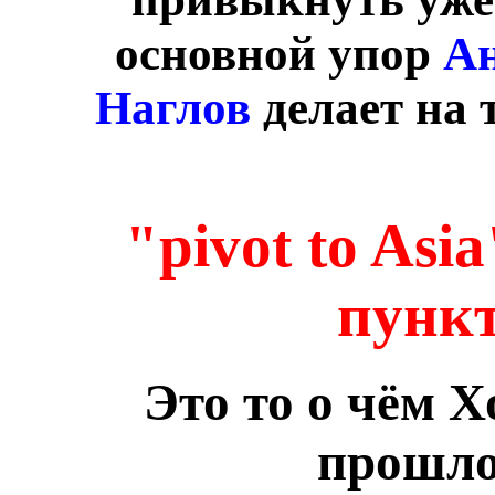
основной упор
А
Наглов
делает на 
"pivot to As
пункт
Это то о чём 
прошло