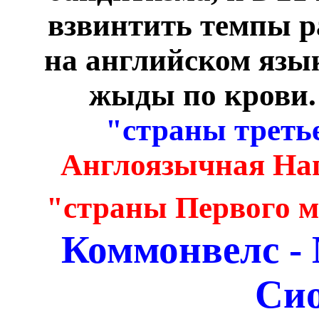
взвинтить темпы р
на английском язык
жыды по крови. 
"страны треть
Англоязычная Наг
"страны Первого м
Коммонвелс -
Сио