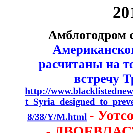
20
Амблогодром с
Американско
расчитаны на т
встречу Т
http://www.blacklistednew
t_Syria_designed_to_pre
- Уотс
8/38/Y/M.html
- ДВОЕВЛАСТ