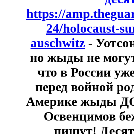
https://amp.thegua
24/holocaust-sur
auschwitz
- Уотсон
но жыды не могут
что в России у
перед войной ро
Америке жыды ДО 
Освенцимов бе
пишут! Деся