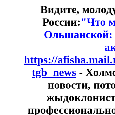
Видите, молод
России:
"Что 
Ольшанской: 
а
https://afisha.mail
tgb_news
- Холм
новости, пот
жыдоклонисто
профессионально 