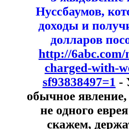
Нуссбаумов, кот
доходы и получ
долларов посо
http://6abc.com/
charged-with-w
sf93838497=1
- 
обычное явление, 
не одного евре
скажем, держа