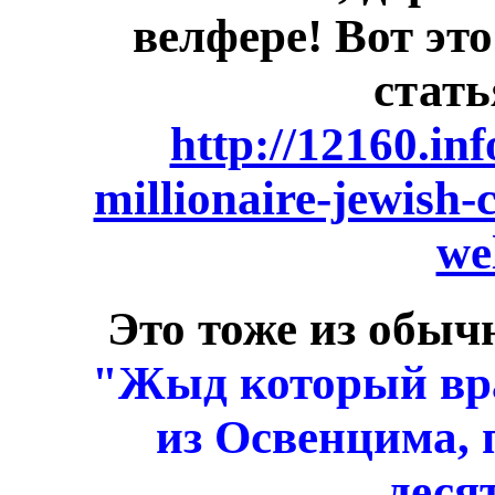
велфере! Вот это
стать
http://12160.inf
millionaire-jewish-
we
Это тоже из обыч
"Жыд который врал
из Освенцима, 
деся