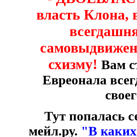
власть Клона, 
всегдашня
самовыдвижене
схизму!
Вам с
Евреонала всег
своег
Тут попалась с
мейл.ру.
"В каких