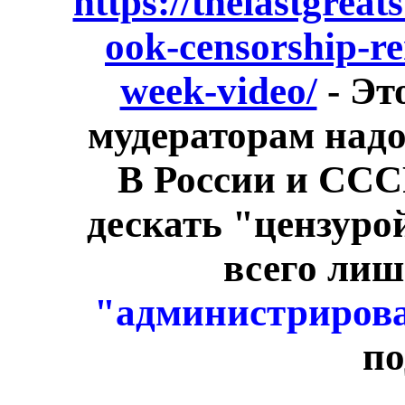
https://thelastgrea
ook-censorship-r
week-video/
- Эт
мудераторам надо 
В России и ССС
дескать "цензурой
всего ли
"администриров
по