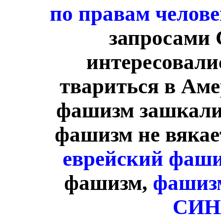
по правам челов
запросами 
интересовалис
твариться в Аме
фашизм зашкалив
фашизм не вякает
еврейский фаш
фашизм,
фашизм
СИН