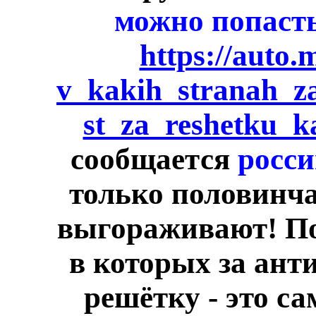
можно попасть
https://auto.m
v_kakih_stranah_z
st_za_reshetku_k
сообщается
росси
только половинч
выгораживают! По
в которых за ант
решётку - это с