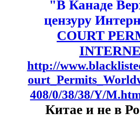
"В Канаде Вер
цензуру Интер
COURT PER
INTERNE
http://www.blacklis
ourt_Permits_Worldw
408/0/38/38/Y/M.htm
Китае и не в Р