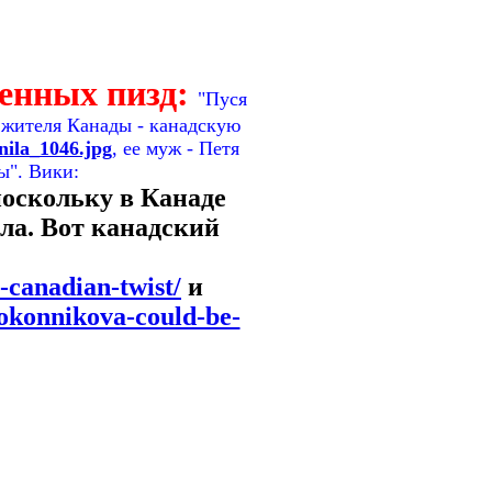
енных пизд:
"Пуся
о жителя Канады - канадскую
anila_1046.jpg
, ее муж - Петя
ы". Вики:
поскольку в Канаде
ла. Вот канадский
-canadian-twist/
и
okonnikova-could-be-