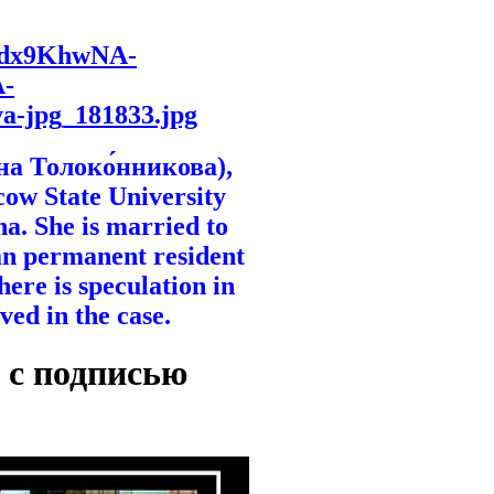
D_dx9KhwNA-
-
va-jpg_181833.jpg
на Толоко́нникова),
cow State University
na. She is married to
an permanent resident
ere is speculation in
ved in the case.
 с подписью