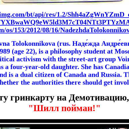
1.yimg.com/bt/api/res/1.2/Shh4aZgWnYZm
-/YXBwaWQ9eW5ld3M7cT04NTt3PTYzMA
com/os/153/2012/08/16/NadezhdaTolokonniko
na Tolokonnikova (rus. Наде́жда Андре́ев
89 (age 22), is a philosophy student at Mos
litical activism with the street-art group Voi
as a four-year-old daughter. She has Canadi
nd is a dual citizen of Canada and Russia. Th
ther the authorities there should get invol
эту гринкарту на Демотивацию,
"Шилл пойман!"