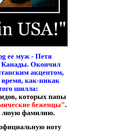
pg
ее муж - Петя
и Канады
. Окончил
ританским акцентом,
 время, как-никак
того шилла:
жидов, которых папы
мические беженцы"
.
ь люую фамилию.
 официальную ноту