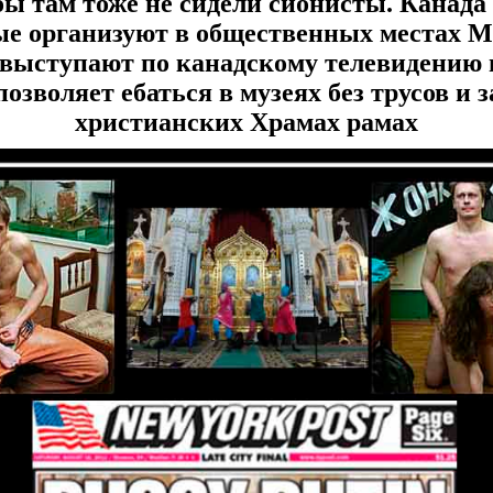
ы там тоже не сидели сионисты. Канада
ые организуют в общественных местах 
м выступают по канадскому телевидению 
позволяет ебаться в музеях без трусов и
христианских Храмах рамах