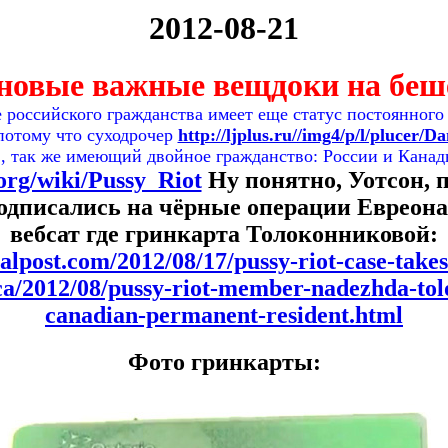
2012-08-21
 новые важные вещдоки на беш
е российского гражданства имеет еще статус постоянног
 потому что суходрочер
http://ljplus.ru//img4/p/l/plucer/D
, так же имеющий двойное гражданство: России и Канад
.org/wiki/Pussy_Riot
Ну понятно, Уотсон, 
подписались на чёрные операции Евреона
вебсат где гринкарта Толоконниковой:
nalpost.com/2012/08/17/pussy-riot-case-takes
.ca/2012/08/pussy-riot-member-nadezhda-tol
canadian-permanent-resident.html
Фото гринкарты: