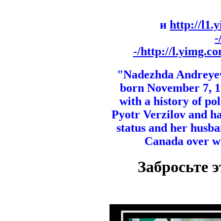
и
http://l
-/http://l.yimg.
"Nadezhda Andreyev
born November 7, 19
with a history of po
Pyotr Verzilov and h
status and her husba
Canada over whe
Забросьте 