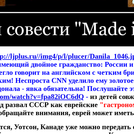
tp://ljplus.ru//img4/p/l/plucer/Danila_1046.j
 имеющий двойное гражданство: России 
егло говорит на английском с четким б
ким! Неспроста CNN уделило ему золотое
онала - явка обязательна! Послушайте э
.com/watch?v=fpa82iOC6dQ
-
из детей сов
д развал СССР как еврейские
"гастроно
обращайте внимания, еврей может имет
тся, Уотсон, Канаде уже можно передать