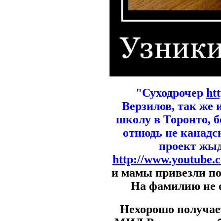
"Суходрочер
ht
Верзилов, так же
школу в Торонто, б
отнюдь не канадс
проект жыд
http://www.youtube
и мамы привезли по
На фамилию не 
Нехорошо получае