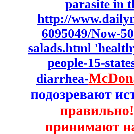
parasite in 
http://www.dailym
6095049/Now-50
salads.html 'healt
people-15-state
McDona
diarrhea-
подозревают ис
правильно
принимают на