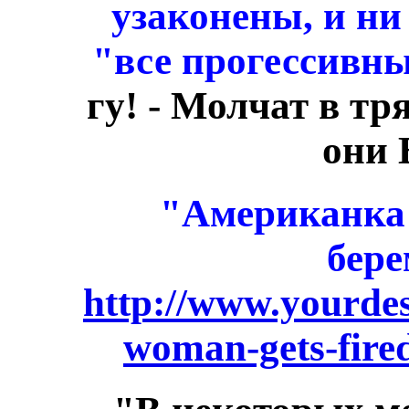
узаконены, и 
"все прогессивн
гу! - Молчат в тр
они 
"Американка 
бере
http://www.yourde
woman-gets-fired