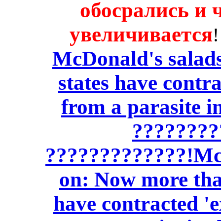
обосрались и 
увеличивается
McDonald's salads
states have contra
from a parasite i
????????
?????????????!McD
on: Now more than
have contracted 'e