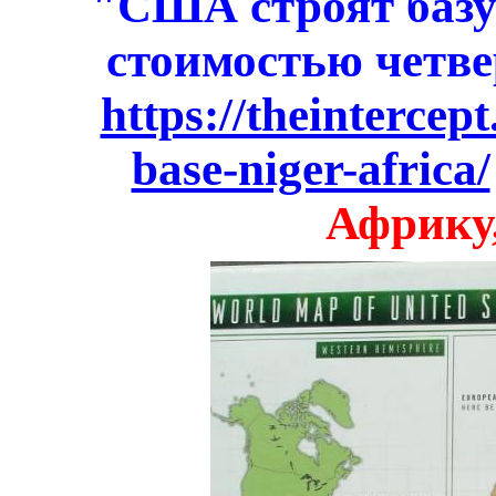
"США строят базу
стоимостью четве
https://theintercep
base-niger-africa/
Африку