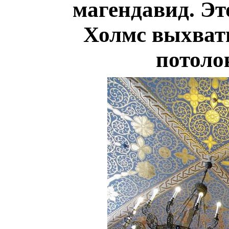
магендавид. Эт
Холмс выхват
потоло