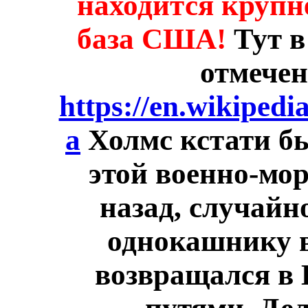
находится круп
база США!
Тут в
отмечен
https://en.wikipedi
a
Холмс кстати бы
этой военно-мор
назад, случайно
однокашнику в
возвращался в