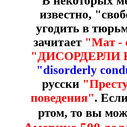
"В некоторых ме
известно, "сво
угодить в тюрьм
зачитает
"Мат - 
"ДИСОРДЕРЛИ 
"disorderly cond
русски
"Престу
поведения"
. Есл
ртом, то вы мо