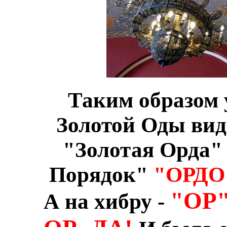
Таким образом 
Золотой Оды вид
"Золотая Орда" 
Порядок"
"ОРДО
"ОР
А на хибру -