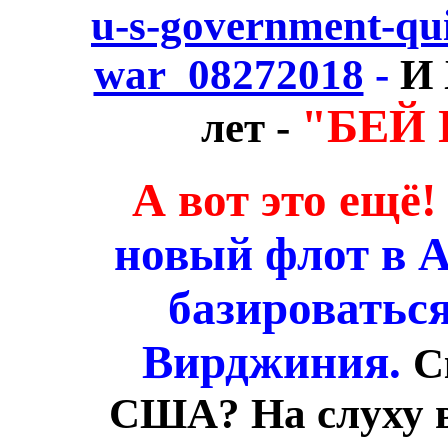
u-s-government-qui
war_08272018
-
И 
"БЕЙ 
лет -
А вот это ещё
новый флот в А
базироватьс
Вирджиния.
С
США? На слуху вс