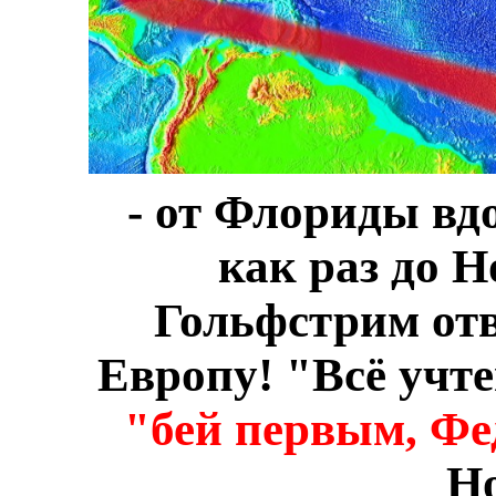
- от Флориды вдо
как раз до Н
Гольфстрим отв
Европу! "Всё учте
"бей первым, Фед
Н