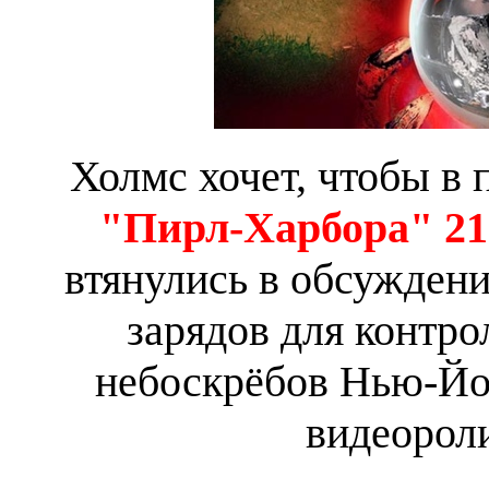
Холмс хочет, чтобы в
"Пирл-Харбора" 21
втянулись в обсужден
зарядов для контр
небоскрёбов Нью-Йор
видеорол