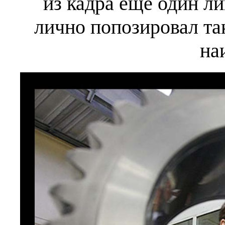
из кадра ещё один л
лично попозировал так.
на