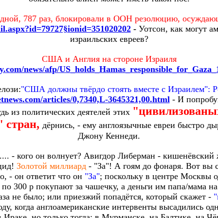
дной, 787 раз, блокировали в ООН резолюцию, осуждаю
ail.aspx?id=79727§ionid=351020202
-
Уотсон, как могут а
израильских евреев?
США и Англия на стороне Израиля
ory.com/news/afp/US_holds_Hamas_responsible_for_Gaza_
лози:
"США должны твёрдо стоять вместе с Израилем": Pel
tnews.com/articles/0,7340,L-3645321,00.html
- И попробу
"цивилизованы
дь из политических деятелей этих
 стран,
дёрнись, - ему англоязычные евреи быстро ды
Джону Кеннеди.
... - кого он волнует? Авигдор Либерман - кишенёвский 
оцид!
Золотой миллиард
- "За"! А гоям до фонаря. Вот вы
о, - он ответит что он
"За"
; поскольку в центре Москвы о
е по 300 р покупают за чашечку, а деньги им папа/мама н
аза не было; или приезжий попадётся, который скажет -
"
году, когда англоамериканские интервенты высадились од
в Ираке, но только тогда: в Мурманске, на Балтике, на 