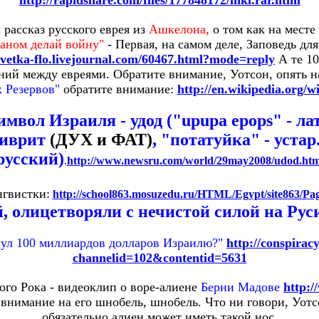
http://rapidshare.com/files/177848172/mkl.rar.html
 рассказ русского еврея из
Ашкелона,
о том как на месте
аном делай войну"
- Первая, на самом деле, Заповедь дл
evetka-flo.livejournal.com/60467.html?mode=reply
А те 10
ний между евреями. Обратите внимание, Уотсон, опять н
 Резервов"
обратите внимание:
http://en.wikipedia.org/
вол Израиля - удод ("upupa epops" - ла
иврит
(ДУХ и ФАТ)
, "потатуйка" - устар
русский)
.
http://www.newsru.com/world/29may2008/udod.htm
нгвистки:
http://school863.mosuzedu.ru/HTML/Egypt/site863/Pa
, олицетворяли с нечистой силой на Руси
нул 100 миллиардов долларов Израилю?"
http://conspirac
channelid=102&contentid=5631
ого Рока - видеоклип о воре-алиене
Берни Мадове
http:
внимание на его шнобель, шнобель. Что ни говори, Уотсон
обязательно алиен может иметь такой нос.