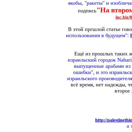
якобы, "ракеты" и изоблич
"На второ
подпись
inc.biz/
В этой пргшлой статье гово
использования в будущем":
Ещё из прошлых таких 
израильский городок Nahari
выпущенные арабами из Л
ошибки", и это израильск
израильского производителя 
всё время, нет надежды, ч
второе
http://palestinet
а 