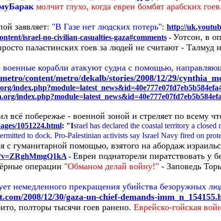
муБарак
молчит глухо, когда евреи бомбят арабских гоев
пой заявляет
: "В Газе нет людских потерь":
http://uk.yout
Уотсон, в о
ntent/israel-no-civilian-casualties-gaza#comments
-
просто паластинских гоев за людей не считают - Талмуд н
 военные корабли атакуют судна с помощью, направляющ
metro/content/metro/dekalb/stories/2008/12/29/cynthia_
a.org/index.php?module=latest_news&id=40e777e07fd7eb5b584efa
a.org/index.php?module=latest_news&id=40e777e07fd7eb5b584ef
л всё побережье - военной зоной и стреляет по всему чт
pages/1051224.html
: "I
srael has declared the coastal territory a closed
itted to dock. Pro-Palestinian activists say Israel Navy fired on prot
я с гуманитарной помощью, взятого на абордаж израиль
Евреи поднаторели пиратствовать у б
tch?v=ZRghMmgQ1kA
-
ёрные операции
"Обманом делай войну!"
- Заповедь Тор
ет немедленного прекращения убийства безоружных люд
st.com/2008/12/30/gaza-un-chief-demands-imm_n_154155.
ито, полторы тысячи гоев ранено.
Еврейско-гойская войн