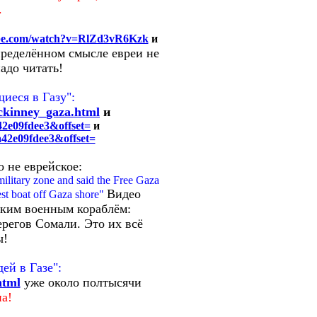
.
ube.com/watch?v=RlZd3vR6Kzk
и
пределённом смысле евреи не
адо читать!
иеся в Газу":
mckinney_gaza.html
и
42e09fdee3&offset=
и
a42e09fdee3&offset=
о не еврейское:
 military zone and said the Free Gaza
Видео
est boat off Gaza shore"
ским военным кораблём:
ерегов Сомали. Это их всё
ы!
ей в Газе":
html
уже около полтысячи
а!