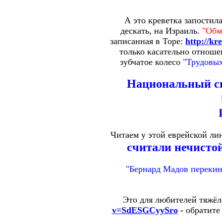
А это креветка запостила
дескать, на Израиль.
"Обм
записанная в Торе:
http://kr
только касательно отноше
зубчатое колесо
"Трудовых
Национальный сим
Читаем у этой еврейской ли
считали нечистой
"Бернард Мадов переки
Это для любителей тяжёл
v=SdESGCyySro
-
обратите 