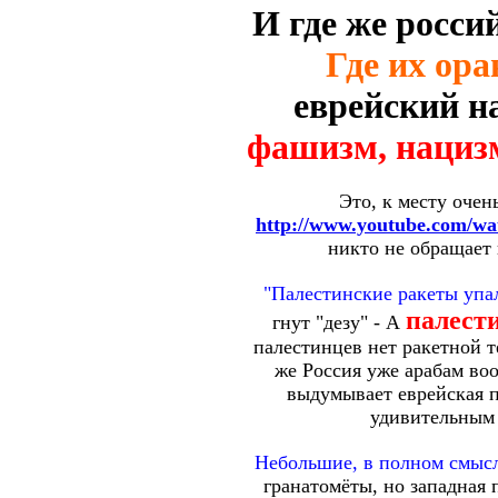
И где же росси
Где их ор
еврейский на
фашизм, нациз
Это, к месту очен
http://www.youtube.com/w
никто не обращает 
"Палестинские ракеты упал
палест
гнут "дезу" - А
палестинцев нет ракетной 
же Россия уже арабам воо
выдумывает еврейская п
удивительным 
Небольшие, в полном смысл
гранатомёты, но западная 