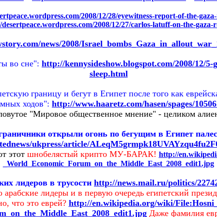
sertpeace.wordpress.com/2008/12/28/eyewitness-report-of-the-gaza
//desertpeace.wordpress.com/2008/12/27/carlos-latuff-on-the-gaza-r
awstory.com/news/2008/Israel_bombs_Gaza_in_allout_war_
ы во сне":
http://kennysideshow.blogspot.com/2008/12/5-gir
sleep.html
етскую границу и бегут в Египет после того как еврейск
емных ходов":
http://www.haaretz.com/hasen/spages/10506
ловутое "Мировое общественное мнение" - целиком алиен
граничники открыли огонь по бегущим в Египет пале
ostednews/ukpress/article/ALeqM5grmpk18UVAYzqu4fu2
от этот
шнобелястый крипто МУ-БАРАК!
http://en.wikiped
_World_Economic_Forum_on_the_Middle_East_2008_edit1.jpg
ких лидеров в трусости
http://news.mail.ru/politics/2274
о арабские лидеры и в первую очередь египетский прези
но, что это еврей?
http://en.wikipedia.org/wiki/File:Hos
_on_the_Middle_East_2008_edit1.jpg
Даже фамилия евр