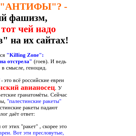
 "АНТИФЫ"? -
ий фашизм,
-
тот чей надо
" на их сайтах!
тся
"Killing Zone":
на отстрела"
(гоев). И ведь
 в смысле, геноцид.
это всё российские евреи
-
нский авианосец
. У
етские гранатомёты. Сейчас
бы,
"палестинские ракеты"
естинские ракеты падают
ог даёт ответ:
от этих "ракет" , скорее это
вреи. Вот эти пресловутые,