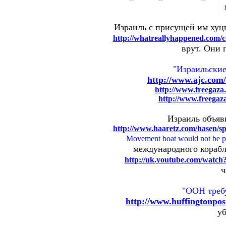
Израиль с присущей им хуц
http://whatreallyhappened.com/co
врут. Они 
"Израильские
http://www.ajc.com/
http://www.freegaz
http://www.freegaz
Израиль объяви
http://www.haaretz.com/hasen/s
Movement boat would not be perm
международного корабл
http://uk.youtube.com/wa
ч
"ООН требу
http://www.huffingtonpo
уб