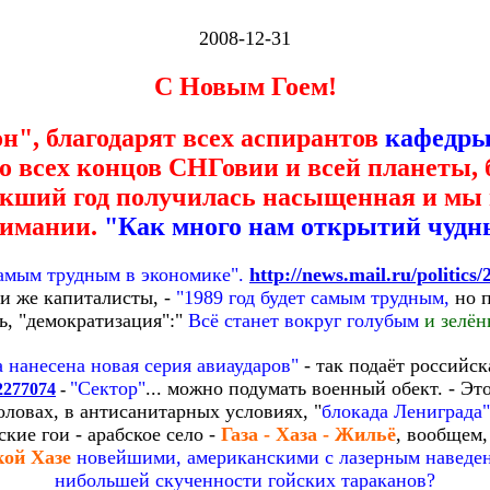
2008-12-31
С Новым Гоем!
н", благодарят всех аспирантов
кафедры
о всех концов СНГовии и всей планеты,
екший год получилась насыщенная и мы 
нимании.
"Как много нам открытий чудны
 самым трудным в экономике".
http://news.mail.ru/politics
ни же капиталисты, -
"1989 год будет самым трудным,
но п
ь, "демократизация":"
Всё станет вокруг голубым
и зелён
а нанесена новая серия авиаударов"
- так подаёт российск
"Сектор"
... можно подумать военный обект. - Эт
/2277074
-
головах, в антисанитарных условиях, "
блокада Лениграда"
кие гои - арабское село -
Газа - Хаза - Жильё
, вообщем,
кой Хазе
новейшими, американскими с лазерным наведени
нибольшей скученности гойских тараканов?