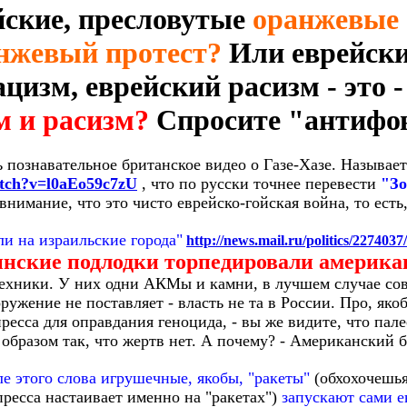
йские, пресловутые
оранжевые
анжевый протест?
Или еврейск
цизм, еврейский расизм - это 
м и расизм?
Спросите "антифов
ь познавательное британское видео о Газе-Хазе. Называе
atch?v=l0aEo59c7zU
, что по русски точнее перевести
"Зо
внимание, что это чисто еврейско-гойская война, то есть,
и на израильские города"
http://news.mail.ru/politics/2274037/
инские подлодки торпедировали америка
техники. У них одни АКМы и камни, в лучшем случае сов
ружение не поставляет - власть не та в России. Про, яко
ресса для оправдания геноцида, - вы же видите, что пал
образом так, что жертв нет. А почему? - Американский бл
е этого слова игрушечные, якобы, "ракеты"
(обхохочешья 
пресса настаивает именно на "ракетах")
запускают сами е