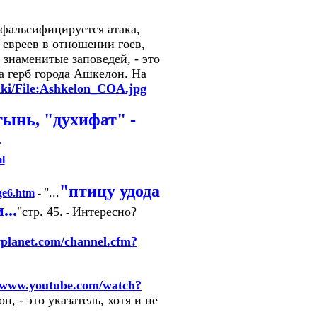
 фальсифицируется атака,
я евреев в отношении гоев,
 знаменитые заповедей, - это
а герб города Ашкелон. На
wiki/File:Ashkelon_COA.jpg
тынь, "духифат" -
.
l
"птицу удода
"...
ge6.htm
-
...
"стр. 45.
Интересно?
-
yplanet.com/channel.cfm?
//www.youtube.com/watch?
, - это указатель, хотя и не