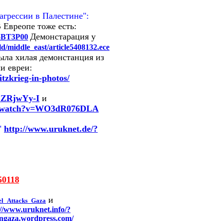
грессии в Палестине":
 Евреопе тоже есть:
Демонстарация у
95BT3P00
ld/middle_east/article5408132.ece
ыла хилая демонстанция из
и евреи:
tzkrieg-in-photos/
CZRjwYy-I
и
om/watch?v=WO3dR076DLA
"
http://www.uruknet.de/?
50118
и
ael_Attacks_Gaza
://www.uruknet.info/?
/ingaza.wordpress.com/