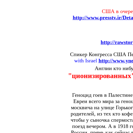
США в очере
http://www.presstv.ir/Det
http://rawst
Спикер Конгресса США Пе
with Israel
http://www.yne
Англии кто нибу
"ционизированных"
Геноцид гоев в Палестине.
Евреи всего мира за ген
москвича на улице Горьког
родителей, из тех кто коф
чтобы у сыночка спермост
поезд вечером. А в 1918 
России, прямь как сейчас 