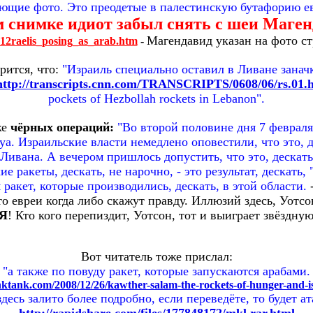
ающие фото. Это преодетые в палестинскую бутафорию е
м снимке идиот забыл снять с шеи Маге
Магендавид указан на фото ст
812raelis_posing_as_arab.htm
-
рится, что:
"Израиль специально оставил в Ливане занач
http://transcripts.cnn.com/TRANSCRIPTS/0608/06/rs.01.
pockets of Hezbollah rockets in Lebanon".
же
чёрных операций:
"Во второй половине дня 7 февраля
ya. Израильские власти немедлено оповестили, что это, 
ивана. А вечером пришлось допустить, что это, дескать,
ие ракеты, дескать, не нарочно, - это результат, дескать
ракет, которые производились, дескать, в этой области.
-
то евреи когда либо скажут правду. Иллюзий здесь, Уотсо
Я
! Кто кого перепиздит, Уотсон, тот и выиграет звёздну
Вот читатель тоже прислал:
"а также по повуду ракет, которые запускаются арабами.
hinktank.com/2008/12/26/kawther-salam-the-rockets-of-hunger-and-i
здесь залито более подробно, если переведёте, то будет ат