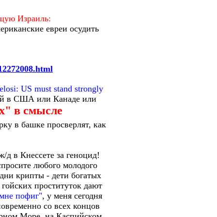
щую Израиль:
мериканские евреи осудить
12272008.html
osi: US must stand strongly
й в США или Канаде или
х" в смысле
рку в башке просверлят, как
ж/д в Кнессете за геноцид!
 спросите любого молодого
дни крипты - дети богатых
а гойских проституток дают
мне пофиг"
, у меня сегодня
новременно со всех концов
Чёрном Море, на Каспийском