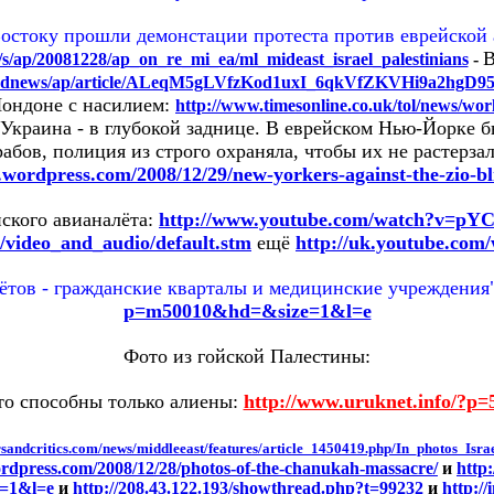
остоку прошли демонстации протеста против еврейской а
В
/s/ap/20081228/ap_on_re_mi_ea/ml_mideast_israel_palestinians
-
stednews/ap/article/ALeqM5gLVfzKod1uxI_6qkVfZKVHi9a2hgD
Лондоне с насилием:
http://www.timesonline.co.uk/tol/news/wor
 Украина - в глубокой заднице. В еврейском Нью-Йорке б
рабов, полиция из строго охраняла, чтобы их не растерзал
e.wordpress.com/2008/12/29/new-yorkers-against-the-zio-bli
ского авианалёта:
http://www.youtube.com/watch?v=pY
i/video_and_audio/default.stm
ещё
http://uk.youtube.c
ётов - гражданские кварталы и медицинские учреждения
p=m50010&hd=&size=1&l=e
Фото из гойской Палестины:
то способны только алиены:
http://www.uruknet.info/?p=
rsandcritics.com/news/middleeast/features/article_1450419.php/In_photos_Isr
ordpress.com/2008/12/28/photos-of-the-chanukah-massacre/
и
http
=1&l=e
и
http://208.43.122.193/showthread.php?t=99232
и
http:/