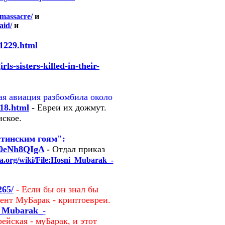
-massacre/
и
aid/
и
1229.html
ls-sisters-killed-in-their-
ая авиация разбомбила около
18.html
-
Евреи их дожмут.
ское.
стинским гоям":
F0eNh8QIgA
-
Отдал приказ
ia.org/wiki/File:Hosni_Mubarak_-
265/
-
Если бы он знал бы
дент МуБарак - криптоевреи.
ni_Mubarak_-
ейская -
муБарак, и этот