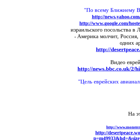
"По всему Ближнему В
http://news.yahoo.com
http://www.google.com/ho
израильского посольства в 
Америка молчит, Россия,
-
одних а
http://desertpeac
Видео еврей
http://news.bbc.co.uk/2/h
"Цель еврейских авианал
На э
http://www.monste
http://desertpeace.w
p=m49933&hd=&size