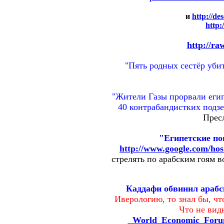
и
http://de
http:
http://r
"Пять родных сестёр убит
"Жители Газы прорвали егип
40 контрабандистких подз
Прес
"Египетские по
http://www.google.com/h
стрелять по арабским гоям в
Каддафи обвинил арабс
Иверологию, то знал бы, чт
Что не вид
_World_Economic_Forum