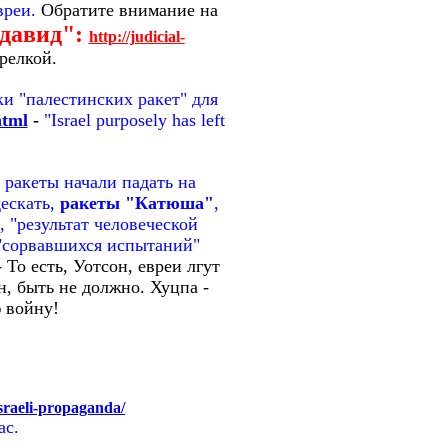
вреи.
Обратите внимание на
ндавид":
http://judicial-
релкой.
ки "палестинских ракет" для
html
-
"Israel purposely has left
 ракеты начали падать на
дескать,
ракеты "Катюша"
,
 "результат человеческой
, "сорвавшихся испытаний"
 То есть, Уотсон, евреи лгут
н, быть не должно. Хуцпа -
ю войну!
sraeli-propaganda/
ас.