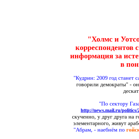
"Холмс и Уотсо
корреспондентов с
информация за ист
в по
"Кудрин: 2009 год станет
говорили демократы" - о
дескат
"По сектору Газ
http://news.mail.ru/politics
скученно, у друг друга на 
элементарного, живут арабс
"Абрам, - наебнём по
гойс