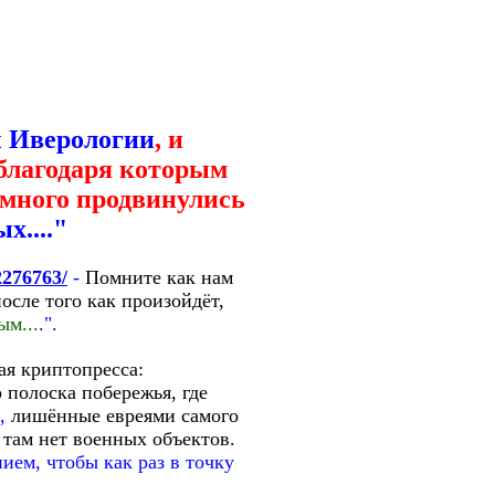
 Иверологии
, и
 благодаря которым
много продвинулись
х...."
/2276763/
-
Помните как нам
осле того как произойдёт,
ым...
.".
ая криптопресса:
о полоска побережья, где
,
лишённые евреями самого
 там нет военных объектов.
ем, чтобы как раз в точку