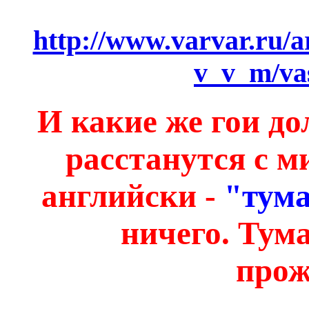
http://www.varvar.ru/ar
v_v_m/va
И какие же гои до
расстанутся с м
английски -
"тум
ничего. Тум
прож