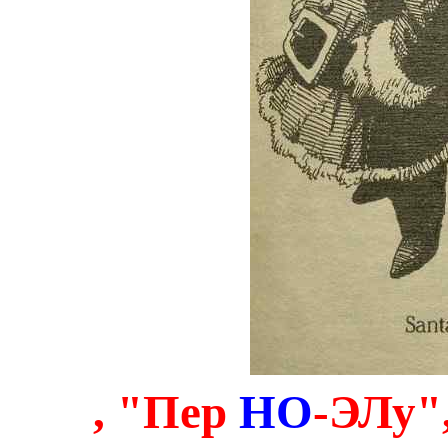
, "Пер
НО
-ЭЛу"