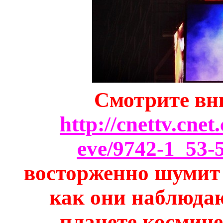
Смотрите вн
http://cnettv.cne
eve/9742-1_53-
восторженно шумит 
как они наблюдаю
планете космиче