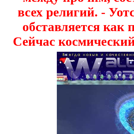
всех религий. - Уот
обставляется как 
Сейчас космический