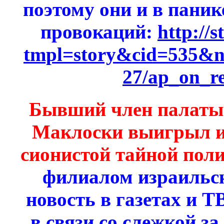
поэтому они и в паник
провокаций:
http://
tmpl=story&cid=535&
27/ap_on_re
Бывший член палаты
Маклоски выигрыл ис
сионистой тайной пол
филиалом израильск
новость в газетах и 
в связи со слежкой за 