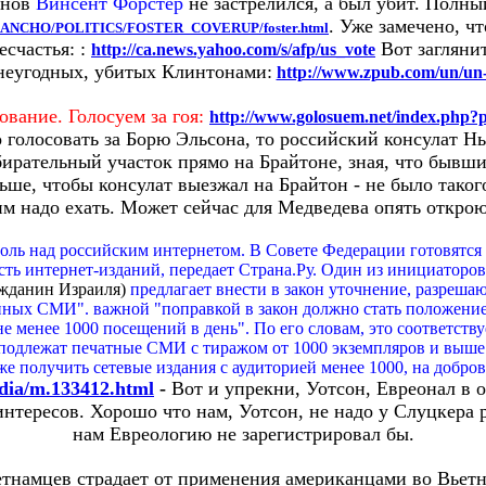
онов
Винсент Форстер
не застрелился, а был убит. Полны
. Уже замечено, ч
om/RANCHO/POLITICS/FOSTER_COVERUP/foster.html
есчастья:
:
Вот заглянит
http://ca.news.yahoo.com/s/afp/us_vote
 неугодных, убитых Клинтонами:
http://www.zpub.com/un/un
ование. Голосуем за гоя:
http://www.golosuem.net/index.php?p
о голосовать за Борю Эльсона, то российский консулат 
бирательный участок прямо на Брайтоне, зная, что бывши
ьше, чтобы консулат выезжал на Брайтон - не было такого
м надо ехать. Может сейчас для Медведева опять откро
оль над российским интернетом. В Совете Федерации готовятся
ть интернет-изданий, передает Страна.Ру. Один из инициаторов
жданин Израиля)
предлагает внести в закон уточнение, разреш
ных СМИ". важной "поправкой в закон должно стать положение 
не менее 1000 посещений в день". По его словам, это соответству
 подлежат печатные СМИ с тиражом от 1000 экземпляров и выше.
е получить сетевые издания с аудиторией менее 1000, на добров
edia/m.133412.html
-
Вот и упрекни, Уотсон, Евреонал в 
нтересов. Хорошо что нам, Уотсон, не надо у Слуцкера р
нам Евреологию не зарегистрировал бы.
етнамцев страдает от применения американцами во Вье