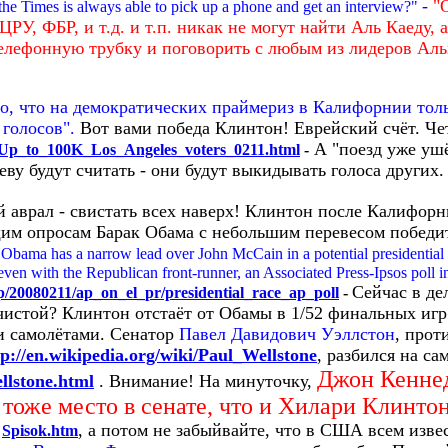
-
"
he Times is always able to pick up a phone and get an interview?"
 ЦРУ, ФБР, и т.д. и т.п. никак не могут найти Аль Каеду,
телефонную трубку и поговорить с любым из лидеров Аль
о, что на демократических праймериз в Калифорнии тол
 голосов".
Вот вами победа Клинтон! Еврейский счёт. Че
А "поезд уже уш
8/Up_to_100K_Los_Angeles_voters_0211.html
-
ву будут считать - они будут выкидывать голоса других
аврал - свистать всех наверх! Клинтон после Калифорн
им опросам Барак Обама с небольшим перевесом победит
bama has a narrow lead over John McCain in a potential presidentia
 even with the Republican front-runner, an Associated Press-Ipsos poll 
Сейчас в де
p/20080211/ap_on_el_pr/presidential_race_ap_poll
-
чистой? Клинтон отстаёт от Обамы в 1/52 финальных игр
и самолётами. Сенатор
Павел Давидович Уэллстон
, прот
tp://en.wikipedia.org/wiki/Paul_Wellstone
, разбился на са
Джон Кенне
llstone.html
. Внимание! На минуточку,
 тоже место в сенате, что и Хилари Клинтон
й
, а потом не забыйвайте, что в США всем изве
Spisok.htm