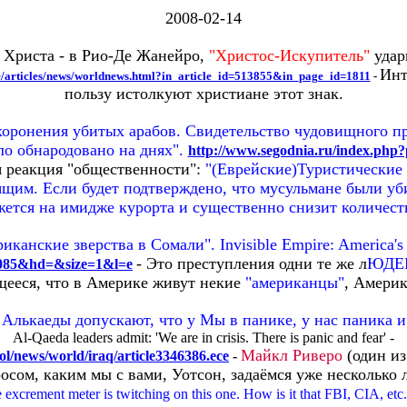
2008-02-14
 Христа - в Рио-Де Жанейро,
"Христос-Искупитель"
удар
Инт
ve/articles/news/worldnews.html?in_article_id=513855&in_page_id=1811
-
пользу истолкуют христиане этот знак.
оронения убитых арабов. Свидетельство чудовищного п
о обнародовано на днях".
http://www.segodnia.ru/index.ph
я реакция "общественности":
"(Еврейские)Туристические 
ящим. Если будет подтверждено, что мусульмане были уб
ажется на имидже курорта и существенно снизит количе
канские зверства в Сомали". Invisible Empire: America's U
- Это преступления одни те же л
ЮДЕ
1085&hd=&size=1&l=e
щееся, что в Америке живут некие
"американцы"
, Америк
 Алькаеды допускают, что у Мы в панике, у нас паника и 
Al-Qaeda leaders admit: 'We are in crisis. There is panic and fear' -
Майкл Риверо
(один и
ol/news/world/iraq/article3346386.ece
-
осом, каким мы с вами, Уотсон, задаёмся уже несколько 
excrement meter is twitching on this one. How is it that FBI, CIA, etc.