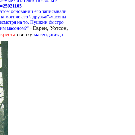
емые читатели! Позвольте
a=25021105
этом основании его записывали
а могиле его \"друзья\"-масоны
несмотря на то, Пушкин быстро
Евреи, Уотсон,
ящим масоном?"
-
о
креста
сверху
магендавида