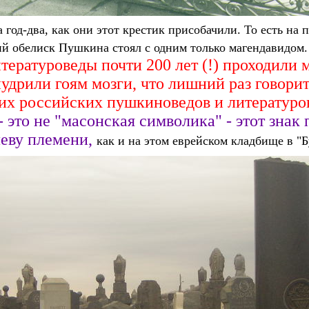
 год-два, как они этот крестик присобачили. То есть на 
кий обелиск Пушкина стоял с одним только магендавидом.
ературоведы почти 200 лет (!) проходили 
пудрили гоям мозги, что лишний раз говори
их российских пушкиноведов и литературо
 это не "масонская символика" - этот знак
леву племени,
как и на этом еврейском кладбище в "