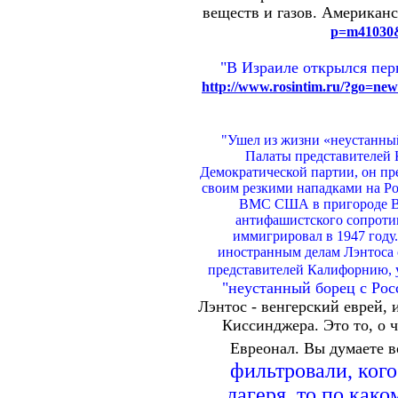
веществ и газов. Американс
p=m41030
"В Израиле открылся пер
http://www.rosintim.ru/?go=
"Ушел из жизни «неустанный
Палаты представителей К
Демократической партии, он пре
своим резкими нападками на Ро
ВМС США в пригороде Ваш
антифашистского сопроти
иммигрировал в 1947 году.
иностранным делам Лэнтоса 
представителей Калифорнию,
"неустанный борец с Рос
Лэнтос - венгерский еврей, 
Киссинджера. Это то, о
Евреонал. Вы думаете в
фильтровали, кого
лагеря, то по как