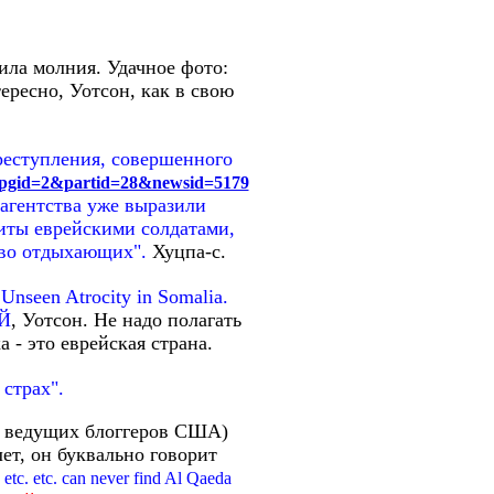
ила молния. Удачное фото:
ересно, Уотсон, как в свою
реступления, совершенного
p?pgid=2&partid=28&newsid=5179
агентства уже выразили
иты еврейскими солдатами,
ство отдыхающих".
Хуцпа-с.
nseen Atrocity in Somalia.
Й
, Уотсон. Не надо полагать
а - это еврейская страна.
страх".
з ведущих блоггеров США)
лет, он буквально говорит
 etc. etc. can never find Al Qaeda