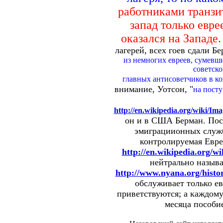
работниками транзи
запад только евре
оказался на Западе
лагерей, всех гоев сдали Б
из немногих евреев, сумевш
советско
главных антисоветчиков в к
внимание, Уотсон, "
на пост
http://en.wikipedia.org/wiki/I
он и в США Берман. Пост
эмиграциионных служб,
контролируемая Евр
http://en.wikipedia.org/w
нейтрально назыв
http://www.nyana.org/histo
обслуживает только е
приветствуются; а каждому
месяца пособи