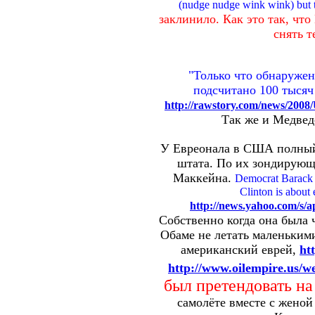
(nudge nudge wink wink) but t
заклинило. Как это так, что
снять 
"Только что обнаружен
подсчитано 100 тысяч
http://rawstory.com/news/200
Так же и Медведе
У Евреонала в США полный 
штата. По их зондирующ
Маккейна.
Democrat Barack O
Clinton is about
http://news.yahoo.com/s/a
Собственно когда она была 
Обаме не летать маленьким
американский еврей,
ht
http://www.oilempire.us/we
был претендовать на
самолёте вместе с жено