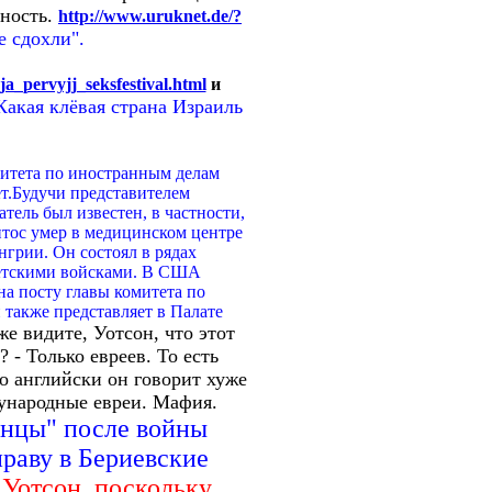
нность.
http://www.uruknet.de/?
е сдохли".
sja_pervyjj_seksfestival.html
и
Какая клёвая страна Израиль
митета по иностранным делам
ет.Будучи представителем
тель был известен, в частности,
нтос умер в медицинском центре
грии. Он состоял в рядах
ветскими войсками. В США
на посту главы комитета по
также представляет в Палате
е видите, Уотсон, что этот
 - Только евреев. То есть
по английски он говорит хуже
ународные евреи. Мафия.
канцы" после войны
праву в Бериевские
 Уотсон, поскольку