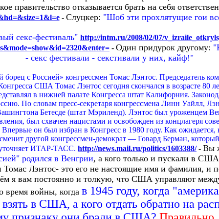
кое правительство отказывается брать на себя ответстве
Слуцкер:
"Шоб эти прохлятущие гои вс
&hd=&size=1&l=e
-
вый секс-фестиваль"
http://intm.ru/2008/02/07/v_izraile_otkryl
Один придурок другому:
"
news&mode=show&id=2320&enter=
-
- секс фестивали - секстивали у них, кайф!"
 борец с Россией» конгрессмен Томас Лэнтос. Председатель ко
онгресса США Томас Лэнтос сегодня скончался в возрасте 80 л
дставлял в нижней палате Конгресса штат Калифорния. Законода
ссию. По словам пресс-секретаря конгрессмена Линн Уайлл, Лэ
ингтона Бетесде (штат Мэриленд). Лэнтос был уроженцем Вен
вления, был схвачен нацистами и освобожден из концлагеря со
 Впервые он был избран в Конгресс в 1980 году. Как ожидается, 
сменит другой конгрессмен-демократ — Говард Берман, который 
Вы ж
 уточняет ИТАР-ТАСС.
http://news.mail.ru/politics/1603388/
-
сией" родился в Венгрии
, а кого только и пускали в США?
и Томас Лэнтос- это его не настоящие имя и фамилия, и 
 чём я вам постоянно и толкую, что США управляют межд
в 1945 году, когда "амери
о время войны, когда
 взять в США, а кого отдать обратно на рас
ому признаку они брали в США?
Правильно,