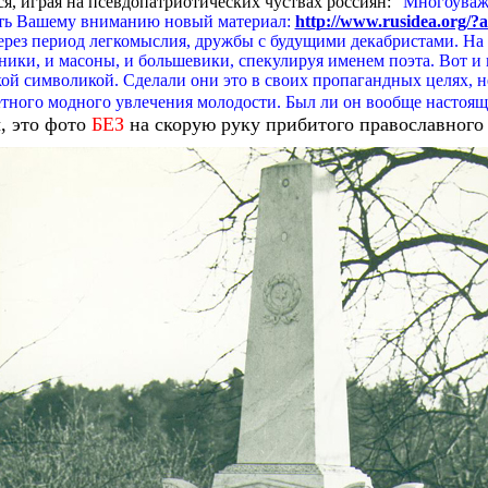
ся, играя на псевдопатриотических чуствах россиян:
"Многоуважа
ть Вашему вниманию новый материал:
http://www.rusidea.org/?
рез период легкомыслия, дружбы с будущими декабристами. На 
ики, и масоны, и большевики, спекулируя именем поэта. Вот и н
ой символикой. Сделали они это в своих пропагандных целях, 
етного модного увлечения молодости. Был ли он вообще насто
ы, это фото
БЕЗ
на скорую руку прибитого православног