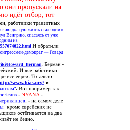
о они пропускали на
ию идёт отбор, тот
реи, работники транзитных
 свою долгую жизнь стал одним
ул Венгрию, спасаясь от уже
«одним из
И обратили
/557074822.html
конгрессмен-демократ — Говард
. Берман -
g/wiki/Howard_Berman
рейский. И все работники
ре все евреи. Тотально
http://www.hias.org/
и
антам"
.
Вот например так
mericans
-
NYANA
-
мериканцев
, - на самом деле
цы"
кроме еврейских не
ьщиков остёгивается на два
живёт не бедно.