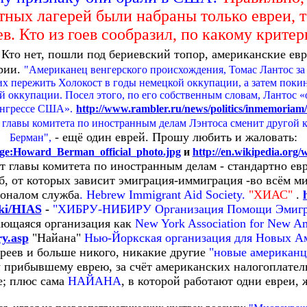
тных лагерей были набраны только евреи, т
ев. Кто из гоев сообразил, по какому критер
.
Кто нет, пошли под бериевский топор, американские ев
ерии.
"Американец венгерского происхождения, Томас Лантос за
их пережить Холокост в годы немецкой оккупации, а затем покин
й оккупации. Посел этого, по его собственным словам, Лантос 
онгрессе США».
http://www.rambler.ru/news/politics/inmemoriam
у главы комитета по иностранным делам Лэнтоса сменит другой 
- ещё один еврей. Прошу любить и жаловать:
Берман",
mage:Howard_Berman_official_photo.jpg
и
http://en.wikipedia.or
 главы комитета по иностранным делам - стандартно ев
 от которых зависит эмиграция-иммиграция -во всём ми
еоналом служба
. Hebrew Immigrant Aid Society.
"ХИАС"
.
iki/HIAS
-
"ХИБРУ-НИБИРУ Организация Помощи Эмигр
ающаяся организация как
New York Association for New A
ry.asp
"Найана"
Нью-Йоркская организация для Новых А
вреев и больше никого, никакие другие
"новые американ
 прибывшему еврею, за счёт американских налогоплател
е; плюс сама
НАЙАНА
, в которой работают одни евреи, 