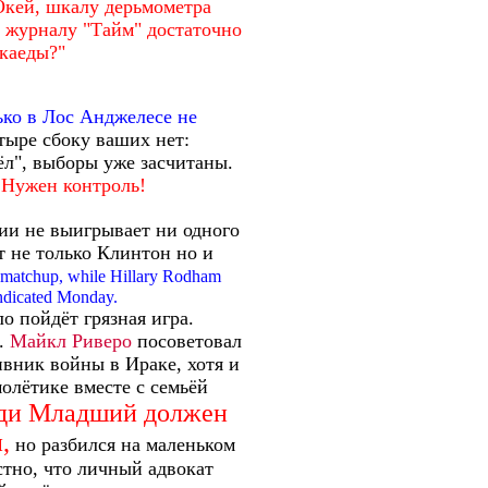
Окей, шкалу дерьмометра
 а журналу "Тайм" достаточно
каеды?"
ько в Лос Анджелесе не
тыре сбоку ваших нет:
ёл", выборы уже засчитаны.
.
Нужен контроль!
ии не выигрывает ни одного
 не только Клинтон но и
l matchup, while Hillary Rodham
indicated Monday.
ло пойдёт грязная игра.
.
Майкл Риверо
посоветовал
ивник войны в Ираке, хотя и
молётике вместе с семьёй
ди Младший должен
,
но разбился на маленьком
стно, что личный адвокат