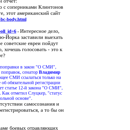
й отчёт:
то с соперниками Клинтонов
е, этот американский сайт
-bc-body.html
Интересное дело,
oll_id=6
-
Нью-Йорка заставили выехать
е советские евреи пойдут
, хочешь голосовать - это к
ют?
 поправки в закон "О СМИ",
 поправок, сенатор
Владимир
ающее СМИ ссылаться только на
об обязательной регистрации
ет статье 12-й закона "О СМИ",
 Как отметил Слуцкер, "статус
ольной основе".
отсутствии самосознания и
егистрироваться, а то бы он
тнаме боевых отравляющих