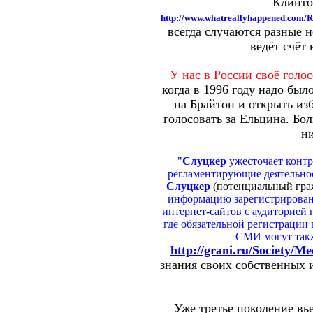
Клинт
http://www.whatreallyhappened.c
всегда случаются разные н
ведёт счёт
У нас в России своё голос
когда в 1996 году надо был
на Брайтон и открыть из
голосовать за Ельцина. Бол
ни
"
Слуцкер
ужесточает контр
регламентирующие деятельнос
Слуцкер
(потенциальный гра
информацию зарегистрирован
интернет-сайтов с аудиторией 
где обязательной регистрации
СМИ могут такж
http://grani.ru/Society/M
знания своих собственных и
Уже третье поколение вь