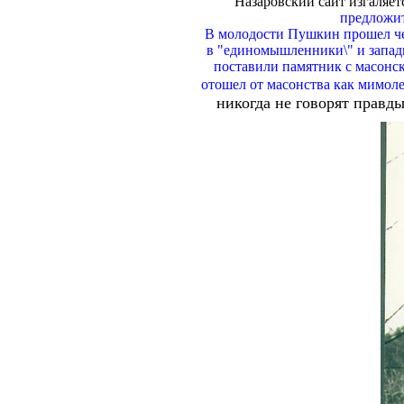
Назаровский сайт изгаляет
предложи
В молодости Пушкин прошел че
в "единомышленники\" и западн
поставили памятник с масонск
отошел от масонства как мимол
никогда не говорят правд