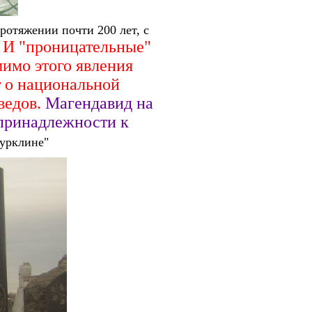
протяжении почти 200 лет, с
И "проницательные"
мимо этого явления
т о национальной
ведов.
М
агендавид на
 принадлежности к
Бурклине"