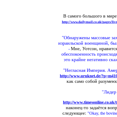
В самого большого в мире
http://www.dailymail.co.uk/pages/li
"Обнаружены массовые зах
израильской военщиной, был
Мне, Уотсон, нравитс
-
обеспокоенность происход
это крайне негативно ск
"Негласная Империя. Амери
http://www.uruknet.de/?p=m4
как само собой разумею
"Лидер
http://www.timesonline.co.uk/t
наконец-то задаётся вопр
следующее:
"Okay, the bovine 