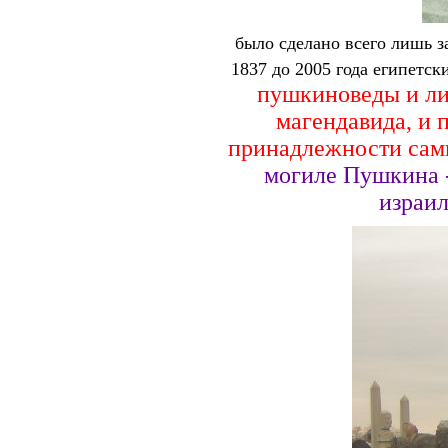
было сделано всего лишь за
1837 до 2005 года египетс
пушкиноведы и лит
магендавида, и 
принадлежности сам
могиле Пушкина -
израи