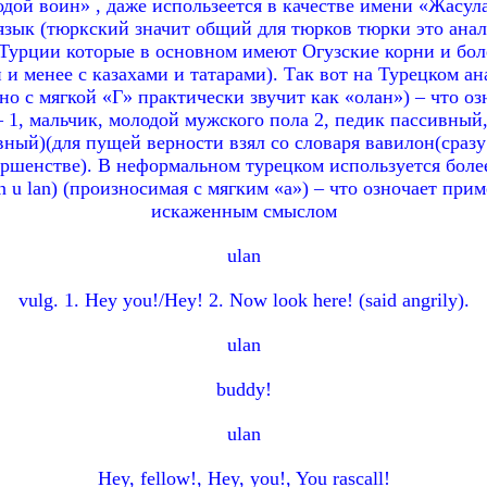
одой воин» , даже использеется в качестве имени «Жасу
зык (тюркский значит общий для тюрков тюрки это анало
Турции которые в основном имеют Огузские корни и бол
и менее с казахами и татарами). Так вот на Турецком ан
но с мягкой «Г» практически звучит как «олан») – что озн
e. – 1, мальчик, молодой мужского пола 2, педик пассивны
ный)(для пущей верности взял со словаря вавилон(сразу
ершенстве). В неформальном турецком используется боле
n u lan) (произносимая с мягким «а») – что озночает при
искаженным смыслом
ulan
vulg. 1. Hey you!/Hey! 2. Now look here! (said angrily).
ulan
buddy!
ulan
Hey, fellow!, Hey, you!, You rascall!