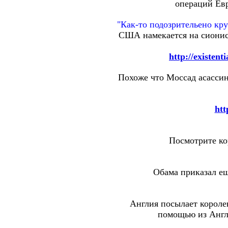
операций Евр
"Как-то подозрительено кр
США намекается на сионис
http://existen
Похоже что Моссад асасси
htt
Посмотрите ко
Обама приказал ещ
Англия посылает короле
помощью из Англ