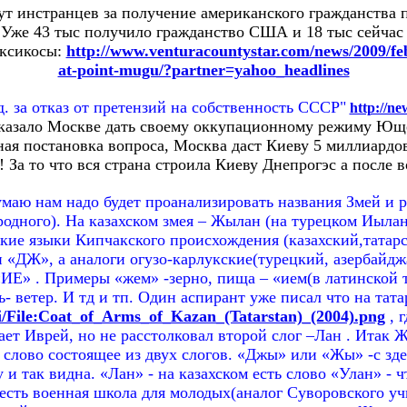
т инстранцев за получение американского гражданства 
Уже 43 тыс получило гражданство США и 18 тыс сейчас
ексикосы:
http://www.venturacountystar.com/news/2009/feb
at-point-mugu/?partner=yahoo_headlines
. за отказ от претензий на собственность СССР"
http://ne
 сказало Москве дать своему оккупационному режиму Ющ
ая постановка вопроса, Москва даст Киеву 5 миллиардов 
 За то что вся страна строила Киеву Днепрогэс а после 
умаю нам надо будет проанализировать названия Змей и р
родного). На казахском змея – Жылан (на турецком Иылан
кие языки Кипчакского происхождения (казахский,татарск
 «ДЖ», а аналоги огузо-карлукские(турецкий, азербайдж
«ИЕ» . Примеры «жем» -зерно, пища – «ием(в латинской 
ь- ветер. И тд и тп. Один аспирант уже писал что на тат
ki/File:Coat_of_Arms_of_Kazan_(Tatarstan)_(2004).png
, 
ает Иврей, но не расстолковал второй слог –Лан . Итак 
слово состоящее из двух слогов. «Джы» или «Жы» -с здес
 и так видна. «Лан» - на казахском есть слово «Улан» - ч
есть военная школа для молодых(аналог Суворовского у