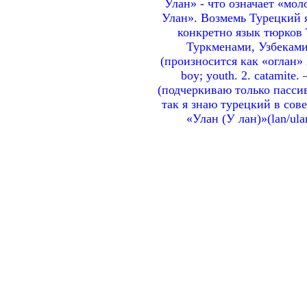
Улан» - что означает «мол
Улан». Возмемь Турецкий я
конкретно язык тюрков 
Туркменами, Узбеками 
(произносится как «оглан» 
boy; youth. 2. catamit
(подчеркиваю только пассив
так я знаю турецкий в сов
«Улан (У лан)»(lan/ula