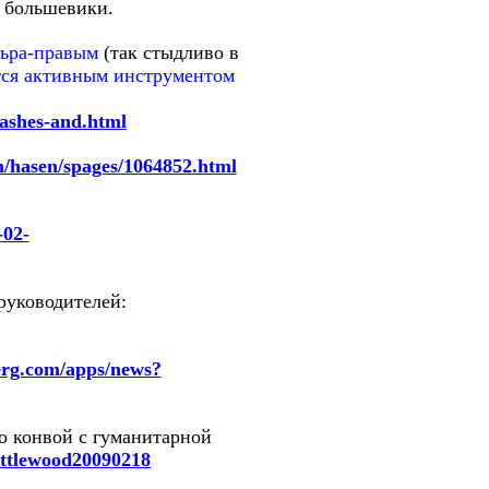
е большевики.
ульра-правым
(так стыдливо в
ятся активным инструментом
rashes-and.html
m/hasen/spages/1064852.html
-02-
руководителей:
rg.com/apps/news?
о конвой с гуманитарной
littlewood20090218