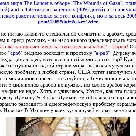
л мира The Lancet в обзоре "The Wounds of Gaza", при
ей) and 5,450 тяжело раненных (40% детей) в то время к
инских ракет не только за этот конфликт, но и за весь 2008
p=m51805&hd=&size=1&l=e
о не питаю какой-то специальной симпатии к арабам, ср
ем и среди русских, - не надо никого идеализировать чох
то же заставляет меня заступаться за арабов? - Евреи!
Он
лово
"араб"
видимо восходит к простому
"а-раб".
Дураку же
т куда деть людей, которые на ней жили до сих пор? Куда
же не нужны ни одной стране мира, включая мусульманс
ческую проблему в любой стране. США хотят заполучить 
о; 6 миллионов евреев - пожалуйста, а 6 миллионов арабо
ти 6 миллионов арабов не нужны, им своих арабов корм
на фиг не надо. Хотя, я удивляюсь, Уотсон, как эта пло
едеву-Лужкову & Когал. Лужков же собрался экспортиров
зраилю разрешить и демографическую проблему израильс
в Израиле В Машкве у всех куча друзей и родственников