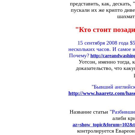
представить, как, дескать,
пускали их же крипто диве
шахматы
"Кто стоит позад
15 сентября 2008 года 
нескольких часов. И самое 
Почему?
http://careandwashing
Уотсон, именно тогда, 
доказательство, что как
"Бывший английск
http://www.haaretz.com/has
Название статьи
"Разбивши
алиби кр
az=show_topic&forum=102&t
контролируется Евареон