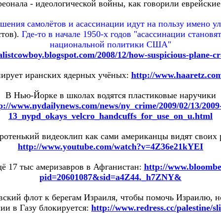
еонала - идеологической войны, как говорили еврейски
ушения самолётов и асассинации идут на пользу имено 
тов).
Где-то в начале 1950-х годов "асассинации станов
национальной политики США"
tialistcowboy.blogspot.com/2008/12/how-suspicious-plane-c
нирует иранских ядерных учёных:
http://www.haaretz.co
В Нью-Йорке в школах водятся пластиковые наручики
p://www.nydailynews.com/news/ny_crime/2009/02/13/2009
13_nypd_okays_velcro_handcuffs_for_use_on_u.html
ротенький видеоклип как сами американцы видят своих 
http://www.youtube.com/watch?v=4Z36e21kYEI
ё 17 тыс америзавров в Афганистан:
http://www.bloombe
pid=20601087&sid=a4Z44._h7ZNY&
вский флот к берегам Израиля, чтобы помочь Израилю, н
ии в Газу блокируется:
http://www.redress.cc/palestine/s