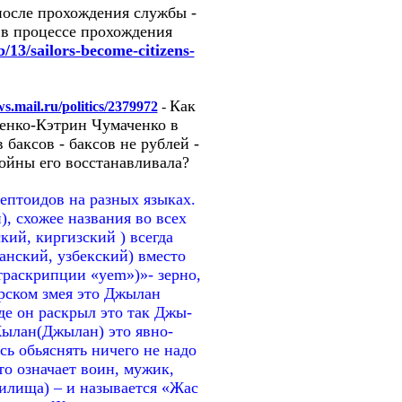
после прохождения службы -
 в процессе прохождения
/13/sailors-become-citizens-
Как
ws.mail.ru/politics/2379972
-
енко-Кэтрин Чумаченко в
баксов - баксов не рублей -
войны его восстанавливала?
ептоидов на разных языках.
), схожее названия во всех
ий, киргизский ) всегда
анский, узбекский) вместо
траскрипции «yem»)»- зерно,
арском змея это Джылан
где он раскрыл это так Джы-
Жылан(Джылан) это явно-
ь обьяснять ничего не надо
то означает воин, мужик,
чилища) – и называется «Жас