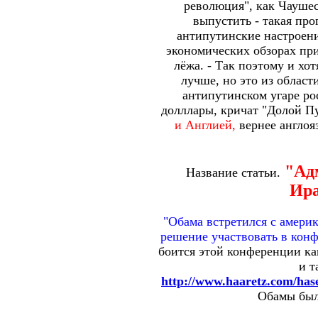
революция", как Чауше
выпустить - такая пр
антипутинские настроени
экономических обзорах при
лёжа. - Так поэтому и хо
лучше, но это из област
антипутинском угаре ро
долллары, кричат "Долой Пу
и Англией,
вернее англоя
"Ад
Название статьи.
Ира
"Обама встретился с амери
решение участвовать в конф
боится этой конференции ка
и т
http://www.haaretz.com/has
Обамы было