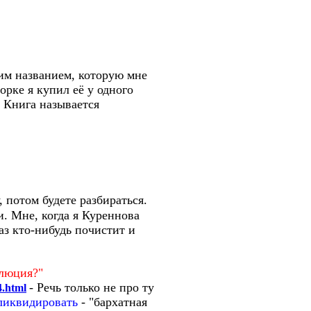
им названием, которую мне
орке я купил её у одного
. Книга называется
, потом будете разбираться.
и. Мне, когда я Куреннова
аз кто-нибудь почистит и
олюция?"
- Речь только не про ту
4.html
ликвидировать
- "бархатная