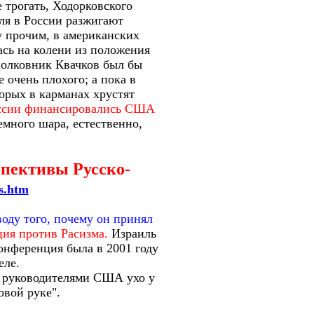
е трогать, Ходорковского
я в России разжигают
у прочим, в американских
ась на колени из положения
полковник Квачков был бы
 очень плохого; а пока в
орых в карманах хрустят
оссии финансировались США
много шара, естественно,
пективы Русско-
s.htm
оду того, почему он принял
ия против Расизма.
Израиль
онференция была в 2001 году
еле.
и руководителями США ухо у
овой руке".