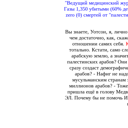
"Ведущий медицинский журна
Газы 1,350 убитыми (60% дет
zero (0) смертей от "палест
Вы знаете, Уотсон, я, личн
чем достаточно, как, скаж
отношении самих себя.
К
тотально. Кстати, само с
арабскую землю, а значи
палестинских арабов? Они 
сразу создаст демографи
арабов? - Нафиг не над
мусульманским странам э
миллионов арабов? - Тоже 
пришла ещё в голову Медв
ЭЛ. Почему бы не помочь И