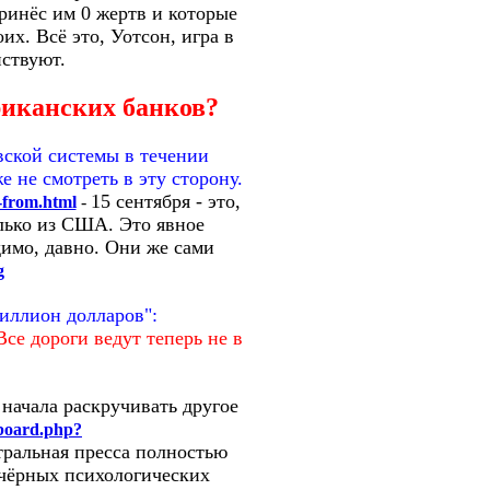
принёс им 0 жертв и которые
х. Всё это, Уотсон, игра в
йствуют.
риканских банков?
вской системы в течении
 не смотреть в эту сторону.
15 сентября - это,
-from.html
-
олько из США. Это явное
димо, давно. Они же сами
g
иллион долларов":
Все дороги ведут теперь не в
о начала раскручивать другое
board.php?
тральная пресса полностью
 чёрных психологических