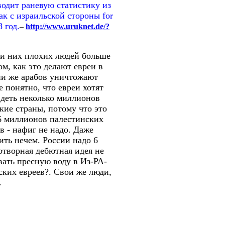
водит раневую статистику из
ак с израильской стороны for
 год.
–
http://www.uruknet.de/?
еди них плохих людей больше
ом, как это делают евреи в
и же арабов уничтожают
 понятно, что евреи хотят
 деть неколько миллионов
кие страны, потому что это
6 миллионов палестинских
в - нафиг не надо. Даже
ить нечем. России надо 6
дотворная дебютная идея не
ать пресную воду в Из-РА-
ких евреев?. Свои же люди,
.