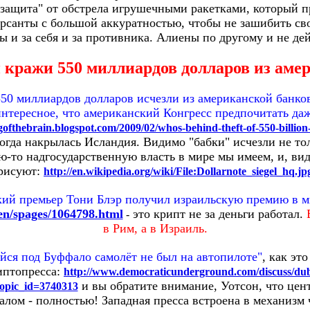
 "защита" от обстрела игрушечными ракетками, который 
рсанты с большой аккуратностью, чтобы не зашибить свои
 и за себя и за противника. Алиены по другому и не де
и кражи 550 миллиардов долларов из аме
$550 миллиардов долларов исчезли из американской банко
интересное, что американский Конгресс предпочитать даже
ofthebrain.blogspot.com/2009/02/whos-behind-theft-of-550-billion
когда накрылась Исландия. Видимо "бабки" исчезли не т
ую-то надгосударственную власть в мире мы имеем, и, ви
рисуют:
http://en.wikipedia.org/wiki/File:Dollarnote_siegel_hq.jp
ий премьер Тони Блэр получил израильскую премию в м
en/spages/1064798.html
это крипт не за деньги работал.
-
в Рим, а в Израиль.
йся под Буффало самолёт не был на автопилоте"
, как эт
иптопресса:
http://www.democraticunderground.com/discuss/du
и вы обратите внимание, Уотсон, что цен
opic_id=3740313
алом - полностью! Западная пресса встроена в механизм