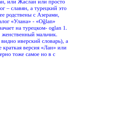
лан, или Жаслан или просто
г – славян, а турецкий это
ее родствены с Азерами,
алог «Улана» - «Oğlan»
ачает на турецком- oglan 1.
й, женственный мальчик.
 видно иверский словарь), а
е краткая версия «Лан» или
мерно тоже самое но в с