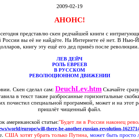
2009-02-19
АНОНС!
сегодня представлю скен редчайшей книги с интригующ
й России вы её не найдёте. На Интернете её нет. В Нью-Й
долларов, книгу эту ещё его дед привёз после революции
ЛЕВ ДЕЙЧ
РОЛЬ ЕВРЕЕВ
В РУССКОМ
РЕВОЛЮЦИОННОМ ДВИЖЕНИИ
DeuchLev.htm
вии. Скен сделал сам:
Скачайте сразу
авила в текст такие разбросанные горизонтальные скобк
их почистил специальной программой, может и на этот р
пришлёт чищенный файл.
ок американской статьи:
"Будет ли в России наконец рев
ws/world/europe/will-there-be-another-russian-revolution-162371
е.
США хотят убрать только Путина,
может быть просто 