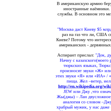
В американскую армию беру
иностранные наёмники. 
службы. В основном это м
"Москва даст Киеву $5 млрд
раз на газ что ли, США
Киеве? Потому что интересн
американских - дервянных!
Аспирант прислал:
"Док, д
Начну с казахского(моего 
тюркских языках, Тюркс
произносят звуки «Ж» или
этих звуки «Я» или «ИА» / 
пища. Жел –ветер, иел
http://en.wikipedia.org/wi
JEW или Джу ,что означ
Жы(джы) – Лан двусложное 
аналогия со словом –Джу
храбрый мужик, у нас даже 