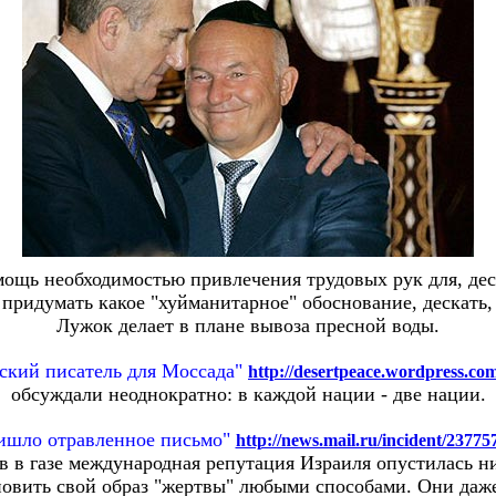
омощь необходимостью привлечения трудовых рук для, дес
ридумать какое "хуйманитарное" обоснование, дескать, 
Лужок делает в плане вывоза пресной воды.
ский писатель для Моссада"
http://desertpeace.wordpress.co
обсуждали неоднократно: в каждой нации - две нации.
ришло отравленное письмо"
http://news.mail.ru/incident/23775
ев в газе международная репутация Израиля опустилась н
новить свой образ "жертвы" любыми способами. Они даже