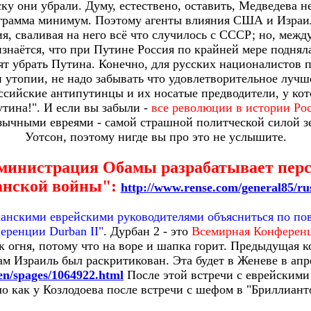
ску они убрали.
Думу, естествено, оставить, Медведева н
ограмма минимум.
Поэтому агенты влияния США и Израил
я, сваливая на него всё что случилось с СССР; но, межд
знаётся, что при Путине Россия по крайней мере поднял
тят убрать Путина.
Конечно, для русских националистов 
и утопии, не надо забывать что удовлетворительное лучше
ссийские антипутинцы и их носатые предводители, у кот
тина!". И если вы забыли -
все революции в истории Р
зычными евреями - самой страшной политческой силой зе
Уотсон, поэтому нигде вы про это не услышите.
министрация Обамы разрабатывает перс
нской войны":
http://www.rense.com/general85/ru
канскими еврейскими руководителями объясниться по пов
еренции Durban II"
. Дурбан 2 - это
Всемирная Конференц
к огня, потому что на воре и шапка горит. Предыдущая к
ам Израиль был раскритикован. Эта будет в Женеве в апр
en/spages/1064922.html
После этой встречи с еврейским
 как у Козлодоева после встречи с шефом в "Бриллиант